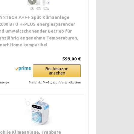
ANTECH A+++ Split Klimaanlage
2000 BTU H-PLUS energiesparender
nd umweltschonender Betrieb für
anzjährig angenehme Temperaturen,
mart Home kompatibel
599,00 €
Bei Amazon
ansehen
Preis inkl. MwSt., zzgl. Versandkosten
nzeige
obile Klimaanlage, Tragbare