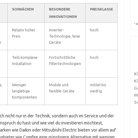
SCHWÄCHEN
BESONDERE
PREISKLASSE
INNOVATIONEN
*
A
Relativ hoher
Inverter-
hoch
Preis
Technologie, leise
e
Geräte
Teils komplexe
Fortschrittliche
hoch
Installation
Filtertechnologien
K
K
s,
Weniger
Mobile und
mittel bis
G
langlebige
flexible Geräte
niedrig
M
Komponenten
S
ich nicht nur in der Technik, sondern auch im Service und der
nspruch du hast und wie viel du investieren möchtest,
rken wie Daikin oder Mitsubishi Electric bieten vor allem auf
Anbieter wie Comfee eine günstigere Alternative mit weniger