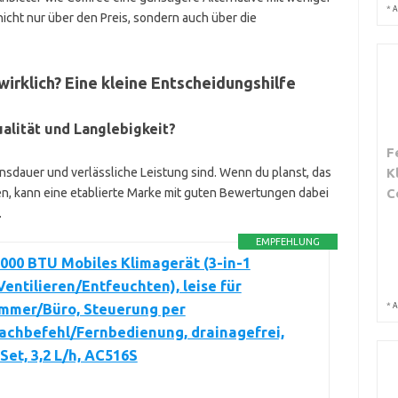
*
A
nicht nur über den Preis, sondern auch über die
irklich? Eine kleine Entscheidungshilfe
alität und Langlebigkeit?
F
ensdauer und verlässliche Leistung sind. Wenn du planst, das
K
en, kann eine etablierte Marke mit guten Bewertungen dabei
C
.
EMPFEHLUNG
000 BTU Mobiles Klimagerät (3-in-1
entilieren/Entfeuchten), leise für
*
immer/Büro, Steuerung per
A
achbefehl/Fernbedienung, drainagefrei,
Set, 3,2 L/h, AC516S