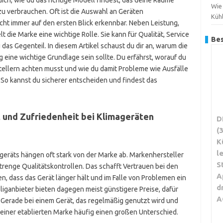
dich, wie du das richtige Modell findest, das deine Räume
Wie
 zu verbrauchen. Oft ist die Auswahl an Geräten
Küh
cht immer auf den ersten Blick erkennbar. Neben Leistung,
 die Marke eine wichtige Rolle. Sie kann für Qualität, Service
Bes
das Gegenteil. In diesem Artikel schaust du dir an, warum die
eine wichtige Grundlage sein sollte. Du erfährst, worauf du
ellern achten musst und wie du damit Probleme wie Ausfälle
So kannst du sicherer entscheiden und findest das
 und Zufriedenheit bei Klimageräten
D
(
K
l
ageräts hängen oft stark von der Marke ab. Markenhersteller
S
trenge Qualitätskontrollen. Das schafft Vertrauen bei den
A
n, dass das Gerät länger hält und im Falle von Problemen ein
d
liganbieter bieten dagegen meist günstigere Preise, dafür
A
e. Gerade bei einem Gerät, das regelmäßig genutzt wird und
 einer etablierten Marke häufig einen großen Unterschied.