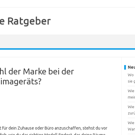
e Ratgeber
Neu
hl der Marke bei der
Wo f
limageräts?
sie
Wie
mei
Wie 
zur
Wie 
 für dein Zuhause oder Büro anzuschaffen, stehst du vor
Wa