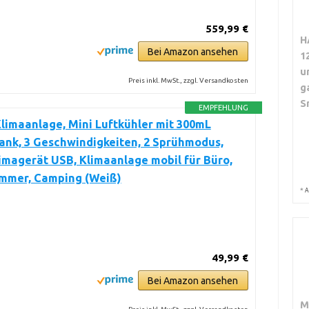
559,99 €
H
Bei Amazon ansehen
1
u
Preis inkl. MwSt., zzgl. Versandkosten
g
S
EMPFEHLUNG
limaanlage, Mini Luftkühler mit 300mL
nk, 3 Geschwindigkeiten, 2 Sprühmodus,
imagerät USB, Klimaanlage mobil für Büro,
immer, Camping (Weiß)
*
A
49,99 €
Bei Amazon ansehen
M