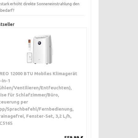
 stark erhöht direkte Sonneneinstrahlung den
lbedarf?
tseller
REO 12000 BTU Mobiles Klimagerät
3-in-1
ühlen/Ventilieren/Entfeuchten),
eise für Schlafzimmer/Büro,
teuerung per
pp/Sprachbefehl/Fernbedienung,
rainagefrei, Fenster-Set, 3,2 L/h,
C516S
559,99 €