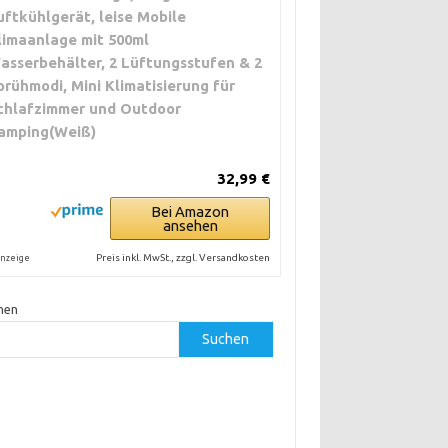
uftkühlgerät, leise Mobile
limaanlage mit 500ml
asserbehälter, 2 Lüftungsstufen & 2
prühmodi, Mini Klimatisierung für
chlafzimmer und Outdoor
amping(Weiß)
32,99 €
Bei Amazon
ansehen
Preis inkl. MwSt., zzgl. Versandkosten
nzeige
hen
Suchen