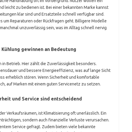
fache Handhabung oft im Vordergrund. Nutzer wollen ein
 und leicht zu bedienen ist. Bei einer bekannten Marke kannst
eitungen klar sind und Ersatzteile schnell verfügbar sind.
es um Reparaturen oder Rückfragen geht. Billigere Modelle
anchmal unzuverlässig sein, was im Alltag schnell nervig
te Kühlung gewinnen an Bedeutung
 in Betrieb. Hier zählt die Zuverlässigkeit besonders.
ensdauer und bessere Energieeffizienz, was auf lange Sicht
luss erheblich stören. Wenn Sicherheit und komfortable
ich, auf Marken mit einem guten Servicenetz zu setzen.
rheit und Service sind entscheidend
r Verkaufsräumen, ist Klimatisierung oft unerlässlich. Ein
inträchtigen, sondern auch finanzielle Verluste verursachen.
ntem Service gefragt. Zudem bieten viele bekannte