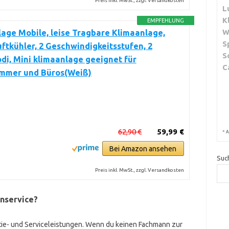
Preis inkl. MwSt., zzgl. Versandkosten
L
K
EMPFEHLUNG
W
age Mobile, leise Tragbare Klimaanlage,
S
ftkühler, 2 Geschwindigkeitsstufen, 2
S
i, Mini klimaanlage geeignet für
C
immer und Büros(Weiß)
62,90 €
59,99 €
*
A
Bei Amazon ansehen
Suc
Preis inkl. MwSt., zzgl. Versandkosten
enservice?
ie- und Serviceleistungen. Wenn du keinen Fachmann zur