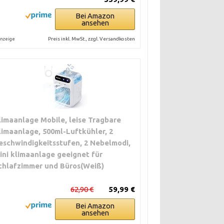
Bei Amazon
ansehen
Preis inkl. MwSt., zzgl. Versandkosten
nzeige
limaanlage Mobile, leise Tragbare
limaanlage, 500ml-Luftkühler, 2
eschwindigkeitsstufen, 2 Nebelmodi,
ini klimaanlage geeignet für
chlafzimmer und Büros(Weiß)
62,90 €
59,99 €
Bei Amazon
ansehen