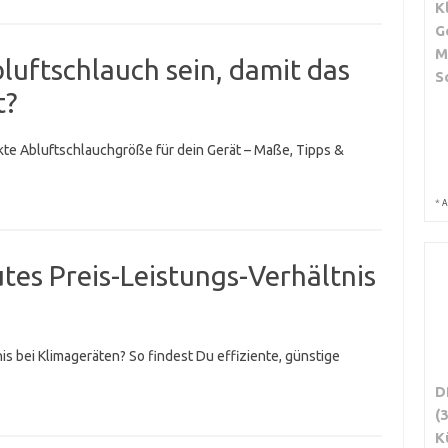
K
G
M
bluftschlauch sein, damit das
S
t?
ekte Abluftschlauchgröße für dein Gerät – Maße, Tipps &
*
A
utes Preis-Leistungs-Verhältnis
is bei Klimageräten? So findest Du effiziente, günstige
D
(
K