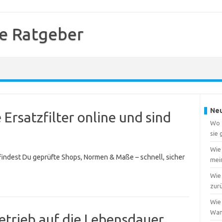
e Ratgeber
Neu
Ersatzfilter online und sind
Wo f
sie
Wie
 findest Du geprüfte Shops, Normen & Maße – schnell, sicher
mei
Wie 
zur
Wie 
Wa
etrieb auf die Lebensdauer