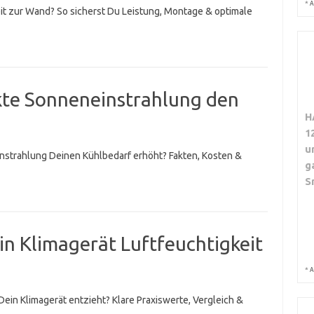
*
A
it zur Wand? So sicherst Du Leistung, Montage & optimale
ekte Sonneneinstrahlung den
H
1
u
einstrahlung Deinen Kühlbedarf erhöht? Fakten, Kosten &
g
S
ein Klimagerät Luftfeuchtigkeit
*
A
 Dein Klimagerät entzieht? Klare Praxiswerte, Vergleich &