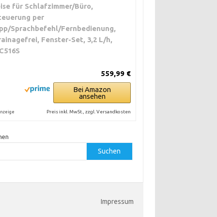
eise für Schlafzimmer/Büro,
teuerung per
pp/Sprachbefehl/Fernbedienung,
rainagefrei, Fenster-Set, 3,2 L/h,
C516S
559,99 €
Bei Amazon
ansehen
Preis inkl. MwSt., zzgl. Versandkosten
nzeige
hen
Suchen
Impressum