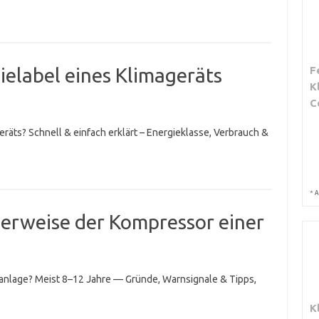
gielabel eines Klimageräts
F
K
C
eräts? Schnell & einfach erklärt – Energieklasse, Verbrauch &
*
A
herweise der Kompressor einer
aanlage? Meist 8–12 Jahre — Gründe, Warnsignale & Tipps,
K