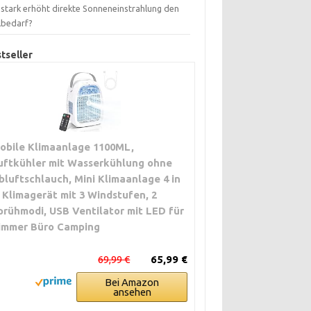
 stark erhöht direkte Sonneneinstrahlung den
lbedarf?
tseller
obile Klimaanlage 1100ML,
uftkühler mit Wasserkühlung ohne
bluftschlauch, Mini Klimaanlage 4 in
, Klimagerät mit 3 Windstufen, 2
prühmodi, USB Ventilator mit LED für
immer Büro Camping
69,99 €
65,99 €
Bei Amazon
ansehen