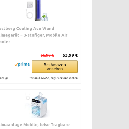
estberg Cooling Ace Wand
limagerät – 3-stufiger, Mobile Air
ooler
66,99 €
53,99 €
Bei Amazon
ansehen
Preis inkl. MwSt., zzgl. Versandkosten
nzeige
limaanlage Mobile, leise Tragbare