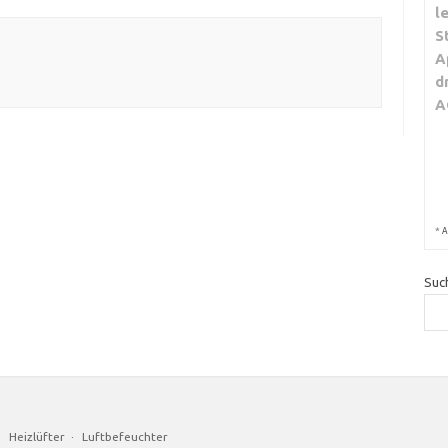
l
S
A
d
A
*
A
Suc
·
Heizlüfter
·
Luftbefeuchter