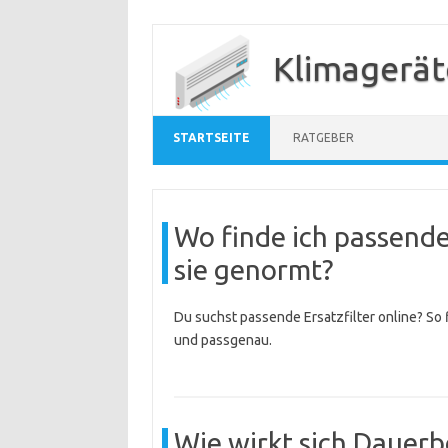
Zum
Inhalt
Klimagerät
springen
STARTSEITE
RATGEBER
Wo finde ich passende 
sie genormt?
Du suchst passende Ersatzfilter online? So
und passgenau.
Wie wirkt sich Dauerb