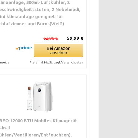
limaanlage, 500ml-Luftkühler, 2
eschwindigkeitsstufen, 2 Nebelmodi,
ini klimaanlage geeignet für
chlafzimmer und Büros(Weiß)
62,90 €
59,99 €
Bei Amazon
ansehen
Preis inkl. MwSt., zzgl. Versandkosten
nzeige
REO 12000 BTU Mobiles Klimagerät
3-in-1
ühlen/Ventilieren/Entfeuchten),