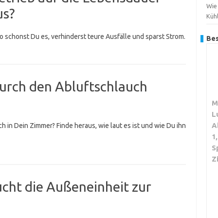
Wie
us?
Küh
 schonst Du es, verhinderst teure Ausfälle und sparst Strom.
Bes
durch den Abluftschlauch
M
L
A
h in Dein Zimmer? Finde heraus, wie laut es ist und wie Du ihn
1
S
Z
ucht die Außeneinheit zur