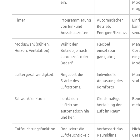
ein.
Mod
mögl
Timer
Programmierung
Automatischer
Einr
von Ein- und
Betrieb,
kan
Ausschaltzeiten.
Energieeffizienz.
sein.
Moduswahl (Kühlen,
Wählt den
Flexibel
Man
Heizen, Ventilation)
Betrieb je nach
einsetzbar
Ger
Jahreszeit oder
ganzjährig.
eing
Bedarf.
Mod
Lüftergeschwindigkeit
Reguliert die
Individuelle
Man
Stärke des
Anpassung des
sind 
Luftstroms.
Komforts.
Schwenkfunktion
Lenkt den
Gleichmäßige
Benö
Luftstrom
Verteilung der
mehr
automatisch hin
Luft im Raum.
und her.
Entfeuchtungsfunktion
Reduziert die
Verbessert das
Nich
Luftfeuchtigkeit
Raumklima,
Gerä