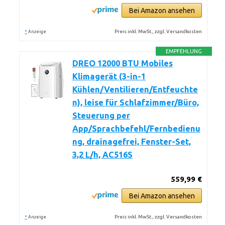
Bei Amazon ansehen
*
Preis inkl. MwSt., zzgl. Versandkosten
Anzeige
EMPFEHLUNG
DREO 12000 BTU Mobiles
Klimagerät (3-in-1
Kühlen/Ventilieren/Entfeuchte
n), leise für Schlafzimmer/Büro,
Steuerung per
App/Sprachbefehl/Fernbedienu
ng, drainagefrei, Fenster-Set,
3,2 L/h, AC516S
559,99 €
Bei Amazon ansehen
*
Preis inkl. MwSt., zzgl. Versandkosten
Anzeige