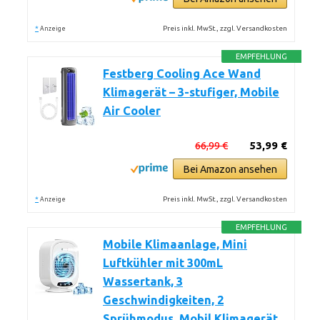
*
Preis inkl. MwSt., zzgl. Versandkosten
Anzeige
EMPFEHLUNG
Festberg Cooling Ace Wand
Klimagerät – 3-stufiger, Mobile
Air Cooler
66,99 €
53,99 €
Bei Amazon ansehen
*
Preis inkl. MwSt., zzgl. Versandkosten
Anzeige
EMPFEHLUNG
Mobile Klimaanlage, Mini
Luftkühler mit 300mL
Wassertank, 3
Geschwindigkeiten, 2
Sprühmodus, Mobil Klimagerät