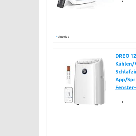
*
Anzeige
DREO 12
Kühlen/V
Schlafz
App/Spr
Fenster-