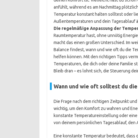
deinen Komfort ist. Vielleicht hast du scho
anfühlt, während es am Nachmittag plötzlich 
Temperatur konstant halten solltest oder lie
Außentemperaturen und dein Tagesablauf änd
Die regelmäßige Anpassung der Temper
Raumtemperatur hast, ohne unnötig Energie
macht das einen großen Unterschied. Im weit
Balance findest, wann und wie oft du die T
helfen können. Mit den richtigen Tipps ve
Temperaturen, die dich oder deine Familie s
Bleib dran – es lohnt sich, die Steuerung de
Wann und wie oft solltest du di
Die Frage nach dem richtigen Zeitpunkt und
wichtig, um den Komfort zu wahren und Ener
konstante Temperatureinstellung oder eine 
von deinem persönlichen Tagesablauf, den
Eine konstante Temperatur bedeutet, dass du