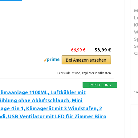
M
L
K
W
S
S
66,99 €
53,99 €
C
Bei Amazon ansehen
Preis inkl. MwSt., zzgl. Versandkosten
EMPFEHLUNG
limaanlage 1100ML, Luftkühler mit
*
A
ühlung ohne Abluftschlauch, Mini
age 4 in 1, Klimagerät mit 3 Windstufen, 2
i, USB Ventilator mit LED für Zimmer Büro
g