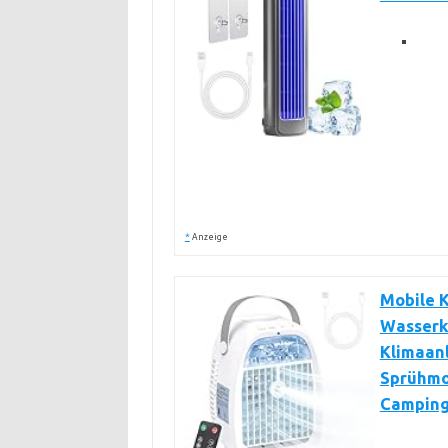
*
Anzeige
Mobile K
Wasserk
Klimaanl
Sprühmod
Campin