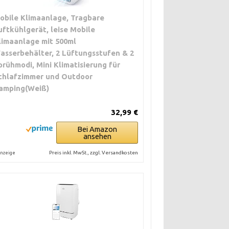
obile Klimaanlage, Tragbare
uftkühlgerät, leise Mobile
limaanlage mit 500ml
asserbehälter, 2 Lüftungsstufen & 2
prühmodi, Mini Klimatisierung für
chlafzimmer und Outdoor
amping(Weiß)
32,99 €
Bei Amazon
ansehen
Preis inkl. MwSt., zzgl. Versandkosten
nzeige