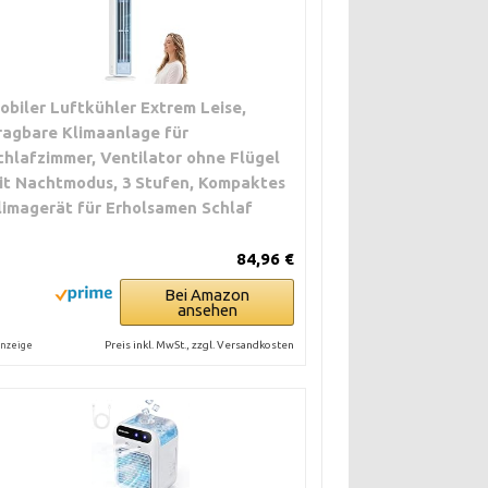
obiler Luftkühler Extrem Leise,
ragbare Klimaanlage für
chlafzimmer, Ventilator ohne Flügel
it Nachtmodus, 3 Stufen, Kompaktes
limagerät für Erholsamen Schlaf
84,96 €
Bei Amazon
ansehen
Preis inkl. MwSt., zzgl. Versandkosten
nzeige