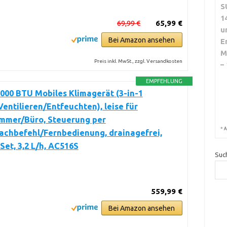
S
1
69,99 €
65,99 €
u
Bei Amazon ansehen
E
M
Preis inkl. MwSt., zzgl. Versandkosten
–
EMPFEHLUNG
000 BTU Mobiles Klimagerät (3-in-1
entilieren/Entfeuchten), leise für
immer/Büro, Steuerung per
*
A
achbefehl/Fernbedienung, drainagefrei,
Set, 3,2 L/h, AC516S
Suc
559,99 €
Bei Amazon ansehen