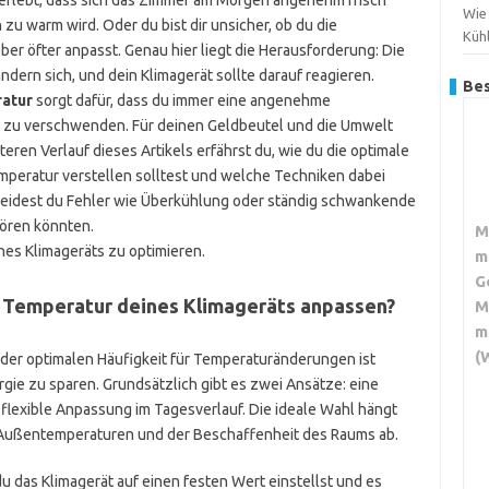
n erlebt, dass sich das Zimmer am Morgen angenehm frisch
Wie
zu warm wird. Oder du bist dir unsicher, ob du die
Küh
ber öfter anpasst. Genau hier liegt die Herausforderung: Die
ern sich, und dein Klimagerät sollte darauf reagieren.
Bes
atur
sorgt dafür, dass du immer eine angenehme
 zu verschwenden. Für deinen Geldbeutel und die Umwelt
eren Verlauf dieses Artikels erfährst du, wie du die optimale
emperatur verstellen solltest und welche Techniken dabei
rmeidest du Fehler wie Überkühlung oder ständig schwankende
tören könnten.
M
ines Klimageräts zu optimieren.
m
G
e Temperatur deines Klimageräts anpassen?
M
m
(
 der optimalen Häufigkeit für Temperaturänderungen ist
gie zu sparen. Grundsätzlich gibt es zwei Ansätze: eine
flexible Anpassung im Tagesverlauf. Die ideale Wahl hängt
 Außentemperaturen und der Beschaffenheit des Raums ab.
 das Klimagerät auf einen festen Wert einstellst und es