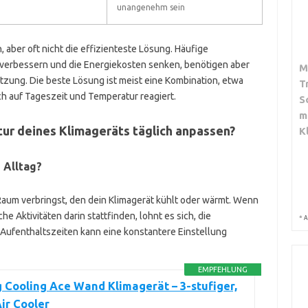
unangenehm sein
 aber oft nicht die effizienteste Lösung. Häufige
verbessern und die Energiekosten senken, benötigen aber
M
zung. Die beste Lösung ist meist eine Kombination, etwa
T
ch auf Tageszeit und Temperatur reagiert.
S
m
tur deines Klimageräts täglich anpassen?
K
 Alltag?
m Raum verbringst, den dein Klimagerät kühlt oder wärmt. Wenn
e Aktivitäten darin stattfinden, lohnt es sich, die
*
A
Aufenthaltszeiten kann eine konstantere Einstellung
EMPFEHLUNG
 Cooling Ace Wand Klimagerät – 3-stufiger,
ir Cooler