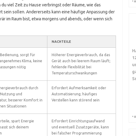
*
A
n du viel Zeit zu Hause verbringst oder Räume, wie das
 sein sollen. Andererseits kann eine häufige Anpassung der
rär im Raum bist, etwa morgens und abends, oder wenn sich
NACHTEILE
H
 Bedienung, sorgt für
Höherer Energieverbrauch, da das
1
angenehmes Klima, keine
Gerät auch bei leerem Raum läuft;
u
assungen nötig
fehlende Flexibilität bei
g
Temperaturschwankungen
S
nergieverbrauch durch
Erfordert Aufmerksamkeit oder
 Nutzung und
Automatisierung; häufiges
ur, besserer Komfort in
Verstellen kann störend sein
chen Situationen
*
A
teile, spart Energie
Erfordert Einrichtungsaufwand
passt sich deinem
und eventuell Zusatzgeräte, kann
n
bei falscher Programmierung