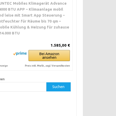
UNTEC Mobiles Klimagerät Advance
4000 BTU APP – Klimaanlage mobil
nd leise mit Smart App Steuerung –
ntfeuchter für Räume bis 70 qm –
obile Kühlung & Heizung für zuhause
 14.000 BTU
1.585,00 €
Bei Amazon
ansehen
Preis inkl. MwSt., zzgl. Versandkosten
nzeige
hen
Suchen