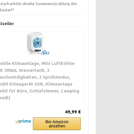
 stark erhöht direkte Sonneneinstrahlung den
lbedarf?
tseller
obile Klimaanlage, Mini Luftkühler
it 300mL Wassertank, 3
eschwindigkeiten, 2 Sprühmodus,
obil Klimagerät USB, Klimaanlage
obil für Büro, Schlafzimmer, Camping
Weiß)
49,99 €
Bei Amazon
ansehen