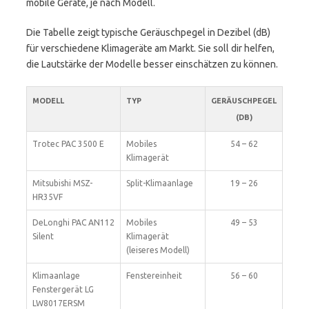
mobile Geräte, je nach Modell.
Die Tabelle zeigt typische Geräuschpegel in Dezibel (dB)
für verschiedene Klimageräte am Markt. Sie soll dir helfen,
die Lautstärke der Modelle besser einschätzen zu können.
MODELL
TYP
GERÄUSCHPEGEL
(DB)
Trotec PAC 3500 E
Mobiles
54 – 62
Klimagerät
Mitsubishi MSZ-
Split-Klimaanlage
19 – 26
HR35VF
DeLonghi PAC AN112
Mobiles
49 – 53
Silent
Klimagerät
(leiseres Modell)
Klimaanlage
Fenstereinheit
56 – 60
Fenstergerät LG
LW8017ERSM