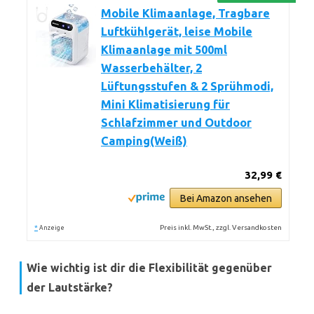
Mobile Klimaanlage, Tragbare
Luftkühlgerät, leise Mobile
Klimaanlage mit 500ml
Wasserbehälter, 2
Lüftungsstufen & 2 Sprühmodi,
Mini Klimatisierung für
Schlafzimmer und Outdoor
Camping(Weiß)
32,99 €
Bei Amazon ansehen
*
Preis inkl. MwSt., zzgl. Versandkosten
Anzeige
Wie wichtig ist dir die Flexibilität gegenüber
der Lautstärke?