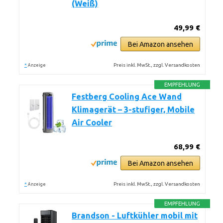
(Weiß)
49,99 €
Bei Amazon ansehen
*
Preis inkl. MwSt., zzgl. Versandkosten
Anzeige
EMPFEHLUNG
Festberg Cooling Ace Wand
Klimagerät – 3-stufiger, Mobile
Air Cooler
68,99 €
Bei Amazon ansehen
*
Preis inkl. MwSt., zzgl. Versandkosten
Anzeige
EMPFEHLUNG
Brandson - Luftkühler mobil mit