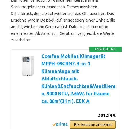
Lärm oder Geräusch wird mit einem Gerät namens
Schallpegelmesser gemessen. Dieses misst den
Schalldruck, den die Luftwellen auf das Ohr ausüben. Das
Ergebnis wird in Dezibel (dB) angegeben, einer Einheit, die
angibt, wie laut ein Geräusch ist. Dabei misst man oft in
einem festen Abstand vom Gerät, um vergleichbare Werte
zu erhalten.
EMPFEHLUNG
Comfee Mobiles Klimagerät
MPPH-09CRN7, 3-in-1
Klimaanlage mit
Abluftschlauch,
Kühlen&Entfeuchten&Ventiliere
n, 9000 BTU, 2.6kW, für Räume
ca. 80m³(31㎡), EEK A
301,94 €
Bei Amazon ansehen