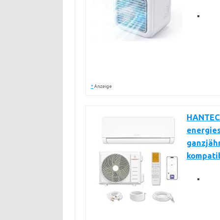
*
Anzeige
HANTECH
energie
ganzjäh
kompati