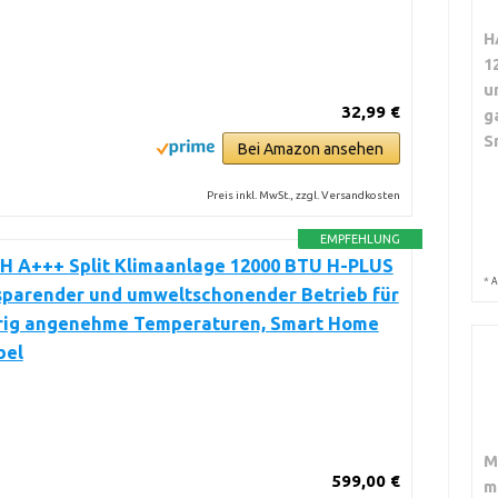
H
1
u
32,99 €
g
S
Bei Amazon ansehen
Preis inkl. MwSt., zzgl. Versandkosten
EMPFEHLUNG
 A+++ Split Klimaanlage 12000 BTU H-PLUS
*
A
sparender und umweltschonender Betrieb für
rig angenehme Temperaturen, Smart Home
bel
M
599,00 €
m