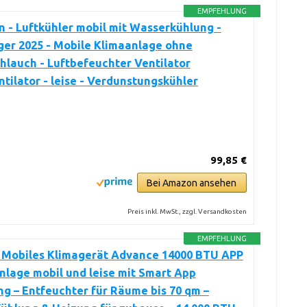
EMPFEHLUNG
 - Luftkühler mobil mit Wasserkühlung -
ger 2025 - Mobile Klimaanlage ohne
hlauch - Luftbefeuchter Ventilator
tilator - leise - Verdunstungskühler
99,85 €
Bei Amazon ansehen
Preis inkl. MwSt., zzgl. Versandkosten
EMPFEHLUNG
Mobiles Klimagerät Advance 14000 BTU APP
nlage mobil und leise mit Smart App
g – Entfeuchter für Räume bis 70 qm –