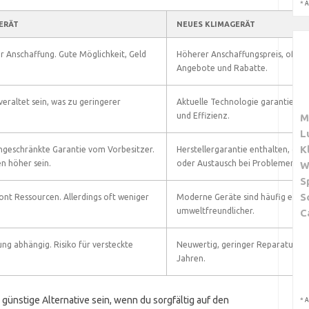
*
A
ERÄT
NEUES KLIMAGERÄT
er Anschaffung. Gute Möglichkeit, Geld
Höherer Anschaffungspreis, oft je
Angebote und Rabatte.
veraltet sein, was zu geringerer
Aktuelle Technologie garantiert o
und Effizienz.
M
L
K
ingeschränkte Garantie vom Vorbesitzer.
Herstellergarantie enthalten, oft 
n höher sein.
oder Austausch bei Problemen.
W
S
S
t Ressourcen. Allerdings oft weniger
Moderne Geräte sind häufig energ
umweltfreundlicher.
C
ng abhängig. Risiko für versteckte
Neuwertig, geringer Reparaturbed
Jahren.
günstige Alternative sein, wenn du sorgfältig auf den
*
A