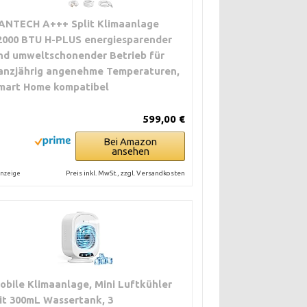
ANTECH A+++ Split Klimaanlage
2000 BTU H-PLUS energiesparender
nd umweltschonender Betrieb für
anzjährig angenehme Temperaturen,
mart Home kompatibel
599,00 €
Bei Amazon
ansehen
Preis inkl. MwSt., zzgl. Versandkosten
nzeige
obile Klimaanlage, Mini Luftkühler
it 300mL Wassertank, 3