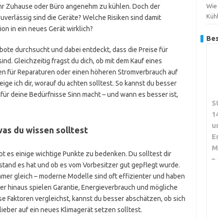
ihr Zuhause oder Büro angenehm zu kühlen. Doch der
Wie
Küh
zuverlässig sind die Geräte? Welche Risiken sind damit
on in ein neues Gerät wirklich?
Bes
bote durchsucht und dabei entdeckt, dass die Preise für
nd. Gleichzeitig fragst du dich, ob mit dem Kauf eines
en für Reparaturen oder einen höheren Stromverbrauch auf
ige ich dir, worauf du achten solltest. So kannst du besser
für deine Bedürfnisse Sinn macht – und wann es besser ist,
S
1
u
as du wissen solltest
E
M
t es einige wichtige Punkte zu bedenken. Du solltest dir
–
ustand es hat und ob es vom Vorbesitzer gut gepflegt wurde.
immer gleich – moderne Modelle sind oft effizienter und haben
ber hinaus spielen Garantie, Energieverbrauch und mögliche
se Faktoren vergleichst, kannst du besser abschätzen, ob sich
lieber auf ein neues Klimagerät setzen solltest.