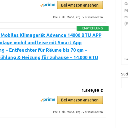
G
Bei Amazon ansehen
M
m
Preis inkl. MwSt., zzgl. Versandkosten
(
EMPFEHLUNG
Mobiles Klimagerät Advance 14000 BTU APP
nlage mobil und leise mit Smart App
g – Entfeuchter für Räume bis 70 qm –
ühlung & Heizung für zuhause – 14.000 BTU
*
A
Suc
1.549,99 €
Bei Amazon ansehen
Preis inkl. MwSt., zzgl. Versandkosten