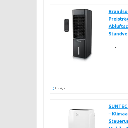
Brandson
Preisträ
Abluftsc
Standven
*
Anzeige
SUNTEC 
– Klimaa
Steuerun