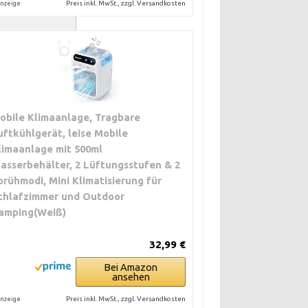
Preis inkl. MwSt., zzgl. Versandkosten
nzeige
doch aktuelle
ptimale Leistung
obile Klimaanlage, Tragbare
uftkühlgerät, leise Mobile
limaanlage mit 500ml
Vor-Ort-Service
asserbehälter, 2 Lüftungsstufen & 2
prühmodi, Mini Klimatisierung für
chlafzimmer und Outdoor
ieeffizienter und
amping(Weiß)
32,99 €
arf in den ersten
Bei Amazon
ansehen
Preis inkl. MwSt., zzgl. Versandkosten
nzeige