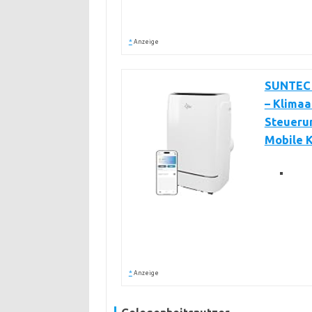
*
Anzeige
SUNTEC 
– Klimaa
Steuerun
Mobile K
*
Anzeige