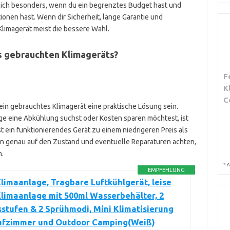
 sich besonders, wenn du ein begrenztes Budget hast und
nen hast. Wenn dir Sicherheit, lange Garantie und
 Klimagerät meist die bessere Wahl.
es gebrauchten Klimageräts?
F
K
C
in gebrauchtes Klimagerät eine praktische Lösung sein.
age eine Abkühlung suchst oder Kosten sparen möchtest, ist
 ein funktionierendes Gerät zu einem niedrigeren Preis als
ann genau auf den Zustand und eventuelle Reparaturen achten,
.
*
A
EMPFEHLUNG
limaanlage, Tragbare Luftkühlgerät, leise
limaanlage mit 500ml Wasserbehälter, 2
stufen & 2 Sprühmodi, Mini Klimatisierung
lafzimmer und Outdoor Camping(Weiß)