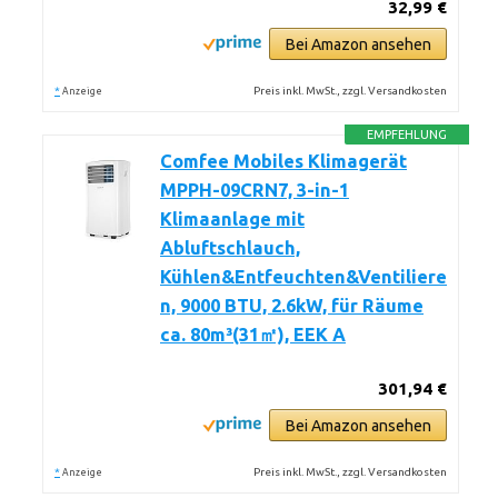
32,99 €
Bei Amazon ansehen
*
Preis inkl. MwSt., zzgl. Versandkosten
Anzeige
EMPFEHLUNG
Comfee Mobiles Klimagerät
MPPH-09CRN7, 3-in-1
Klimaanlage mit
Abluftschlauch,
Kühlen&Entfeuchten&Ventiliere
n, 9000 BTU, 2.6kW, für Räume
ca. 80m³(31㎡), EEK A
301,94 €
Bei Amazon ansehen
*
Preis inkl. MwSt., zzgl. Versandkosten
Anzeige