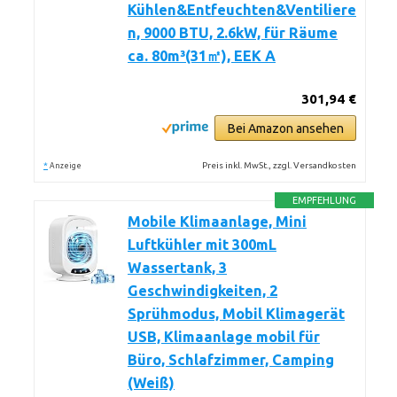
Kühlen&Entfeuchten&Ventiliere
n, 9000 BTU, 2.6kW, für Räume
ca. 80m³(31㎡), EEK A
301,94 €
Bei Amazon ansehen
*
Preis inkl. MwSt., zzgl. Versandkosten
Anzeige
EMPFEHLUNG
Mobile Klimaanlage, Mini
Luftkühler mit 300mL
Wassertank, 3
Geschwindigkeiten, 2
Sprühmodus, Mobil Klimagerät
USB, Klimaanlage mobil für
Büro, Schlafzimmer, Camping
(Weiß)