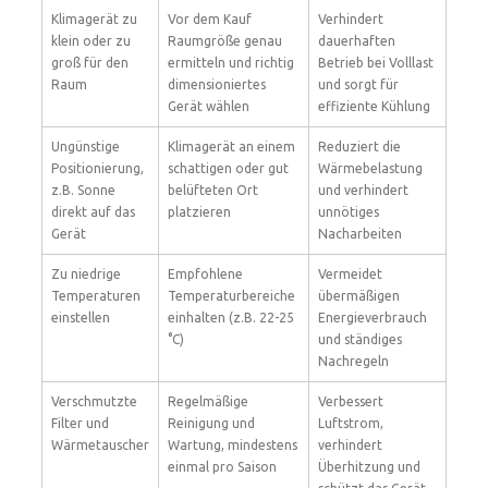
Klimagerät zu
Vor dem Kauf
Verhindert
klein oder zu
Raumgröße genau
dauerhaften
groß für den
ermitteln und richtig
Betrieb bei Volllast
Raum
dimensioniertes
und sorgt für
Gerät wählen
effiziente Kühlung
Ungünstige
Klimagerät an einem
Reduziert die
Positionierung,
schattigen oder gut
Wärmebelastung
z.B. Sonne
belüfteten Ort
und verhindert
direkt auf das
platzieren
unnötiges
Gerät
Nacharbeiten
Zu niedrige
Empfohlene
Vermeidet
Temperaturen
Temperaturbereiche
übermäßigen
einstellen
einhalten (z.B. 22-25
Energieverbrauch
°C)
und ständiges
Nachregeln
Verschmutzte
Regelmäßige
Verbessert
Filter und
Reinigung und
Luftstrom,
Wärmetauscher
Wartung, mindestens
verhindert
einmal pro Saison
Überhitzung und