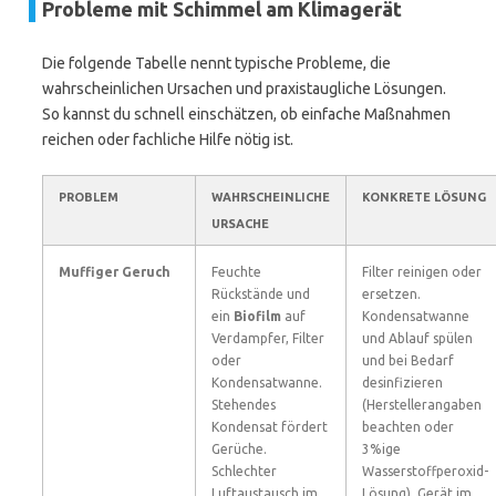
Probleme mit Schimmel am Klimagerät
Die folgende Tabelle nennt typische Probleme, die
wahrscheinlichen Ursachen und praxistaugliche Lösungen.
So kannst du schnell einschätzen, ob einfache Maßnahmen
reichen oder fachliche Hilfe nötig ist.
PROBLEM
WAHRSCHEINLICHE
KONKRETE LÖSUNG
URSACHE
Muffiger Geruch
Feuchte
Filter reinigen oder
Rückstände und
ersetzen.
ein
Biofilm
auf
Kondensatwanne
Verdampfer, Filter
und Ablauf spülen
oder
und bei Bedarf
Kondensatwanne.
desinfizieren
Stehendes
(Herstellerangaben
Kondensat fördert
beachten oder
Gerüche.
3%ige
Schlechter
Wasserstoffperoxid-
Luftaustausch im
Lösung). Gerät im