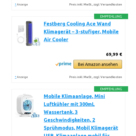
*
Preis inkl. MwSt., zzgl. Versandkosten
Anzeige
EMPFEHLUNG
Festberg Cooling Ace Wand
Klimagerät – 3-stufiger, Mobile
Air Cooler
69,99 €
Bei Amazon ansehen
*
Preis inkl. MwSt., zzgl. Versandkosten
Anzeige
EMPFEHLUNG
Mobile Klimaanlage, Mini
Luftkühler mit 300mL
Wassertank, 3
Geschwindigkeiten, 2
Sprühmodus, Mobil Klimagerät
USB, Klimaanlage mobil für