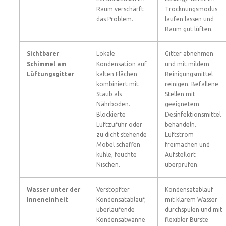
Raum verschärft
Trocknungsmodus
das Problem.
laufen lassen und
Raum gut lüften.
Sichtbarer
Lokale
Gitter abnehmen
Schimmel am
Kondensation auf
und mit mildem
Lüftungsgitter
kalten Flächen
Reinigungsmittel
kombiniert mit
reinigen. Befallene
Staub als
Stellen mit
Nährboden.
geeignetem
Blockierte
Desinfektionsmittel
Luftzufuhr oder
behandeln.
zu dicht stehende
Luftstrom
Möbel schaffen
freimachen und
kühle, feuchte
Aufstellort
Nischen.
überprüfen.
Wasser unter der
Verstopfter
Kondensatablauf
Inneneinheit
Kondensatablauf,
mit klarem Wasser
überlaufende
durchspülen und mit
Kondensatwanne
flexibler Bürste