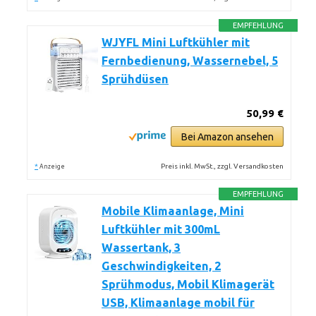
EMPFEHLUNG
WJYFL Mini Luftkühler mit
Fernbedienung, Wassernebel, 5
Sprühdüsen
50,99 €
Bei Amazon ansehen
*
Preis inkl. MwSt., zzgl. Versandkosten
Anzeige
EMPFEHLUNG
Mobile Klimaanlage, Mini
Luftkühler mit 300mL
Wassertank, 3
Geschwindigkeiten, 2
Sprühmodus, Mobil Klimagerät
USB, Klimaanlage mobil für