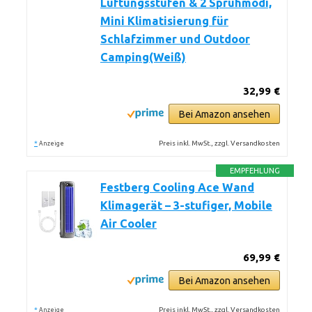
Lüftungsstufen & 2 Sprühmodi,
Mini Klimatisierung für
Schlafzimmer und Outdoor
Camping(Weiß)
32,99 €
Bei Amazon ansehen
*
Preis inkl. MwSt., zzgl. Versandkosten
Anzeige
EMPFEHLUNG
Festberg Cooling Ace Wand
Klimagerät – 3-stufiger, Mobile
Air Cooler
69,99 €
Bei Amazon ansehen
*
Preis inkl. MwSt., zzgl. Versandkosten
Anzeige