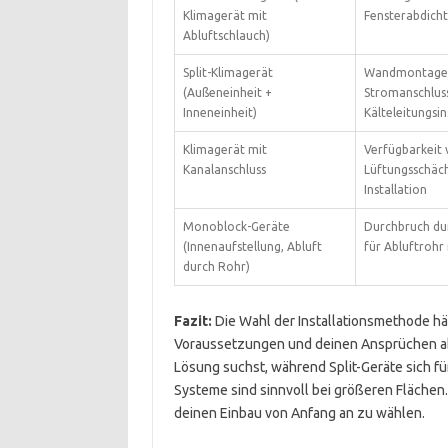
Klimagerät mit
Fensterabdicht
Abluftschlauch)
Split-Klimagerät
Wandmontagef
(Außeneinheit +
Stromanschlus
Inneneinheit)
Kälteleitungsin
Klimagerät mit
Verfügbarkeit 
Kanalanschluss
Lüftungsschäch
Installation
Monoblock-Geräte
Durchbruch du
(Innenaufstellung, Abluft
für Abluftrohr
durch Rohr)
Fazit:
Die Wahl der Installationsmethode h
Voraussetzungen und deinen Ansprüchen ab.
Lösung suchst, während Split-Geräte sich für
Systeme sind sinnvoll bei größeren Flächen. I
deinen Einbau von Anfang an zu wählen.