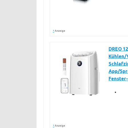
*
Anzeige
DREO 12
Kühlen/V
Schlafz
App/Spr
Fenster-
*
Anzeige