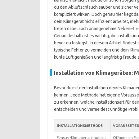
kannst. Vielleicht hast du dir schon Sorgen 
du den Abluftschlauch sauber und sicher ve
kompliziert wirken. Doch genau hier liegt da
dein Klimagerät nicht effizient arbeitet, m
treten dabei auch unangenehme Nebeneffekt
Genau deshalb ist es wichtig, die Installati
bevor du loslegst. In diesem Artikel findest 
typische Fehler zu vermeiden und dein Klim
kühle Luft genießen und langfristig Freude
Installation von Klimageräten: 
Bevor du mit der Installation deines Klimage
kennen. Jede Methode hat eigene Voraussetzu
zu erkennen, welche Installationsart für dei
entscheiden und vermeidest unnötige Prob
INSTALLATIONSMETHODE
VORAUSSETZ
Fenster-Klimagerät (mobiles
Öffnung im Fen