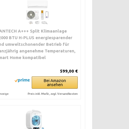
ANTECH A+++ Split Klimaanlage
2000 BTU H-PLUS energiesparender
nd umweltschonender Betrieb für
anzjährig angenehme Temperaturen,
mart Home kompatibel
599,00 €
Bei Amazon
ansehen
Preis inkl. MwSt., zzgl. Versandkosten
nzeige