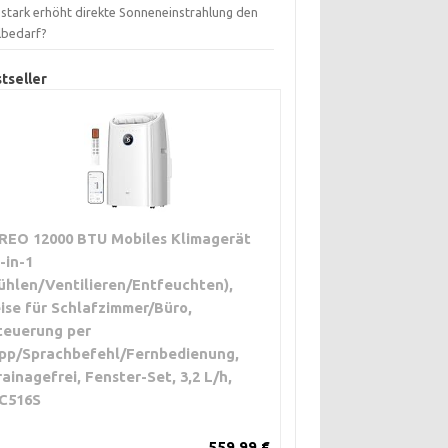
 stark erhöht direkte Sonneneinstrahlung den
lbedarf?
tseller
REO 12000 BTU Mobiles Klimagerät
3-in-1
ühlen/Ventilieren/Entfeuchten),
eise für Schlafzimmer/Büro,
teuerung per
pp/Sprachbefehl/Fernbedienung,
rainagefrei, Fenster-Set, 3,2 L/h,
C516S
559,99 €