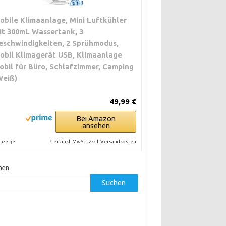
obile Klimaanlage, Mini Luftkühler
it 300mL Wassertank, 3
eschwindigkeiten, 2 Sprühmodus,
obil Klimagerät USB, Klimaanlage
obil für Büro, Schlafzimmer, Camping
Weiß)
49,99 €
Bei Amazon
ansehen
Preis inkl. MwSt., zzgl. Versandkosten
nzeige
hen
Suchen