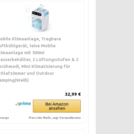
obile Klimaanlage, Tragbare
uftkühlgerät, leise Mobile
limaanlage mit 500ml
asserbehälter, 2 Lüftungsstufen & 2
prühmodi, Mini Klimatisierung für
chlafzimmer und Outdoor
amping(Weiß)
32,99 €
Bei Amazon
ansehen
Preis inkl. MwSt., zzgl. Versandkosten
nzeige