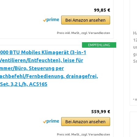
99,85 €
Bei Amazon ansehen
H
Preis inkl. MwSt., zzgl. Versandkosten
1
EMPFEHLUNG
u
000 BTU Mobiles Klimagerät (3-in-1
g
entilieren/Entfeuchten), leise für
S
immer/Büro, Steuerung per
achbefehl/Fernbedienung, drainagefrei,
Set, 3,2 L/h, AC516S
*
A
559,99 €
Bei Amazon ansehen
Preis inkl. MwSt., zzgl. Versandkosten