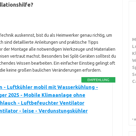
llationshilfe?
echnik auskennst, bist du als Heimwerker genau richtig, um
M
ich sind detaillierte Anleitungen und praktische Tipps
L
 vor der Montage alle notwendigen Werkzeuge und Materialien
K
eisen vertraut machst. Besonders bei Split-Geräten solltest du
W
chendes Wissen bearbeiten. Ein einfacher Einstieg gelingt oft
S
 die keine großen baulichen Veränderungen erfordern.
S
EMPFEHLUNG
C
 - Luftkühler mobil mit Wasserkühlung -
ger 2025 - Mobile Klimaanlage ohne
hlauch - Luftbefeuchter Ventilator
tilator - leise - Verdunstungskühler
*
A