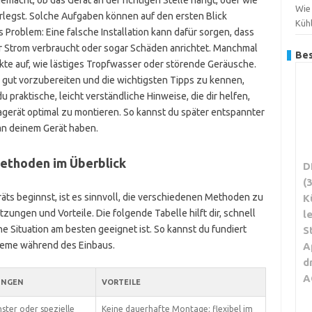
gemacht, ob das Gerät an der richtigen Stelle hängt, oder wie
Wie
rlegst. Solche Aufgaben können auf den ersten Blick
Küh
s Problem: Eine falsche Installation kann dafür sorgen, dass
ehr Strom verbraucht oder sogar Schäden anrichtet. Manchmal
Bes
e auf, wie lästiges Tropfwasser oder störende Geräusche.
on gut vorzubereiten und die wichtigsten Tipps zu kennen,
du praktische, leicht verständliche Hinweise, die dir helfen,
agerät optimal zu montieren. So kannst du später entspannter
 an deinem Gerät haben.
Methoden im Überblick
D
(
räts beginnst, ist es sinnvoll, die verschiedenen Methoden zu
K
ngen und Vorteile. Die folgende Tabelle hilft dir, schnell
l
ne Situation am besten geeignet ist. So kannst du fundiert
S
leme während des Einbaus.
A
d
A
UNGEN
VORTEILE
ster oder spezielle
Keine dauerhafte Montage; flexibel im