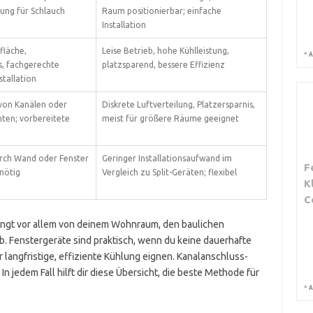
ung für Schlauch
Raum positionierbar; einfache
Installation
läche,
Leise Betrieb, hohe Kühlleistung,
*
A
s, fachgerechte
platzsparend, bessere Effizienz
stallation
von Kanälen oder
Diskrete Luftverteilung, Platzersparnis,
ten; vorbereitete
meist für größere Räume geeignet
rch Wand oder Fenster
Geringer Installationsaufwand im
F
 nötig
Vergleich zu Split-Geräten; flexibel
K
C
ängt vor allem von deinem Wohnraum, den baulichen
 Fenstergeräte sind praktisch, wenn du keine dauerhafte
 langfristige, effiziente Kühlung eignen. Kanalanschluss-
n jedem Fall hilft dir diese Übersicht, die beste Methode für
*
A