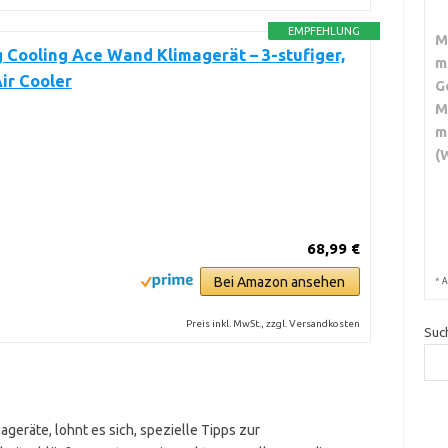
EMPFEHLUNG
M
 Cooling Ace Wand Klimagerät – 3-stufiger,
m
ir Cooler
G
M
m
(
68,99 €
Bei Amazon ansehen
*
A
Preis inkl. MwSt., zzgl. Versandkosten
Suc
mageräte, lohnt es sich, spezielle Tipps zur