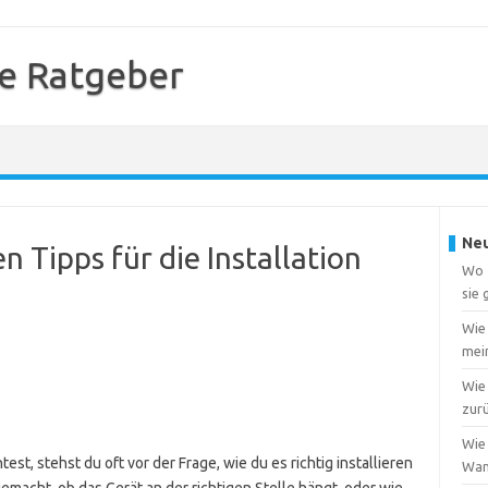
e Ratgeber
Neu
n Tipps für die Installation
Wo f
sie
Wie
mei
Wie 
zur
Wie 
st, stehst du oft vor der Frage, wie du es richtig installieren
Wa