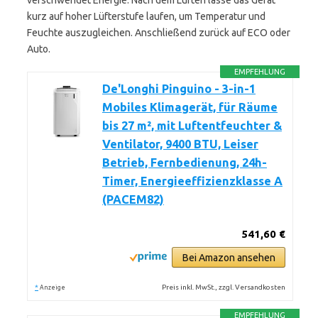
verschwendet Energie. Nach dem Lüften lasse das Gerät
kurz auf hoher Lüfterstufe laufen, um Temperatur und
Feuchte auszugleichen. Anschließend zurück auf ECO oder
Auto.
EMPFEHLUNG
De'Longhi Pinguino - 3-in-1
Mobiles Klimagerät, für Räume
bis 27 m², mit Luftentfeuchter &
Ventilator, 9400 BTU, Leiser
Betrieb, Fernbedienung, 24h-
Timer, Energieeffizienzklasse A
(PACEM82)
541,60 €
Bei Amazon ansehen
*
Preis inkl. MwSt., zzgl. Versandkosten
Anzeige
EMPFEHLUNG