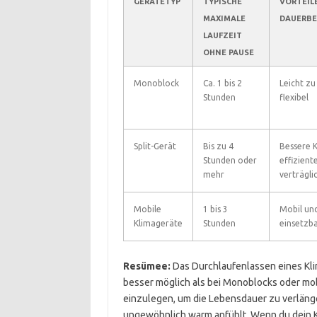
GERÄTETYP
TYPISCHE
VORTEILE
MAXIMALE
DAUERBE
LAUFZEIT
OHNE PAUSE
Monoblock
Ca. 1 bis 2
Leicht zu 
Stunden
flexibel
Split-Gerät
Bis zu 4
Bessere K
Stunden oder
effizient
mehr
verträgli
Mobile
1 bis 3
Mobil und
Klimageräte
Stunden
einsetzb
Resümee:
Das Durchlaufenlassen eines Klim
besser möglich als bei Monoblocks oder mo
einzulegen, um die Lebensdauer zu verlänger
ungewöhnlich warm anfühlt. Wenn du dein K