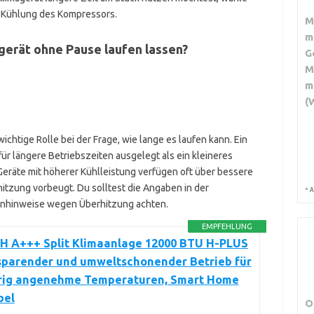
r Kühlung des Kompressors.
M
m
agerät ohne Pause laufen lassen?
G
M
m
(
ichtige Rolle bei der Frage, wie lange es laufen kann. Ein
 für längere Betriebszeiten ausgelegt als ein kleineres
eräte mit höherer Kühlleistung verfügen oft über bessere
tzung vorbeugt. Du solltest die Angaben in der
*
A
nhinweise wegen Überhitzung achten.
EMPFEHLUNG
 A+++ Split Klimaanlage 12000 BTU H-PLUS
sparender und umweltschonender Betrieb für
rig angenehme Temperaturen, Smart Home
bel
O