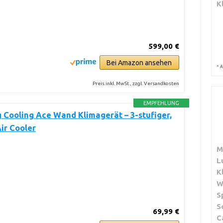
K
599,00 €
Bei Amazon ansehen
*
A
Preis inkl. MwSt., zzgl. Versandkosten
EMPFEHLUNG
 Cooling Ace Wand Klimagerät – 3-stufiger,
ir Cooler
M
L
K
W
S
S
69,99 €
C