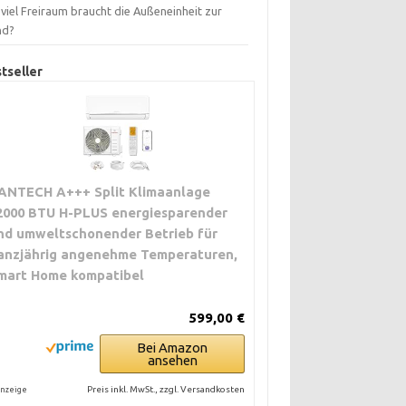
viel Freiraum braucht die Außeneinheit zur
nd?
tseller
ANTECH A+++ Split Klimaanlage
2000 BTU H-PLUS energiesparender
nd umweltschonender Betrieb für
anzjährig angenehme Temperaturen,
mart Home kompatibel
599,00 €
Bei Amazon
ansehen
Preis inkl. MwSt., zzgl. Versandkosten
nzeige