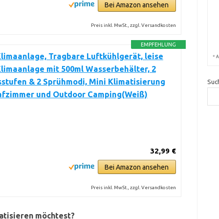
Bei Amazon ansehen
Preis inkl. MwSt., zzgl. Versandkosten
EMPFEHLUNG
limaanlage, Tragbare Luftkühlgerät, leise
*
A
limaanlage mit 500ml Wasserbehälter, 2
stufen & 2 Sprühmodi, Mini Klimatisierung
Suc
lafzimmer und Outdoor Camping(Weiß)
32,99 €
Bei Amazon ansehen
Preis inkl. MwSt., zzgl. Versandkosten
atisieren möchtest?