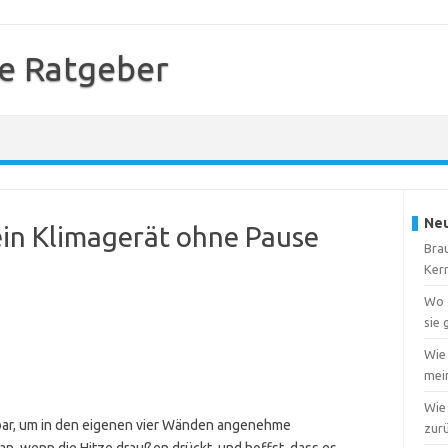
e Ratgeber
Neu
ein Klimagerät ohne Pause
Brau
Ker
Wo f
sie
Wie
mei
Wie 
tbar, um in den eigenen vier Wänden angenehme
zur