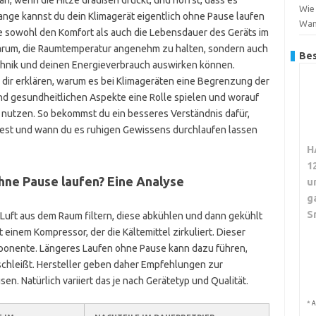
n, wenn die Hitze draußen drückt, und hoffst, dass es
Wie 
ange kannst du dein Klimagerät eigentlich ohne Pause laufen
Wa
sie sowohl den Komfort als auch die Lebensdauer des Geräts im
 darum, die Raumtemperatur angenehm zu halten, sondern auch
Bes
echnik und deinen Energieverbrauch auswirken können.
de dir erklären, warum es bei Klimageräten eine Begrenzung der
nd gesundheitlichen Aspekte eine Rolle spielen und worauf
u nutzen. So bekommst du ein besseres Verständnis dafür,
est und wann du es ruhigen Gewissens durchlaufen lassen
H
1
hne Pause laufen? Eine Analyse
u
g
S
 Luft aus dem Raum filtern, diese abkühlen und dann gekühlt
 einem Kompressor, der die Kältemittel zirkuliert. Dieser
ponente. Längeres Laufen ohne Pause kann dazu führen,
rschleißt. Hersteller geben daher Empfehlungen zur
n. Natürlich variiert das je nach Gerätetyp und Qualität.
*
A