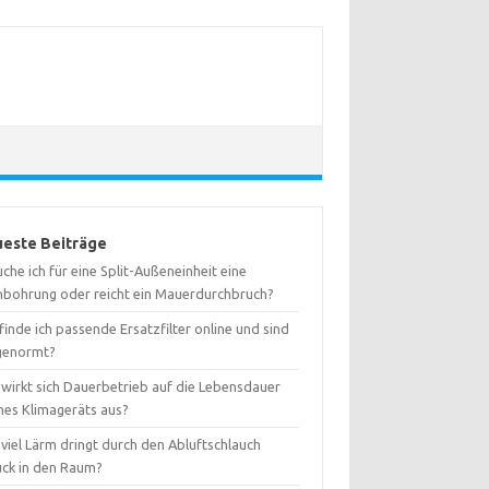
este Beiträge
che ich für eine Split-Außeneinheit eine
nbohrung oder reicht ein Mauerdurchbruch?
inde ich passende Ersatzfilter online und sind
 genormt?
 wirkt sich Dauerbetrieb auf die Lebensdauer
nes Klimageräts aus?
viel Lärm dringt durch den Abluftschlauch
ück in den Raum?