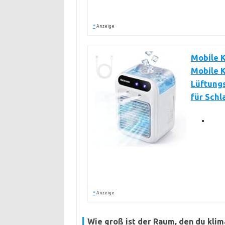
*
Anzeige
Mobile K
Mobile K
Lüftungs
für Sch
*
Anzeige
Wie groß ist der Raum, den du klim