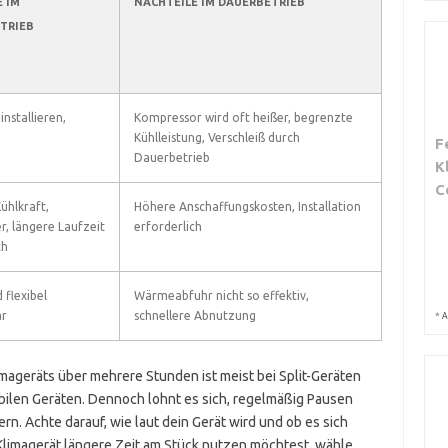
 IM
NACHTEILE IM DAUERBETRIEB
TRIEB
installieren,
Kompressor wird oft heißer, begrenzte
Kühlleistung, Verschleiß durch
F
Dauerbetrieb
K
C
ühlkraft,
Höhere Anschaffungskosten, Installation
er, längere Laufzeit
erforderlich
ch
 flexibel
Wärmeabfuhr nicht so effektiv,
ar
schnellere Abnutzung
*
A
ageräts über mehrere Stunden ist meist bei Split-Geräten
bilen Geräten. Dennoch lohnt es sich, regelmäßig Pausen
n. Achte darauf, wie laut dein Gerät wird und ob es sich
limagerät längere Zeit am Stück nutzen möchtest, wähle