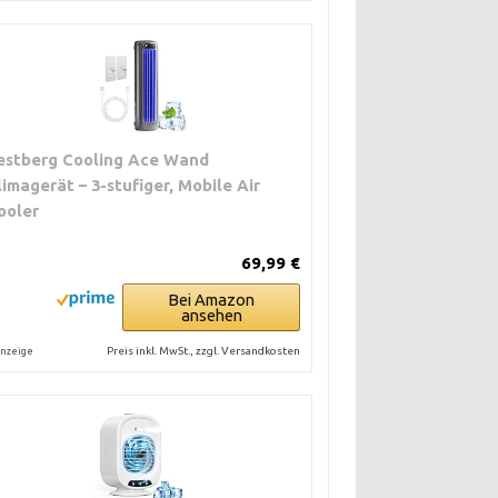
estberg Cooling Ace Wand
limagerät – 3-stufiger, Mobile Air
ooler
69,99 €
Bei Amazon
ansehen
Preis inkl. MwSt., zzgl. Versandkosten
nzeige