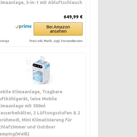
limaanlage, 3-in-1 mit Abluftschlauch
649,99 €
Bei Amazon
ansehen
Preis inkl. MwSt., zzgl. Versandkosten
nzeige
obile Klimaanlage, Tragbare
uftkühlgerät, leise Mobile
limaanlage mit 500ml
asserbehälter, 2 Lüftungsstufen & 2
prühmodi, Mini Klimatisierung für
chlafzimmer und Outdoor
amping(Weiß)