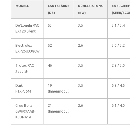
MODELL
LAUTSTÄRKE
KÜHLLEISTUNG
ENERGIEEF
(DB)
(KW)
(SEER/SCO
De’Longhi PAC
53
3,5
3,1 / 3,4
EX120 Silent
Electrolux
52
2,6
3,0 / 3,2
EXP26U338CW
Trotec PAC
46
3,5
2,8 / 3,0
3550 SH
Daikin
19
3,5
6,8 / 4,6
FTXP35M
(Innenmodul)
Gree Bora
21
2,6
6,1 / 4,0
GWH09AAB-
(Innenmodul)
K6DNA1A