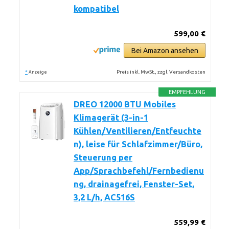
kompatibel
599,00 €
Bei Amazon ansehen
*
Preis inkl. MwSt., zzgl. Versandkosten
Anzeige
EMPFEHLUNG
DREO 12000 BTU Mobiles
Klimagerät (3-in-1
Kühlen/Ventilieren/Entfeuchte
n), leise für Schlafzimmer/Büro,
Steuerung per
App/Sprachbefehl/Fernbedienu
ng, drainagefrei, Fenster-Set,
3,2 L/h, AC516S
559,99 €