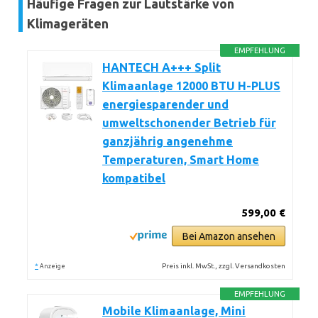
Häufige Fragen zur Lautstärke von
Klimageräten
EMPFEHLUNG
HANTECH A+++ Split
Klimaanlage 12000 BTU H-PLUS
energiesparender und
umweltschonender Betrieb für
ganzjährig angenehme
Temperaturen, Smart Home
kompatibel
599,00 €
Bei Amazon ansehen
*
Preis inkl. MwSt., zzgl. Versandkosten
Anzeige
EMPFEHLUNG
Mobile Klimaanlage, Mini