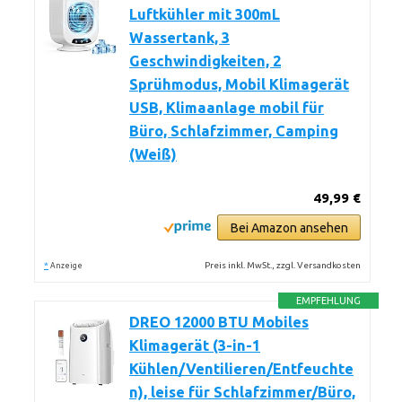
Luftkühler mit 300mL
Wassertank, 3
Geschwindigkeiten, 2
Sprühmodus, Mobil Klimagerät
USB, Klimaanlage mobil für
Büro, Schlafzimmer, Camping
(Weiß)
49,99 €
Bei Amazon ansehen
*
Preis inkl. MwSt., zzgl. Versandkosten
Anzeige
EMPFEHLUNG
DREO 12000 BTU Mobiles
Klimagerät (3-in-1
Kühlen/Ventilieren/Entfeuchte
n), leise für Schlafzimmer/Büro,