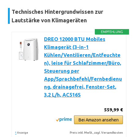
Technisches Hintergrundwissen zur
Lautstärke von Klimageräten
EMPFEHLUNG
DREO 12000 BTU Mobiles
Klimagerät (3-in-1
Kühlen/Ventilieren/Entfeuchte
n), leise für Schlafzimmer/Büro,
Steuerung per
App/Sprachbefehl/Fernbedienu
ng, drainagefrei, Fenster-Set,
3,2 L/h, AC516S
559,99 €
Bei Amazon ansehen
*
Preis inkl. MwSt., zzgl. Versandkosten
Anzeige