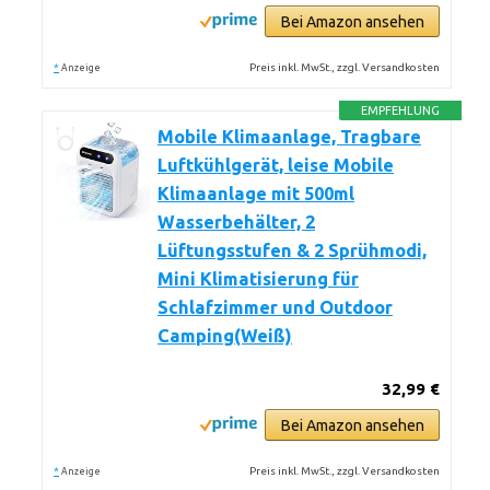
Bei Amazon ansehen
*
Preis inkl. MwSt., zzgl. Versandkosten
Anzeige
EMPFEHLUNG
Mobile Klimaanlage, Tragbare
Luftkühlgerät, leise Mobile
Klimaanlage mit 500ml
Wasserbehälter, 2
Lüftungsstufen & 2 Sprühmodi,
Mini Klimatisierung für
Schlafzimmer und Outdoor
Camping(Weiß)
32,99 €
Bei Amazon ansehen
*
Preis inkl. MwSt., zzgl. Versandkosten
Anzeige