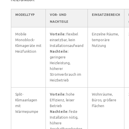
MODELLTYP
VOR- UND
EINSATZBEREICH
NACHTEILE
Mobile
Vorteile:
flexibel
Einzelne Räume,
Monoblock-
einsetzbar, kein
temporäre
Klimageräte mit
Installationsaufwand
Nutzung
Heizfunktion
Nachteile:
geringere
Heizleistung,
höherer
Stromverbrauch im
Heizbetrieb
Split-
Vorteile:
hohe
Wohnräume,
Klimaanlagen
Effizienz, leiser
Büros, größere
mit
Betrieb
Flächen
Wärmepumpe
Nachteile:
feste
Installation nötig,
höhere
Anschaffungskosten