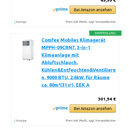
49,99 €
Bei Amazon ansehen
*
Preis inkl. MwSt., zzgl. Versandkosten
Anzeige
EMPFEHLUNG
Comfee Mobiles Klimagerät
MPPH-09CRN7, 3-in-1
Klimaanlage mit
Abluftschlauch,
Kühlen&Entfeuchten&Ventiliere
n, 9000 BTU, 2.6kW, für Räume
ca. 80m³(31㎡), EEK A
301,94 €
Bei Amazon ansehen
*
Preis inkl. MwSt., zzgl. Versandkosten
Anzeige