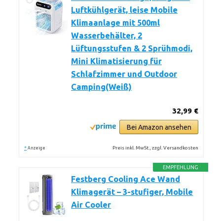
Luftkühlgerät, leise Mobile
Klimaanlage mit 500ml
Wasserbehälter, 2
Lüftungsstufen & 2 Sprühmodi,
Mini Klimatisierung für
Schlafzimmer und Outdoor
Camping(Weiß)
32,99 €
Bei Amazon ansehen
*
Preis inkl. MwSt., zzgl. Versandkosten
Anzeige
EMPFEHLUNG
Festberg Cooling Ace Wand
Klimagerät – 3-stufiger, Mobile
Air Cooler