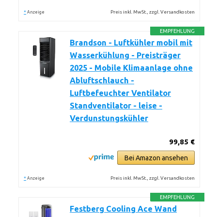
*
Preis inkl. MwSt., zzgl. Versandkosten
Anzeige
EMPFEHLUNG
Brandson - Luftkühler mobil mit
Wasserkühlung - Preisträger
2025 - Mobile Klimaanlage ohne
Abluftschlauch -
Luftbefeuchter Ventilator
Standventilator - leise -
Verdunstungskühler
99,85 €
Bei Amazon ansehen
*
Preis inkl. MwSt., zzgl. Versandkosten
Anzeige
EMPFEHLUNG
Festberg Cooling Ace Wand