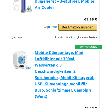
Klimagerät – 3-stufiger, Mobile
Air Cooler
68,99 €
Bei Amazon ansehen
*
Preis inkl. MwSt., zzgl. Versandkosten
Anzeige
EMPFEHLUNG
Mobile Klimaanlage, Mini
Luftkühler mit 300mL
Wassertank, 3
Geschwindigkeiten, 2
Sprühmodus, Mobil Klimagerät
USB, Klimaanlage mobil für
Büro, Schlafzimmer, Camping
(Weiß)