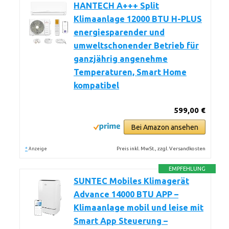
HANTECH A+++ Split
Klimaanlage 12000 BTU H-PLUS
energiesparender und
umweltschonender Betrieb für
ganzjährig angenehme
Temperaturen, Smart Home
kompatibel
599,00 €
Bei Amazon ansehen
*
Preis inkl. MwSt., zzgl. Versandkosten
Anzeige
EMPFEHLUNG
SUNTEC Mobiles Klimagerät
Advance 14000 BTU APP –
Klimaanlage mobil und leise mit
Smart App Steuerung –