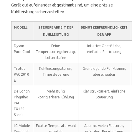
Gerät gut aufeinander abgestimmt sind, um eine präzise
Kühlleistung sicherzustellen.
MODELL
STEUERBARKEIT DER
BENUTZERFREUNDLICHKEIT
KÜHLLEISTUNG
DER APP
Dyson
Feine
Intuitive Oberfläche,
Pure Cool
Temperaturregulierung,
einfache Einrichtung
Lüfterstufen
Trotec
Kühlleistungsstufen,
Grundlegende Funktionen,
PAC 2010
Timersteuerung
überschaubar
E
De’Longhi
Mehrstufig
Klar strukturiert, einfache
Pinguino
korrigierbare Kühlung
Steuerung
PAC
EX120
Silent
LG Mobile
Exakte Temperaturwahl
App mit vielen Features,
Compact
möglich
erfordert Einarbeitung