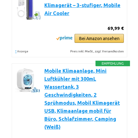
Klimagerät – 3-stufiger, Mobile
Air Cooler
69,99 €
Bei Amazon ansehen
*
Preis inkl. MwSt., zzgl. Versandkosten
Anzeige
EMPFEHLUNG
Mobile Klimaanlage, Mini
Luftkühler mit 300mL
Wassertank, 3
Geschwindigkeiten, 2
Sprühmodus, Mobil Klimagerät
USB, Klimaanlage mobil für
Büro, Schlafzimmer, Camping
(Weiß)