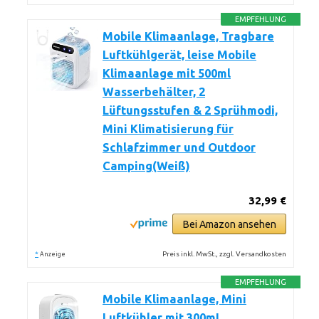
EMPFEHLUNG
Mobile Klimaanlage, Tragbare
Luftkühlgerät, leise Mobile
Klimaanlage mit 500ml
Wasserbehälter, 2
Lüftungsstufen & 2 Sprühmodi,
Mini Klimatisierung für
Schlafzimmer und Outdoor
Camping(Weiß)
32,99 €
Bei Amazon ansehen
*
Preis inkl. MwSt., zzgl. Versandkosten
Anzeige
EMPFEHLUNG
Mobile Klimaanlage, Mini
Luftkühler mit 300mL