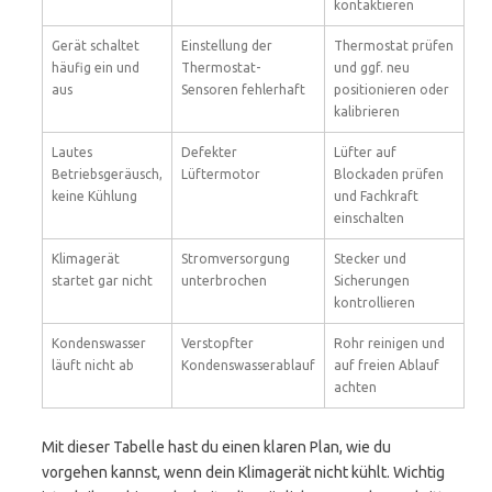
kontaktieren
Gerät schaltet
Einstellung der
Thermostat prüfen
häufig ein und
Thermostat-
und ggf. neu
aus
Sensoren fehlerhaft
positionieren oder
kalibrieren
Lautes
Defekter
Lüfter auf
Betriebsgeräusch,
Lüftermotor
Blockaden prüfen
keine Kühlung
und Fachkraft
einschalten
Klimagerät
Stromversorgung
Stecker und
startet gar nicht
unterbrochen
Sicherungen
kontrollieren
Kondenswasser
Verstopfter
Rohr reinigen und
läuft nicht ab
Kondenswasserablauf
auf freien Ablauf
achten
Mit dieser Tabelle hast du einen klaren Plan, wie du
vorgehen kannst, wenn dein Klimagerät nicht kühlt. Wichtig