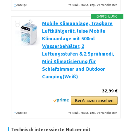
*
Preis inkl. MwSt., zzgl. Versandkosten
Anzeige
EMPFEHLUNG
Mobile Klimaanlage, Tragbare
Luftkühlgerät, leise Mobile
Klimaanlage mit 500ml
Wasserbehälter, 2
Lüftungsstufen & 2 Sprühmodi,
Mini Klimatisierung für
Schlafzimmer und Outdoor
Camping(Weiß)
32,99 €
Bei Amazon ansehen
*
Preis inkl. MwSt., zzgl. Versandkosten
Anzeige
Technisch interessierte Nutzer mit