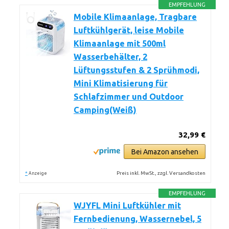
EMPFEHLUNG
Mobile Klimaanlage, Tragbare
Luftkühlgerät, leise Mobile
Klimaanlage mit 500ml
Wasserbehälter, 2
Lüftungsstufen & 2 Sprühmodi,
Mini Klimatisierung für
Schlafzimmer und Outdoor
Camping(Weiß)
32,99 €
Bei Amazon ansehen
*
Preis inkl. MwSt., zzgl. Versandkosten
Anzeige
EMPFEHLUNG
WJYFL Mini Luftkühler mit
Fernbedienung, Wassernebel, 5