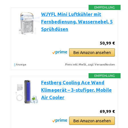
EMPFEHLUNG
WJYFL Mini Luftkühler mit
Fernbedienung, Wassernebel, 5
Sprühdüsen
50,99 €
Bei Amazon ansehen
*
Preis inkl. MwSt., zzgl. Versandkosten
Anzeige
EMPFEHLUNG
Festberg Cooling Ace Wand
Klimagerät – 3-stufiger, Mobile
Air Cooler
69,99 €
Bei Amazon ansehen