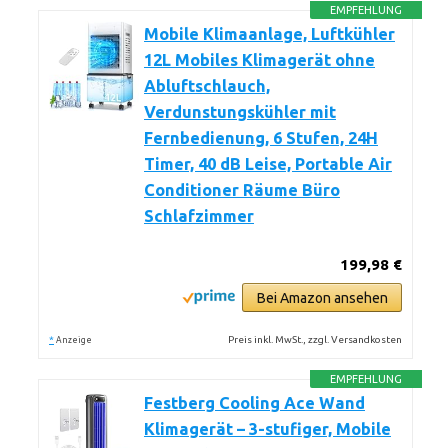
EMPFEHLUNG
Mobile Klimaanlage, Luftkühler
12L Mobiles Klimagerät ohne
Abluftschlauch,
Verdunstungskühler mit
Fernbedienung, 6 Stufen, 24H
Timer, 40 dB Leise, Portable Air
Conditioner Räume Büro
Schlafzimmer
199,98 €
Bei Amazon ansehen
*
Preis inkl. MwSt., zzgl. Versandkosten
Anzeige
EMPFEHLUNG
Festberg Cooling Ace Wand
Klimagerät – 3-stufiger, Mobile