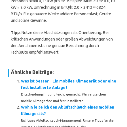
Personen nimm 0,15 kW pro m². Beispiel: Raum 20 m² × 0,10
kW = 2,0 kW. Umrechnung in BTU/h: 2,0 × 3412 ≈ 6824
BTU/h. Für genauere Werte addiere Personenlast, Geräte
und solare Gewinne.
Tipp
: Nutze diese Abschätzungen als Orientierung. Bei
kritischen Anwendungen oder großen Abweichungen von
den Annahmen ist eine genaue Berechnung durch
Fachleute empfehlenswert.
Ähnliche Beiträge:
Was ist besser – Ein mobiles Klimagerät oder eine
fest installierte Anlage?
Entscheidungsfindung leicht gemacht: Wir vergleichen
mobile Klimageräte und fest installierte...
Wohin leite ich den Abluftschlauch eines mobilen
Klimageräts?
Richtiges Abluftschlauch-Management: Unsere Tipps für die
optimale Platzierung des Abluftschlauchs...