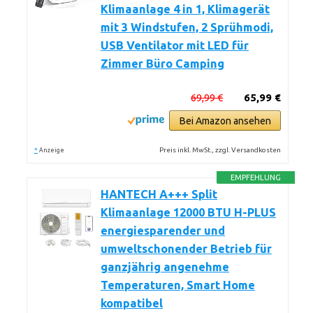
Klimaanlage 4 in 1, Klimagerät
mit 3 Windstufen, 2 Sprühmodi,
USB Ventilator mit LED für
Zimmer Büro Camping
69,99 €
65,99 €
Bei Amazon ansehen
*
Preis inkl. MwSt., zzgl. Versandkosten
Anzeige
EMPFEHLUNG
HANTECH A+++ Split
Klimaanlage 12000 BTU H-PLUS
energiesparender und
umweltschonender Betrieb für
ganzjährig angenehme
Temperaturen, Smart Home
kompatibel