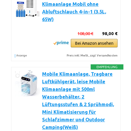
Klimaanlage Mobil ohne
Abluftschlauch 4-in-1 (3.5L,
65W)
108,00 €
98,00 €
Bei Amazon ansehen
*
Preis inkl. MwSt., zzgl. Versandkosten
Anzeige
EMPFEHLUNG
Mobile Klimaanlage, Tragbare
Luftkühlgerät, leise Mobile
Klimaanlage mit 500ml
Wasserbehälter, 2
Lüftungsstufen & 2 Sprühmodi,
Mini Klimatisierung für
Schlafzimmer und Outdoor
Camping(Weiß)