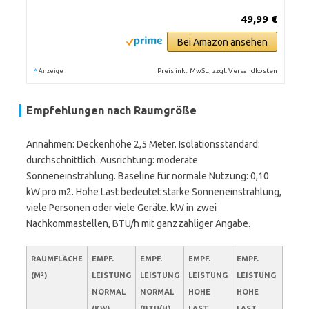
49,99 €
Bei Amazon ansehen
*
Preis inkl. MwSt., zzgl. Versandkosten
Anzeige
Empfehlungen nach Raumgröße
Annahmen: Deckenhöhe 2,5 Meter. Isolationsstandard:
durchschnittlich. Ausrichtung: moderate
Sonneneinstrahlung. Baseline für normale Nutzung: 0,10
kW pro m2. Hohe Last bedeutet starke Sonneneinstrahlung,
viele Personen oder viele Geräte. kW in zwei
Nachkommastellen, BTU/h mit ganzzahliger Angabe.
RAUMFLÄCHE
EMPF.
EMPF.
EMPF.
EMPF.
(M²)
LEISTUNG
LEISTUNG
LEISTUNG
LEISTUNG
NORMAL
NORMAL
HOHE
HOHE
(KW)
(BTU/H)
LAST
LAST