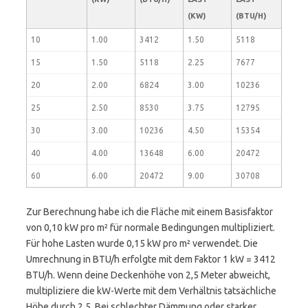
(KW)
(BTU/H)
10
1.00
3412
1.50
5118
15
1.50
5118
2.25
7677
20
2.00
6824
3.00
10236
25
2.50
8530
3.75
12795
30
3.00
10236
4.50
15354
40
4.00
13648
6.00
20472
60
6.00
20472
9.00
30708
Zur Berechnung habe ich die Fläche mit einem Basisfaktor
von 0,10 kW pro m² für normale Bedingungen multipliziert.
Für hohe Lasten wurde 0,15 kW pro m² verwendet. Die
Umrechnung in BTU/h erfolgte mit dem Faktor 1 kW = 3412
BTU/h. Wenn deine Deckenhöhe von 2,5 Meter abweicht,
multipliziere die kW-Werte mit dem Verhältnis tatsächliche
Höhe durch 2,5. Bei schlechter Dämmung oder starker