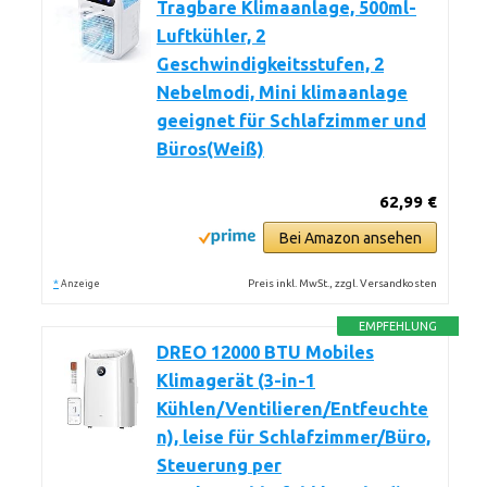
Tragbare Klimaanlage, 500ml-
Luftkühler, 2
Geschwindigkeitsstufen, 2
Nebelmodi, Mini klimaanlage
geeignet für Schlafzimmer und
Büros(Weiß)
62,99 €
Bei Amazon ansehen
*
Preis inkl. MwSt., zzgl. Versandkosten
Anzeige
EMPFEHLUNG
DREO 12000 BTU Mobiles
Klimagerät (3-in-1
Kühlen/Ventilieren/Entfeuchte
n), leise für Schlafzimmer/Büro,
Steuerung per