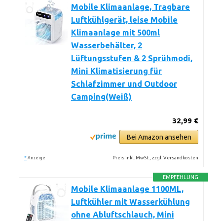
Mobile Klimaanlage, Tragbare
Luftkühlgerät, leise Mobile
Klimaanlage mit 500ml
Wasserbehälter, 2
Lüftungsstufen & 2 Sprühmodi,
Mini Klimatisierung für
Schlafzimmer und Outdoor
Camping(Weiß)
32,99 €
Bei Amazon ansehen
*
Preis inkl. MwSt., zzgl. Versandkosten
Anzeige
EMPFEHLUNG
Mobile Klimaanlage 1100ML,
Luftkühler mit Wasserkühlung
ohne Abluftschlauch, Mini