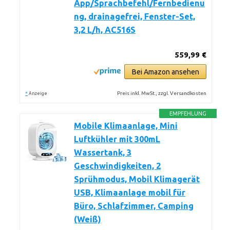
App/Sprachbefehl/Fernbedienu
ng, drainagefrei, Fenster-Set,
3,2 L/h, AC516S
559,99 €
Bei Amazon ansehen
*
Preis inkl. MwSt., zzgl. Versandkosten
Anzeige
EMPFEHLUNG
Mobile Klimaanlage, Mini
Luftkühler mit 300mL
Wassertank, 3
Geschwindigkeiten, 2
Sprühmodus, Mobil Klimagerät
USB, Klimaanlage mobil für
Büro, Schlafzimmer, Camping
(Weiß)