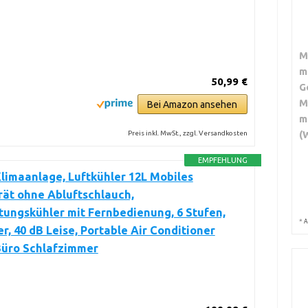
M
m
50,99 €
G
M
Bei Amazon ansehen
m
(
Preis inkl. MwSt., zzgl. Versandkosten
EMPFEHLUNG
limaanlage, Luftkühler 12L Mobiles
ät ohne Abluftschlauch,
ungskühler mit Fernbedienung, 6 Stufen,
*
A
r, 40 dB Leise, Portable Air Conditioner
üro Schlafzimmer