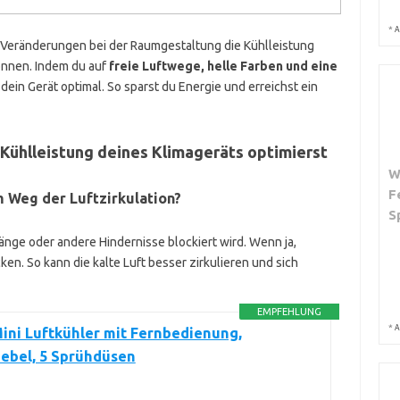
*
A
 Veränderungen bei der Raumgestaltung die Kühlleistung
önnen. Indem du auf
freie Luftwege, helle Farben und eine
dein Gerät optimal. So sparst du Energie und erreichst ein
 Kühlleistung deines Klimageräts optimierst
W
F
 Weg der Luftzirkulation?
S
änge oder andere Hindernisse blockiert wird. Wenn ja,
n. So kann die kalte Luft besser zirkulieren und sich
EMPFEHLUNG
*
A
ni Luftkühler mit Fernbedienung,
ebel, 5 Sprühdüsen