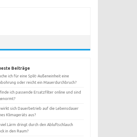
este Beiträge
che ich für eine Split-Außeneinheit eine
nbohrung oder reicht ein Mauerdurchbruch?
inde ich passende Ersatzfilter online und sind
 genormt?
 wirkt sich Dauerbetrieb auf die Lebensdauer
nes Klimageräts aus?
viel Lärm dringt durch den Abluftschlauch
ück in den Raum?