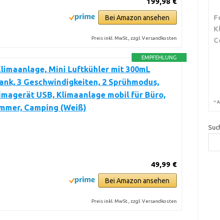
199,98 €
F
Bei Amazon ansehen
K
Preis inkl. MwSt., zzgl. Versandkosten
C
EMPFEHLUNG
limaanlage, Mini Luftkühler mit 300mL
nk, 3 Geschwindigkeiten, 2 Sprühmodus,
imagerät USB, Klimaanlage mobil für Büro,
*
A
immer, Camping (Weiß)
Suc
49,99 €
Bei Amazon ansehen
Preis inkl. MwSt., zzgl. Versandkosten