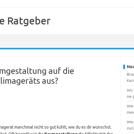
e Ratgeber
Neu
umgestaltung auf die
Brau
limageräts aus?
Ker
Wo f
sie
Wie
mei
Wie 
magerät manchmal nicht so gut kühlt, wie du es dir wünschst.
zur