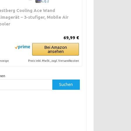
estberg Cooling Ace Wand
limagerät – 3-stufiger, Mobile Air
ooler
69,99 €
Bei Amazon
ansehen
Preis inkl. MwSt., zzgl. Versandkosten
nzeige
hen
Suchen