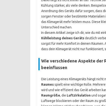
Dabei liegt es nicht immer an der Technik se
Kühlung stärker, als viele denken. Beispie
Anordnung des Geräts dafür sorgen, dass die k
sorgen Fenster oder bestimmte Materialien i
das Klimagerät mehr leisten muss. Diese kle
Unterschied machen.
In diesem Artikel zeige ich dir, wie du mit
Kühlleistung deines Geräts
deutlich verbe
sorgst für mehr Komfort in deinen Räumen. A
dass dein Klimagerät nicht nur funktioniert, s
Wie verschiedene Aspekte der R
beeinflussen
Die Leistung eines Klimageräts hängt nicht 
Raumes
spielt eine wichtige Rolle. Mehrere 
wird und wie effizient das Gerät arbeiten k
Raumgröße
, die
Luftzirkulation
und sogar
Luftwege blockieren oder der Raum zu groß i