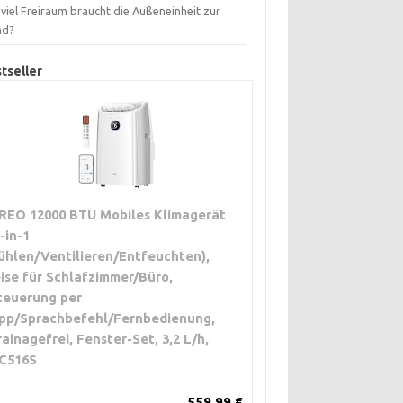
viel Freiraum braucht die Außeneinheit zur
nd?
tseller
REO 12000 BTU Mobiles Klimagerät
3-in-1
ühlen/Ventilieren/Entfeuchten),
eise für Schlafzimmer/Büro,
teuerung per
pp/Sprachbefehl/Fernbedienung,
rainagefrei, Fenster-Set, 3,2 L/h,
C516S
559,99 €