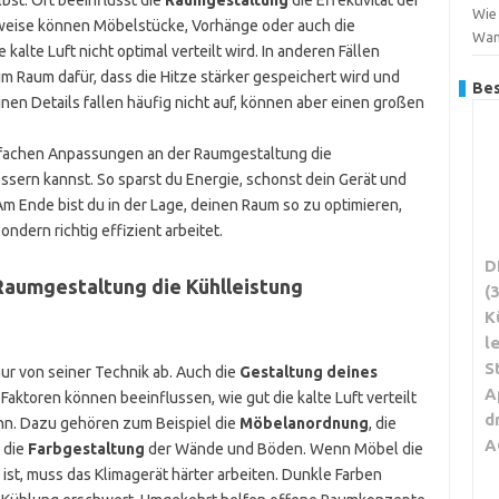
lbst. Oft beeinflusst die
Raumgestaltung
die Effektivität der
Wie 
lsweise können Möbelstücke, Vorhänge oder auch die
Wa
alte Luft nicht optimal verteilt wird. In anderen Fällen
m Raum dafür, dass die Hitze stärker gespeichert wird und
Bes
inen Details fallen häufig nicht auf, können aber einen großen
 einfachen Anpassungen an der Raumgestaltung die
ssern kannst. So sparst du Energie, schonst dein Gerät und
m Ende bist du in der Lage, deinen Raum so zu optimieren,
ondern richtig effizient arbeitet.
D
aumgestaltung die Kühlleistung
(
K
l
S
nur von seiner Technik ab. Auch die
Gestaltung deines
A
Faktoren können beeinflussen, wie gut die kalte Luft verteilt
d
ann. Dazu gehören zum Beispiel die
Möbelanordnung
, die
A
 die
Farbgestaltung
der Wände und Böden. Wenn Möbel die
st, muss das Klimagerät härter arbeiten. Dunkle Farben