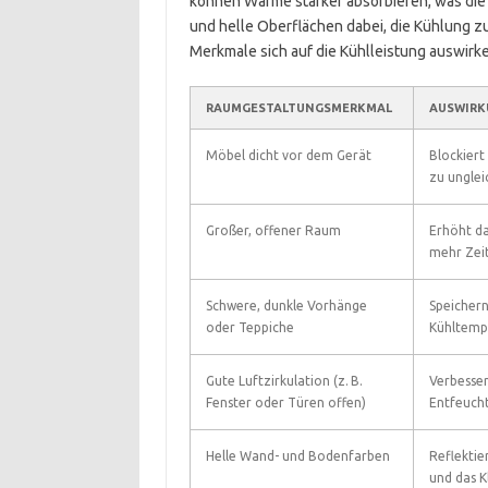
können Wärme stärker absorbieren, was di
und helle Oberflächen dabei, die Kühlung zu
Merkmale sich auf die Kühlleistung auswirke
RAUMGESTALTUNGSMERKMAL
AUSWIRK
Möbel dicht vor dem Gerät
Blockiert 
zu unglei
Großer, offener Raum
Erhöht da
mehr Zeit
Schwere, dunkle Vorhänge
Speichern
oder Teppiche
Kühltempe
Gute Luftzirkulation (z. B.
Verbesser
Fenster oder Türen offen)
Entfeucht
Helle Wand- und Bodenfarben
Reflektie
und das K