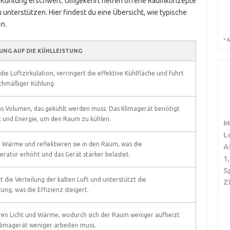
e Kühlung erschwert. Umgekehrt helfen offene Raumkonzepte
 unterstützen. Hier findest du eine Übersicht, wie typische
n.
*
A
UNG AUF DIE KÜHLLEISTUNG
die Luftzirkulation, verringert die effektive Kühlfläche und führt
chmäßiger Kühlung.
s Volumen, das gekühlt werden muss. Das Klimagerät benötigt
 und Energie, um den Raum zu kühlen.
M
L
 Wärme und reflektieren sie in den Raum, was die
A
ratur erhöht und das Gerät stärker belastet.
1
S
t die Verteilung der kalten Luft und unterstützt die
Z
ung, was die Effizienz steigert.
ren Licht und Wärme, wodurch sich der Raum weniger aufheizt
limagerät weniger arbeiten muss.