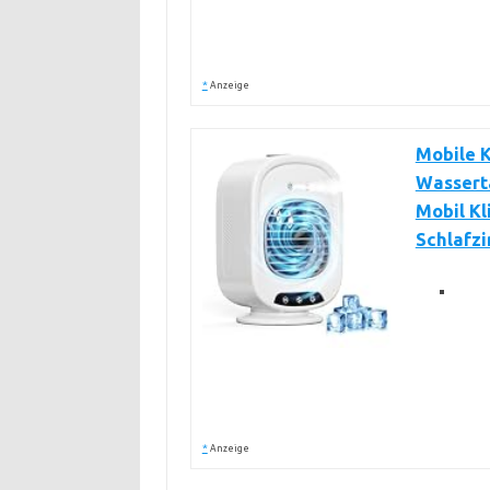
*
Anzeige
Mobile K
Wasserta
Mobil Kl
Schlafz
*
Anzeige