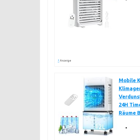
*
Anzeige
Mobile K
Klimager
Verdunst
24H Time
Räume B