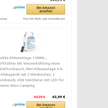
Bei Amazon
ansehen
Preis inkl. MwSt., zzgl. Versandkosten
nzeige
obile Klimaanlage 1100ML,
uftkühler mit Wasserkühlung ohne
bluftschlauch, Mini Klimaanlage 4 in
, Klimagerät mit 3 Windstufen, 2
prühmodi, USB Ventilator mit LED für
immer Büro Camping
69,99 €
65,99 €
Bei Amazon