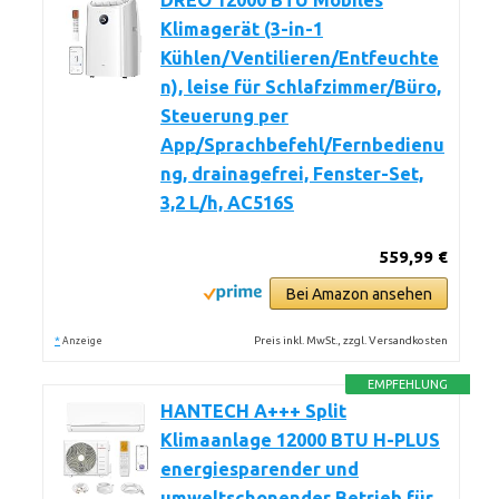
DREO 12000 BTU Mobiles
Klimagerät (3-in-1
Kühlen/Ventilieren/Entfeuchte
n), leise für Schlafzimmer/Büro,
Steuerung per
App/Sprachbefehl/Fernbedienu
ng, drainagefrei, Fenster-Set,
3,2 L/h, AC516S
559,99 €
Bei Amazon ansehen
*
Preis inkl. MwSt., zzgl. Versandkosten
Anzeige
EMPFEHLUNG
HANTECH A+++ Split
Klimaanlage 12000 BTU H-PLUS
energiesparender und
umweltschonender Betrieb für