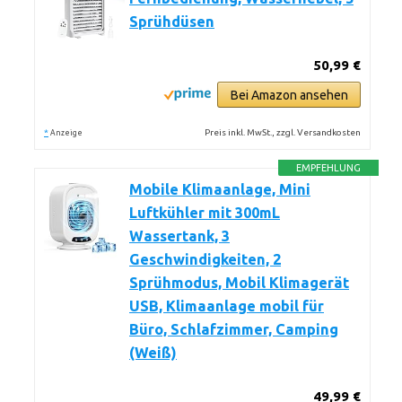
Sprühdüsen
50,99 €
Bei Amazon ansehen
*
Preis inkl. MwSt., zzgl. Versandkosten
Anzeige
EMPFEHLUNG
Mobile Klimaanlage, Mini
Luftkühler mit 300mL
Wassertank, 3
Geschwindigkeiten, 2
Sprühmodus, Mobil Klimagerät
USB, Klimaanlage mobil für
Büro, Schlafzimmer, Camping
(Weiß)
49,99 €