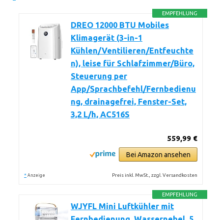
EMPFEHLUNG
DREO 12000 BTU Mobiles
Klimagerät (3-in-1
Kühlen/Ventilieren/Entfeuchte
n), leise für Schlafzimmer/Büro,
Steuerung per
App/Sprachbefehl/Fernbedienu
ng, drainagefrei, Fenster-Set,
3,2 L/h, AC516S
559,99 €
Bei Amazon ansehen
*
Preis inkl. MwSt., zzgl. Versandkosten
Anzeige
EMPFEHLUNG
WJYFL Mini Luftkühler mit
Fernbedienung, Wassernebel, 5