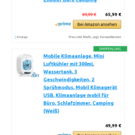
69,99 €
65,99 €
Bei Amazon ansehen
*
Preis inkl. MwSt., zzgl. Versandkosten
Anzeige
EMPFEHLUNG
Mobile Klimaanlage, Mini
Luftkühler mit 300mL
Wassertank, 3
Geschwindigkeiten, 2
Sprühmodus, Mobil Klimagerät
USB, Klimaanlage mobil für
Büro, Schlafzimmer, Camping
(Weiß)
49,99 €