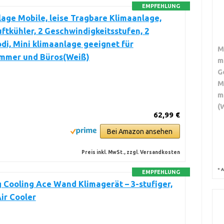
EMPFEHLUNG
age Mobile, leise Tragbare Klimaanlage,
ftkühler, 2 Geschwindigkeitsstufen, 2
i, Mini klimaanlage geeignet für
M
immer und Büros(Weiß)
m
G
M
m
(
62,99 €
Bei Amazon ansehen
Preis inkl. MwSt., zzgl. Versandkosten
*
A
EMPFEHLUNG
 Cooling Ace Wand Klimagerät – 3-stufiger,
ir Cooler