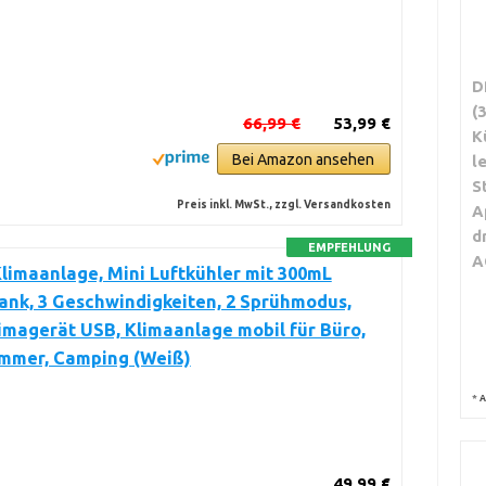
D
(
66,99 €
53,99 €
K
Bei Amazon ansehen
l
S
Preis inkl. MwSt., zzgl. Versandkosten
A
d
EMPFEHLUNG
A
limaanlage, Mini Luftkühler mit 300mL
nk, 3 Geschwindigkeiten, 2 Sprühmodus,
imagerät USB, Klimaanlage mobil für Büro,
immer, Camping (Weiß)
*
A
49,99 €