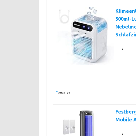
Klimaanl
500ml-Lu
Nebelmod
Schlafz
*
Anzeige
Festberg
Mobile A