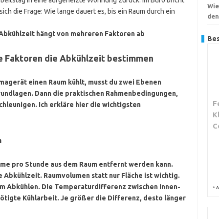
beitstag in eine aufgeheizte Wohnung zurück. Im Büro bricht
Wie
sich die Frage: Wie lange dauert es, bis ein Raum durch ein
den
Abkühlzeit hängt von mehreren Faktoren ab
Bes
he Faktoren die Abkühlzeit bestimmen
Klimagerät einen Raum kühlt, musst du zwei Ebenen
Grundlagen. Dann die praktischen Rahmenbedingungen,
F
leunigen. Ich erkläre hier die wichtigsten
K
C
n
ärme pro Stunde aus dem Raum entfernt werden kann.
e Abkühlzeit.
Raumvolumen
statt nur Fläche ist wichtig.
um Abkühlen. Die
Temperaturdifferenz
zwischen Innen-
*
A
igte Kühlarbeit. Je größer die Differenz, desto länger