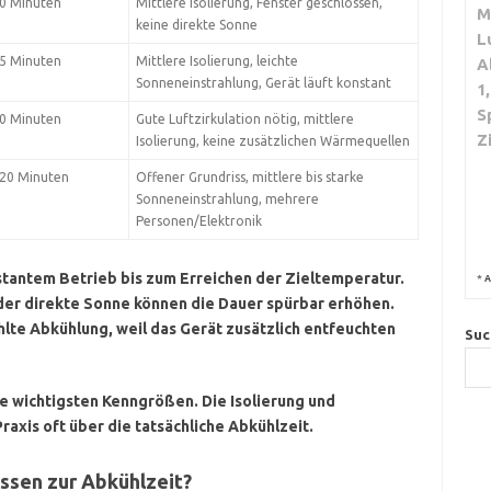
0 Minuten
Mittlere Isolierung, Fenster geschlossen,
M
keine direkte Sonne
L
5 Minuten
Mittlere Isolierung, leichte
A
Sonneneinstrahlung, Gerät läuft konstant
1
S
0 Minuten
Gute Luftzirkulation nötig, mittlere
Z
Isolierung, keine zusätzlichen Wärmequellen
20 Minuten
Offener Grundriss, mittlere bis starke
Sonneneinstrahlung, mehrere
Personen/Elektronik
nstantem Betrieb bis zum Erreichen der Zieltemperatur.
*
A
oder direkte Sonne können die Dauer spürbar erhöhen.
lte Abkühlung, weil das Gerät zusätzlich entfeuchten
Suc
 wichtigsten Kenngrößen. Die Isolierung und
axis oft über die tatsächliche Abkühlzeit.
ssen zur Abkühlzeit?