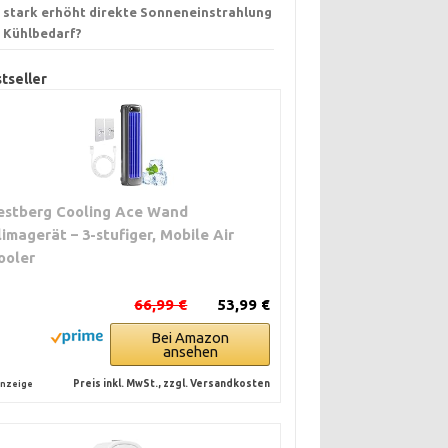
 stark erhöht direkte Sonneneinstrahlung
 Kühlbedarf?
tseller
estberg Cooling Ace Wand
limagerät – 3-stufiger, Mobile Air
ooler
66,99 €
53,99 €
Bei Amazon
ansehen
Preis inkl. MwSt., zzgl. Versandkosten
nzeige