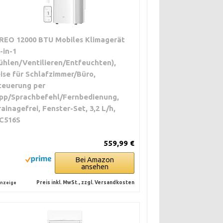
REO 12000 BTU Mobiles Klimagerät
3-in-1
ühlen/Ventilieren/Entfeuchten),
eise für Schlafzimmer/Büro,
teuerung per
pp/Sprachbefehl/Fernbedienung,
rainagefrei, Fenster-Set, 3,2 L/h,
C516S
559,99 €
Bei Amazon
ansehen
Preis inkl. MwSt., zzgl. Versandkosten
nzeige