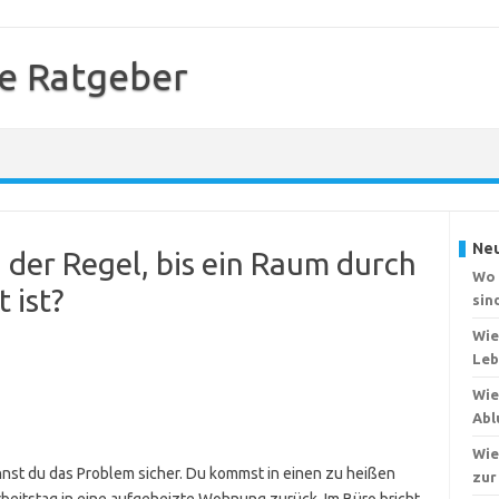
e Ratgeber
Neu
 der Regel, bis ein Raum durch
Wo 
 ist?
sin
Wie
Leb
Wie
Abl
Wie
nnst du das Problem sicher. Du kommst in einen zu heißen
zur