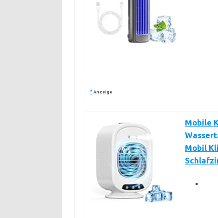
*
Anzeige
Mobile K
Wasserta
Mobil Kl
Schlafz