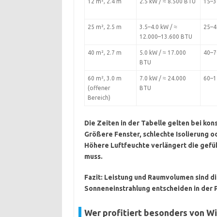
12 m², 2.4 m
2.5 kW / ≈ 8.500 BTU
15–3
25 m², 2.5 m
3.5–4.0 kW / ≈
25–4
12.000–13.600 BTU
40 m², 2.7 m
5.0 kW / ≈ 17.000
40–7
BTU
60 m², 3.0 m
7.0 kW / ≈ 24.000
60–1
(offener
BTU
Bereich)
Die Zeiten in der Tabelle gelten bei ko
Größere Fenster, schlechte Isolierung 
Höhere Luftfeuchte verlängert die gefüh
muss.
Fazit:
Leistung und Raumvolumen sind die
Sonneneinstrahlung entscheiden in der Pr
Wer profitiert besonders von Wi