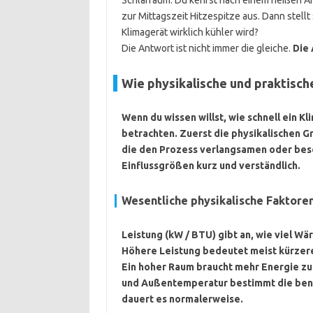
Schlafraum. Du kehrst nach einem heißen Ar
zur Mittagszeit Hitzespitze aus. Dann stellt 
Klimagerät wirklich kühler wird?
Die Antwort ist nicht immer die gleiche.
Die 
Wie physikalische und praktisc
Wenn du wissen willst, wie schnell ein 
betrachten. Zuerst die physikalischen 
die den Prozess verlangsamen oder besch
Einflussgrößen kurz und verständlich.
Wesentliche physikalische Faktore
Leistung (kW / BTU)
gibt an, wie viel W
Höhere Leistung bedeutet meist kürzer
Ein hoher Raum braucht mehr Energie z
und Außentemperatur bestimmt die benöt
dauert es normalerweise.