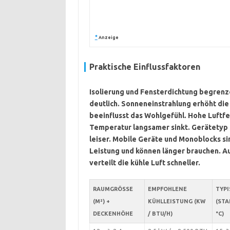
*
Anzeige
Praktische Einflussfaktoren
Isolierung
und Fensterdichtung begrenze
deutlich.
Sonneneinstrahlung
erhöht die
beeinflusst das Wohlgefühl. Hohe Luftfe
Temperatur langsamer sinkt.
Gerätetyp
leiser. Mobile Geräte und Monoblocks sin
Leistung und können länger brauchen. Auc
verteilt die kühle Luft schneller.
RAUMGRÖSSE (
EMPFOHLENE
TYPI
M²) + D
KÜHLLEISTUNG (KW
(STA
ECKENHÖHE
/ BTU/H)
°C)