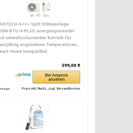
ANTECH A+++ Split Klimaanlage
2000 BTU H-PLUS energiesparender
nd umweltschonender Betrieb für
anzjährig angenehme Temperaturen,
mart Home kompatibel
599,00 €
Bei Amazon
ansehen
Preis inkl. MwSt., zzgl. Versandkosten
nzeige