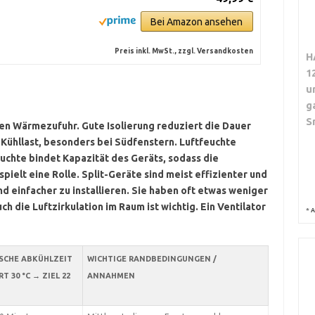
Bei Amazon ansehen
Preis inkl. MwSt., zzgl. Versandkosten
H
1
u
g
S
n Wärmezufuhr. Gute Isolierung reduziert die Dauer
 Kühllast, besonders bei Südfenstern.
Luftfeuchte
uchte bindet Kapazität des Geräts, sodass die
spielt eine Rolle. Split-Geräte sind meist effizienter und
d einfacher zu installieren. Sie haben oft etwas weniger
h die Luftzirkulation im Raum ist wichtig. Ein Ventilator
*
A
SCHE ABKÜHLZEIT
WICHTIGE RANDBEDINGUNGEN /
RT 30 °C → ZIEL 22
ANNAHMEN