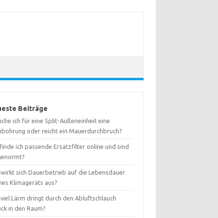
este Beiträge
che ich für eine Split-Außeneinheit eine
nbohrung oder reicht ein Mauerdurchbruch?
inde ich passende Ersatzfilter online und sind
 genormt?
 wirkt sich Dauerbetrieb auf die Lebensdauer
nes Klimageräts aus?
viel Lärm dringt durch den Abluftschlauch
ück in den Raum?