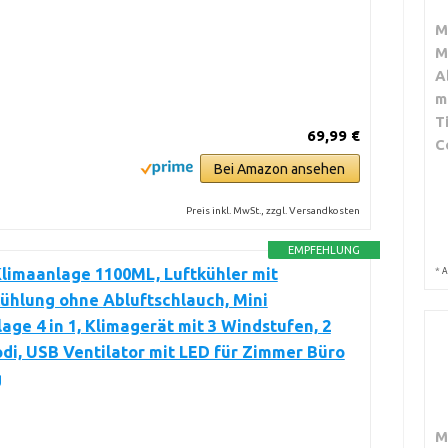
M
M
A
m
T
69,99 €
C
Bei Amazon ansehen
Preis inkl. MwSt., zzgl. Versandkosten
EMPFEHLUNG
limaanlage 1100ML, Luftkühler mit
*
A
ühlung ohne Abluftschlauch, Mini
age 4 in 1, Klimagerät mit 3 Windstufen, 2
i, USB Ventilator mit LED für Zimmer Büro
g
M