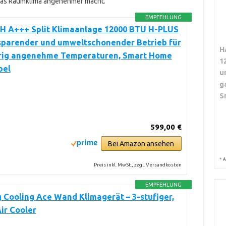
s das Raumklima angenehmer macht.
EMPFEHLUNG
 A+++ Split Klimaanlage 12000 BTU H-PLUS
sparender und umweltschonender Betrieb für
H
rig angenehme Temperaturen, Smart Home
1
bel
u
g
S
599,00 €
Bei Amazon ansehen
*
A
Preis inkl. MwSt., zzgl. Versandkosten
EMPFEHLUNG
 Cooling Ace Wand Klimagerät – 3-stufiger,
ir Cooler