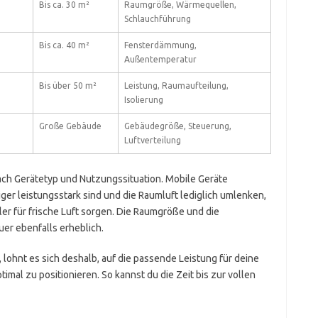
Bis ca. 30 m²
Raumgröße, Wärmequellen,
Schlauchführung
Bis ca. 40 m²
Fensterdämmung,
Außentemperatur
Bis über 50 m²
Leistung, Raumaufteilung,
Isolierung
Große Gebäude
Gebäudegröße, Steuerung,
Luftverteilung
 nach Gerätetyp und Nutzungssituation. Mobile Geräte
iger leistungsstark sind und die Raumluft lediglich umlenken,
er für frische Luft sorgen. Die Raumgröße und die
r ebenfalls erheblich.
lohnt es sich deshalb, auf die passende Leistung für deine
mal zu positionieren. So kannst du die Zeit bis zur vollen