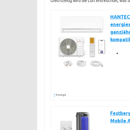
Gleichzeitig wird die Luft entfeuchtet, wa
HANTECH
energie
ganzjäh
kompati
*
Anzeige
Festberg
Mobile A