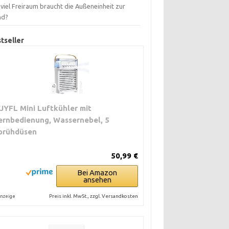
viel Freiraum braucht die Außeneinheit zur
nd?
tseller
JYFL Mini Luftkühler mit
ernbedienung, Wassernebel, 5
prühdüsen
50,99 €
Bei Amazon
ansehen
Preis inkl. MwSt., zzgl. Versandkosten
nzeige