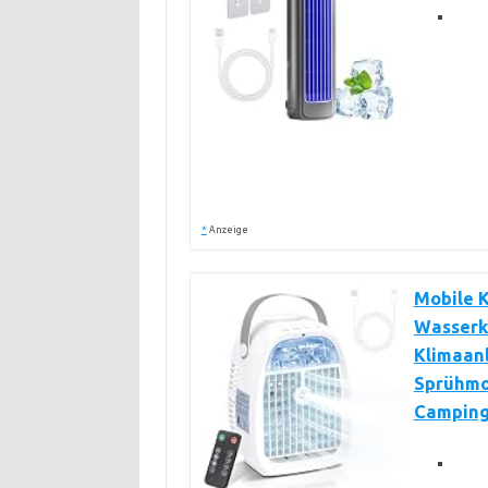
*
Anzeige
Mobile K
Wasserk
Klimaanl
Sprühmod
Campin