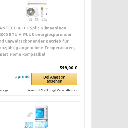
ANTECH A+++ Split Klimaanlage
2000 BTU H-PLUS energiesparender
nd umweltschonender Betrieb für
anzjährig angenehme Temperaturen,
mart Home kompatibel
599,00 €
Bei Amazon
ansehen
Preis inkl. MwSt., zzgl. Versandkosten
nzeige