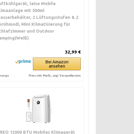
uftkühlgerät, leise Mobile
limaanlage mit 500ml
asserbehälter, 2 Lüftungsstufen & 2
prühmodi, Mini Klimatisierung für
chlafzimmer und Outdoor
amping(Weiß)
32,99 €
Bei Amazon
ansehen
Preis inkl. MwSt., zzgl. Versandkosten
nzeige
REO 12000 BTU Mobiles Klimagerät