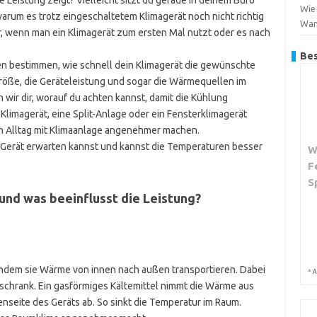
le Leistung zeigt? Vielleicht sitzt du gerade in deinem Büro
Wie 
arum es trotz eingeschaltetem Klimagerät noch nicht richtig
Wa
or, wenn man ein Klimagerät zum ersten Mal nutzt oder es nach
Bes
ren bestimmen, wie schnell dein Klimagerät die gewünschte
größe, die Geräteleistung und sogar die Wärmequellen im
wir dir, worauf du achten kannst, damit die Kühlung
Klimagerät, eine Split-Anlage oder ein Fensterklimagerät
nen Alltag mit Klimaanlage angenehmer machen.
 Gerät erwarten kannst und kannst die Temperaturen besser
W
F
S
 und was beeinflusst die Leistung?
 indem sie Wärme von innen nach außen transportieren. Dabei
*
A
lschrank. Ein gasförmiges Kältemittel nimmt die Wärme aus
enseite des Geräts ab. So sinkt die Temperatur im Raum.