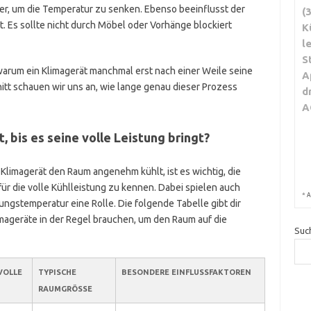
ger, um die Temperatur zu senken. Ebenso beeinflusst der
(
et. Es sollte nicht durch Möbel oder Vorhänge blockiert
K
l
S
warum ein Klimagerät manchmal erst nach einer Weile seine
A
nitt schauen wir uns an, wie lange genau dieser Prozess
d
A
, bis es seine volle Leistung bringt?
Klimagerät den Raum angenehm kühlt, ist es wichtig, die
ür die volle Kühlleistung zu kennen. Dabei spielen auch
*
A
gstemperatur eine Rolle. Die folgende Tabelle gibt dir
imageräte in der Regel brauchen, um den Raum auf die
Suc
VOLLE
TYPISCHE
BESONDERE EINFLUSSFAKTOREN
RAUMGRÖSSE