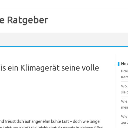
e Ratgeber
Neu
is ein Klimagerät seine volle
Brau
Ker
Wo f
sie
Wie
mei
Wie 
nd freust dich auf angenehm kühle Luft – doch wie lange
zur