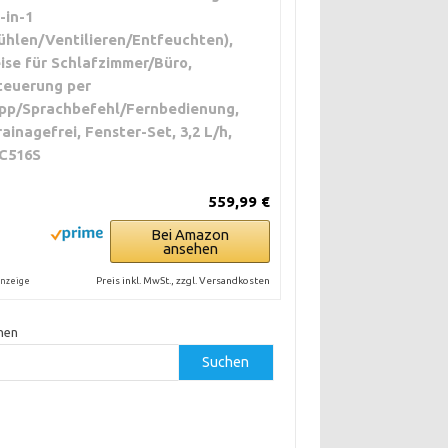
3-in-1
ühlen/Ventilieren/Entfeuchten),
eise für Schlafzimmer/Büro,
teuerung per
pp/Sprachbefehl/Fernbedienung,
rainagefrei, Fenster-Set, 3,2 L/h,
C516S
559,99 €
Bei Amazon
ansehen
Preis inkl. MwSt., zzgl. Versandkosten
nzeige
hen
Suchen