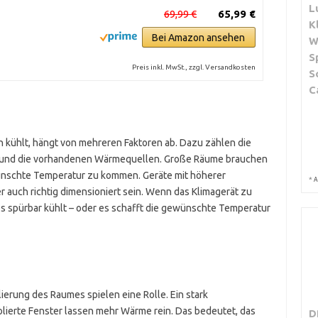
L
69,99 €
65,99 €
K
Bei Amazon ansehen
W
S
Preis inkl. MwSt., zzgl. Versandkosten
S
C
h kühlt, hängt von mehreren Faktoren ab. Dazu zählen die
s und die vorhandenen Wärmequellen. Große Räume brauchen
wünschte Temperatur zu kommen. Geräte mit höherer
*
A
r auch richtig dimensioniert sein. Wenn das Klimagerät zu
s es spürbar kühlt – oder es schafft die gewünschte Temperatur
erung des Raumes spielen eine Rolle. Ein stark
lierte Fenster lassen mehr Wärme rein. Das bedeutet, das
D