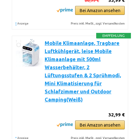
66,99 €
53,99 €
Bei Amazon ansehen
*
Preis inkl. MwSt., zzgl. Versandkosten
Anzeige
EMPFEHLUNG
Mobile Klimaanlage, Tragbare
Luftkühlgerät, leise Mobile
Klimaanlage mit 500ml
Wasserbehälter, 2
Lüftungsstufen & 2 Sprühmodi,
Mini Klimatisierung für
Schlafzimmer und Outdoor
Camping(Weiß)
32,99 €
Bei Amazon ansehen
*
Preis inkl. MwSt., zzgl. Versandkosten
Anzeige