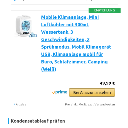
EMPFEHLUNG
Mobile Klimaanlage, Mini
Luftkühler mit 300mL
Wassertank, 3
Geschwindigkeiten, 2
Sprühmodus, Mobil Klimagerät
USB, Klimaanlage mobil für
Büro, Schlafzimmer, Camping
(Weiß)
49,99 €
Bei Amazon ansehen
*
Preis inkl. MwSt., zzgl. Versandkosten
Anzeige
Kondensatablauf prüfen