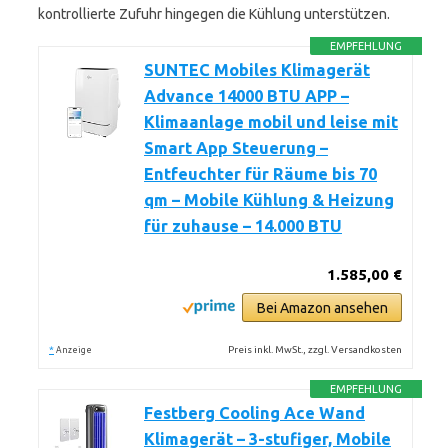
kontrollierte Zufuhr hingegen die Kühlung unterstützen.
EMPFEHLUNG
SUNTEC Mobiles Klimagerät
Advance 14000 BTU APP –
Klimaanlage mobil und leise mit
Smart App Steuerung –
Entfeuchter für Räume bis 70
qm – Mobile Kühlung & Heizung
für zuhause – 14.000 BTU
1.585,00 €
Bei Amazon ansehen
*
Preis inkl. MwSt., zzgl. Versandkosten
Anzeige
EMPFEHLUNG
Festberg Cooling Ace Wand
Klimagerät – 3-stufiger, Mobile