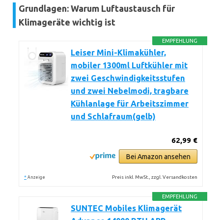
Grundlagen: Warum Luftaustausch für
Klimageräte wichtig ist
EMPFEHLUNG
Leiser Mini-Klimakühler,
mobiler 1300ml Luftkühler mit
zwei Geschwindigkeitsstufen
und zwei Nebelmodi, tragbare
Kühlanlage für Arbeitszimmer
und Schlafraum(gelb)
62,99 €
Bei Amazon ansehen
*
Preis inkl. MwSt., zzgl. Versandkosten
Anzeige
EMPFEHLUNG
SUNTEC Mobiles Klimagerät