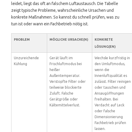
leidet, liegt das oft an falschem Luftaustausch. Die Tabelle
zeigt typische Probleme, wahrscheinliche Ursachen und
konkrete Maßnahmen. So kannst du schnell prüfen, was zu
tun ist oder wann ein Fachbetrieb nötig ist.
PROBLEM
MÖGLICHE URSACHE(N)
KONKRETE
LÖSUNG(EN)
Unzureichende
Gerät läuft im
Wechsle kurzfristig in
Kühlung
Frischluftmodus bei
den Umluftmodus,
heißer
wenn die
Außentemperatur.
Innenluftqualität es
Verstopfte Filter oder
zulässt. Filter reinigen
teilweise blockierte
oder tauschen und
Zuluft. Falsche
Ansaugöffnungen
Gerätgröße oder
freihalten. Bei
Kältemittelverlust.
Verdacht auf Leck
oder falsche
Dimensionierung
Fachbetrieb prüfen
lassen.