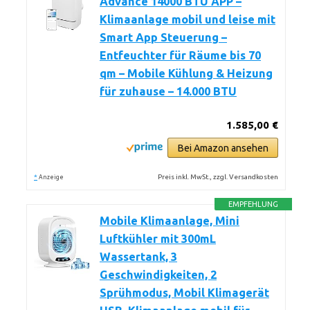
Advance 14000 BTU APP –
Klimaanlage mobil und leise mit
Smart App Steuerung –
Entfeuchter für Räume bis 70
qm – Mobile Kühlung & Heizung
für zuhause – 14.000 BTU
1.585,00 €
Bei Amazon ansehen
*
Preis inkl. MwSt., zzgl. Versandkosten
Anzeige
EMPFEHLUNG
Mobile Klimaanlage, Mini
Luftkühler mit 300mL
Wassertank, 3
Geschwindigkeiten, 2
Sprühmodus, Mobil Klimagerät