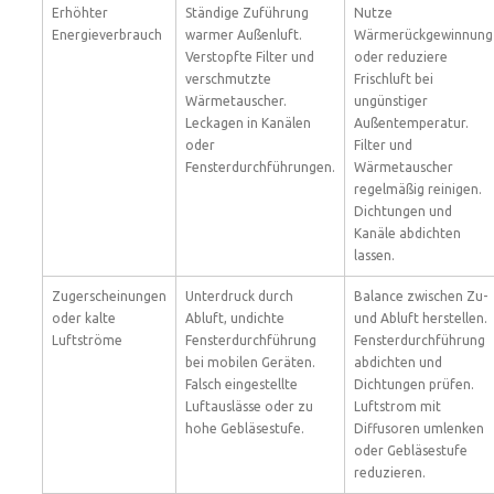
Erhöhter
Ständige Zuführung
Nutze
Energieverbrauch
warmer Außenluft.
Wärmerückgewinnung
Verstopfte Filter und
oder reduziere
verschmutzte
Frischluft bei
Wärmetauscher.
ungünstiger
Leckagen in Kanälen
Außentemperatur.
oder
Filter und
Fensterdurchführungen.
Wärmetauscher
regelmäßig reinigen.
Dichtungen und
Kanäle abdichten
lassen.
Zugerscheinungen
Unterdruck durch
Balance zwischen Zu-
oder kalte
Abluft, undichte
und Abluft herstellen.
Luftströme
Fensterdurchführung
Fensterdurchführung
bei mobilen Geräten.
abdichten und
Falsch eingestellte
Dichtungen prüfen.
Luftauslässe oder zu
Luftstrom mit
hohe Gebläsestufe.
Diffusoren umlenken
oder Gebläsestufe
reduzieren.