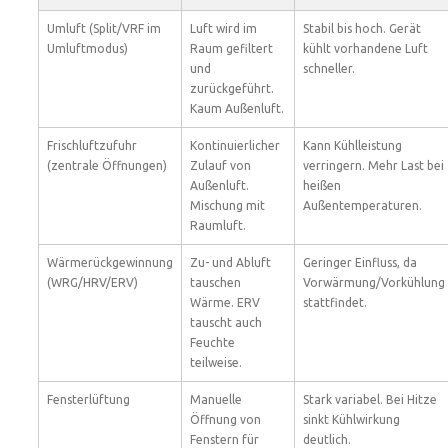
Umluft (Split/VRF im
Luft wird im
Stabil bis hoch. Gerät
Umluftmodus)
Raum gefiltert
kühlt vorhandene Luft
und
schneller.
zurückgeführt.
Kaum Außenluft.
Frischluftzufuhr
Kontinuierlicher
Kann Kühlleistung
(zentrale Öffnungen)
Zulauf von
verringern. Mehr Last bei
Außenluft.
heißen
Mischung mit
Außentemperaturen.
Raumluft.
Wärmerückgewinnung
Zu- und Abluft
Geringer Einfluss, da
(WRG/HRV/ERV)
tauschen
Vorwärmung/Vorkühlung
Wärme. ERV
stattfindet.
tauscht auch
Feuchte
teilweise.
Fensterlüftung
Manuelle
Stark variabel. Bei Hitze
Öffnung von
sinkt Kühlwirkung
Fenstern für
deutlich.