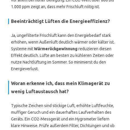
vor allem bei hoher Belegung. Ein CO2-Wert über 800 bis
1.000 ppm zeigt an, dass mehr Frischluft nötig ist.
Beeinträchtigt Lüften die Energieeffizienz?
Ja, ungefilterte Frischluft kann den Energiebedarf stark
erhöhen, wenn Außenluft deutlich wärmer oder kälter ist.
Systeme mit
Wärmerückgewinnung
reduzieren diesen
Effekt deutlich. Lüfte am besten zu kühleren Zeiten oder
nutze Nachtlüftung im Sommer. So minimierst du den
Energieverlust.
Woran erkenne ich, dass mein Klimagerät zu
wenig Luftaustausch hat?
Typische Zeichen sind stickige Luft, erhöhte Luftfeuchte,
muffiger Geruch und ein dauerhaftes Laufverhalten des
Geräts. Ein CO2-Messgerät und ein Hygrometer liefern
klare Hinweise. Prüfe außerdem Filter, Dichtungen und ob