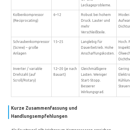
Leckageprobleme.
Kolbenkompressor
6–12
Robust bei hohem
Modera
(Reciprocating)
Druck. Lauter und
Aufwan
mehr
Dichtu
Verschleißteile.
Schraubenkompressor
15–25
Langlebig für
Hoch. 
(Screw) – große
Dauerbetrieb. Hohe
Inspek
Anlagen
Anschaffungskosten.
Ölwech
Dichth
Inverter / variable
12–20 (je nach
Gleichmäßigere
Gering
Drehzahl (auf
Bauart)
Lasten. Weniger
Elektr
Scroll/Rotary)
Start-Stopp.
Kühlun
Besserer
Steuer
Wirkungsgrad.
Kurze Zusammenfassung und
Handlungsempfehlungen