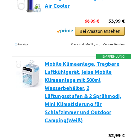
Air Cooler
66,99 €
53,99 €
Bei Amazon ansehen
*
Preis inkl. MwSt., zzgl. Versandkosten
Anzeige
EMPFEHLUNG
Mobile Klimaanlage, Tragbare
Luftkühlgerät, leise Mobile
Klimaanlage mit 500ml
Wasserbehälter, 2
Lüftungsstufen & 2 Sprühmodi,
Mini Klimatisierung für
Schlafzimmer und Outdoor
Camping(Weiß)
32,99 €