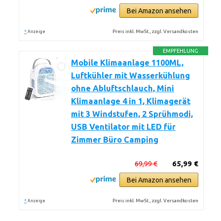
Bei Amazon ansehen
*
Preis inkl. MwSt., zzgl. Versandkosten
Anzeige
EMPFEHLUNG
Mobile Klimaanlage 1100ML,
Luftkühler mit Wasserkühlung
ohne Abluftschlauch, Mini
Klimaanlage 4 in 1, Klimagerät
mit 3 Windstufen, 2 Sprühmodi,
USB Ventilator mit LED für
Zimmer Büro Camping
69,99 €
65,99 €
Bei Amazon ansehen
*
Preis inkl. MwSt., zzgl. Versandkosten
Anzeige