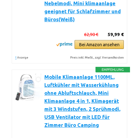
Nebelmodi, Mini klimaanlage
geeignet für Schlafzimmer und
Büros(Weiß)
62,90 €
59,99 €
Bei Amazon ansehen
*
Preis inkl. MwSt., zzgl. Versandkosten
Anzeige
EMPFEHLUNG
Mobile Klimaanlage 1100ML,
Luftkühler mit Wasserkühlung
ohne Abluftschlauch, Mini
Klimaanlage 4 in 1, Klimagerät
mit 3 Windstufen, 2 Sprühmodi,
USB Ventilator mit LED für
Zimmer Büro Camping