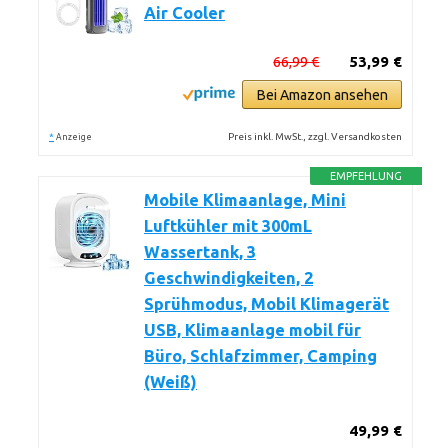
Air Cooler
66,99 €
53,99 €
Bei Amazon ansehen
*
Preis inkl. MwSt., zzgl. Versandkosten
Anzeige
EMPFEHLUNG
Mobile Klimaanlage, Mini
Luftkühler mit 300mL
Wassertank, 3
Geschwindigkeiten, 2
Sprühmodus, Mobil Klimagerät
USB, Klimaanlage mobil für
Büro, Schlafzimmer, Camping
(Weiß)
49,99 €