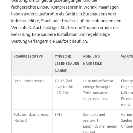
Wartung, die Umgebungsbedingungen und der
fachgerechte Einbau. Kompressoren in Wohnklimaanlagen
haben andere Laufprofile als Geräte in Bürohäusern oder
Industrie. Hitze, Staub oder feuchte Luft beschleunigen den
Verschleiß. Auch häufiges Starten und Stoppen erhöht die
Belastung. Eine saubere Installation und regelmäßige
Wartung verlängern die Laufzeit deutlich.
KOMPRESSORTYP
TYPISCHE
VOR- UND
WART
LEBENSDAUER
NACHTEILE
(JAHRE)
Scroll-Kompressor
10–15 (bei
Leise und effizient.
Eher ge
Inverter bis
Wenige bewegte
Regelm
~15–20)
Teile. Austausch
Kältemi
kann teuer sein.
Filter
meist.
Rotationskompressor
8–12
Kompakt und
Gering
(Rotary)
preiswert.
Sauber
Empfindlicher gegen
Umgebu
Öl- und