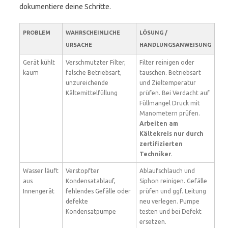
dokumentiere deine Schritte.
PROBLEM
WAHRSCHEINLICHE
LÖSUNG /
URSACHE
HANDLUNGSANWEISUNG
Gerät kühlt
Verschmutzter Filter,
Filter reinigen oder
kaum
falsche Betriebsart,
tauschen. Betriebsart
unzureichende
und Zieltemperatur
Kältemittelfüllung
prüfen. Bei Verdacht auf
Füllmangel Druck mit
Manometern prüfen.
Arbeiten am
Kältekreis nur durch
zertifizierten
Techniker
.
Wasser läuft
Verstopfter
Ablaufschlauch und
aus
Kondensatablauf,
Siphon reinigen. Gefälle
Innengerät
fehlendes Gefälle oder
prüfen und ggf. Leitung
defekte
neu verlegen. Pumpe
Kondensatpumpe
testen und bei Defekt
ersetzen.