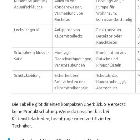
Kondensatpumpe /
Ableiten von
Leistungsfähige
S
Ablaufschläuche
Kondenswasser,
Pumpe für
b
Vermeidung von
Wohnraum,
Rückstau
korrosionsbeständig
Lecksuchgerät
Aufspüren von
Elektronischer
S
Kältemittellecks
Detektor oder
S
Rauchtester
L
Schraubenschlüssel-
Montage,
Kombination aus
E
Satz
Flanschverbindungen,
Ratsche und
w
Verschraubungen
Ringschlüsseln
Schutzkleidung
Sicherheit bei
Schutzbrille,
M
Bohrarbeiten und
Handschuhe, ggf.
u
Kältemittelkontakt
Atemschutz
Die Tabelle gibt dir einen kompakten Überblick. Sie ersetzt
keine Produktschulung. Wenn du unsicher bist bei
Kältemittelarbeiten, beauftrage einen zertifizierten
Techniker.