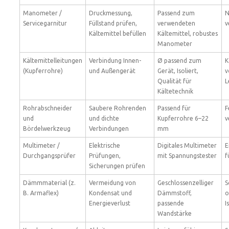
Manometer /
Druckmessung,
Passend zum
N
Servicegarnitur
Füllstand prüfen,
verwendeten
v
Kältemittel befüllen
Kältemittel, robustes
Manometer
Kältemittelleitungen
Verbindung Innen-
Ø passend zum
K
(Kupferrohre)
und Außengerät
Gerät, Isoliert,
v
Qualität für
L
Kältetechnik
Rohrabschneider
Saubere Rohrenden
Passend für
F
und
und dichte
Kupferrohre 6–22
v
Bördelwerkzeug
Verbindungen
mm
Multimeter /
Elektrische
Digitales Multimeter
E
Durchgangsprüfer
Prüfungen,
mit Spannungstester
f
Sicherungen prüfen
Dämmmaterial (z.
Vermeidung von
Geschlossenzelliger
S
B. Armaflex)
Kondensat und
Dämmstoff,
o
Energieverlust
passende
I
Wandstärke