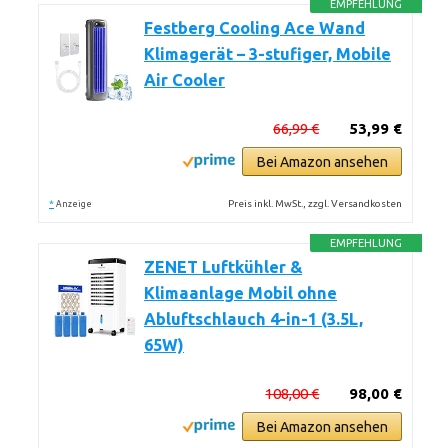
EMPFEHLUNG
Festberg Cooling Ace Wand
Klimagerät – 3-stufiger, Mobile
Air Cooler
66,99 €
53,99 €
Bei Amazon ansehen
*
Preis inkl. MwSt., zzgl. Versandkosten
Anzeige
EMPFEHLUNG
ZENET Luftkühler &
Klimaanlage Mobil ohne
Abluftschlauch 4-in-1 (3.5L,
65W)
108,00 €
98,00 €
Bei Amazon ansehen