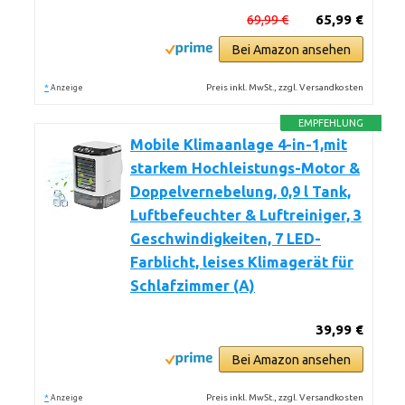
69,99 €
65,99 €
Bei Amazon ansehen
*
Preis inkl. MwSt., zzgl. Versandkosten
Anzeige
EMPFEHLUNG
Mobile Klimaanlage 4-in-1,mit
starkem Hochleistungs-Motor &
Doppelvernebelung, 0,9 l Tank,
Luftbefeuchter & Luftreiniger, 3
Geschwindigkeiten, 7 LED-
Farblicht, leises Klimagerät für
Schlafzimmer (A)
39,99 €
Bei Amazon ansehen
*
Preis inkl. MwSt., zzgl. Versandkosten
Anzeige