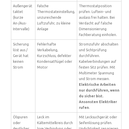
Außengerät
Falsche
Thermostatposition
taktet
Thermostateinstellung,
prüfen. Luftein- und
(kurze
unzureichende
auslass frei halten. Bei
An-/Aus-
Luftzufuhr, zu kleine
Verdacht auf falsche
Intervalle)
Anlage
Dimensionierung
Fachberatung einholen.
Sicherung
Fehlerhafte
Stromzufuhr abschalten
löst aus /
Verkabelung,
und Sichtprüfung
Gerät hat
Kurzschluss, defekter
durchführen.
keinen
Kondensatflügel oder
Kabelverbindungen auf
Strom
Motor
festen Sitz prüfen. Mit
Multimeter Spannung
und Strom messen.
Elektrische Arbeiten
nur durchführen, wenn
du sicher bist.
Ansonsten Elektriker
rufen
.
Ölspuren
Leck im
Mit Lecksuchgerät oder
oder
Kältemittelkreis durch
Seifenlösung prüfen.
deutlicher
lose Verbindung oder
Undichtigkeit reparieren