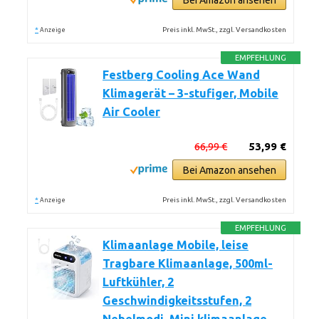
Bei Amazon ansehen
*
Preis inkl. MwSt., zzgl. Versandkosten
Anzeige
EMPFEHLUNG
Festberg Cooling Ace Wand
Klimagerät – 3-stufiger, Mobile
Air Cooler
66,99 €
53,99 €
Bei Amazon ansehen
*
Preis inkl. MwSt., zzgl. Versandkosten
Anzeige
EMPFEHLUNG
Klimaanlage Mobile, leise
Tragbare Klimaanlage, 500ml-
Luftkühler, 2
Geschwindigkeitsstufen, 2