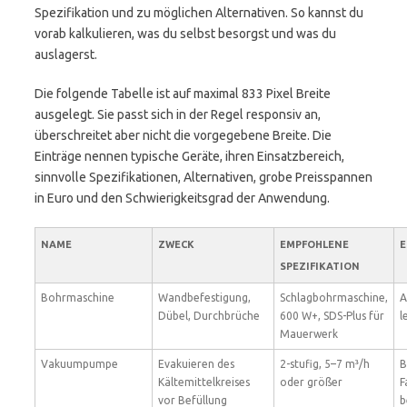
Spezifikation und zu möglichen Alternativen. So kannst du
vorab kalkulieren, was du selbst besorgst und was du
auslagerst.
Die folgende Tabelle ist auf maximal 833 Pixel Breite
ausgelegt. Sie passt sich in der Regel responsiv an,
überschreitet aber nicht die vorgegebene Breite. Die
Einträge nennen typische Geräte, ihren Einsatzbereich,
sinnvolle Spezifikationen, Alternativen, grobe Preisspannen
in Euro und den Schwierigkeitsgrad der Anwendung.
NAME
ZWECK
EMPFOHLENE
E
SPEZIFIKATION
Bohrmaschine
Wandbefestigung,
Schlagbohrmaschine,
A
Dübel, Durchbrüche
600 W+, SDS-Plus für
l
Mauerwerk
Vakuumpumpe
Evakuieren des
2-stufig, 5–7 m³/h
B
Kältemittelkreises
oder größer
F
vor Befüllung
b