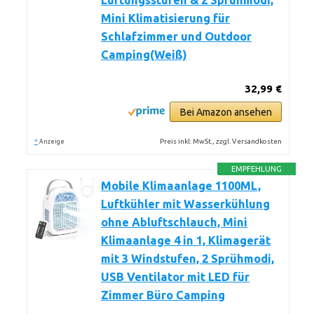
Lüftungsstufen & 2 Sprühmodi,
Mini Klimatisierung für
Schlafzimmer und Outdoor
Camping(Weiß)
32,99 €
Bei Amazon ansehen
*
Preis inkl. MwSt., zzgl. Versandkosten
Anzeige
EMPFEHLUNG
Mobile Klimaanlage 1100ML,
Luftkühler mit Wasserkühlung
ohne Abluftschlauch, Mini
Klimaanlage 4 in 1, Klimagerät
mit 3 Windstufen, 2 Sprühmodi,
USB Ventilator mit LED für
Zimmer Büro Camping