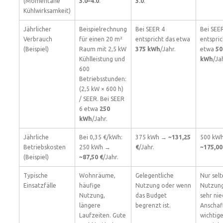
(Momentane
3.0–4.0
.
3.0
.
Kühlwirksamkeit)
Jährlicher
Beispielrechnung
Bei SEER 4
Bei SEE
Verbrauch
für einen 20 m²
entspricht das etwa
entspric
(Beispiel)
Raum mit 2,5 kW
375 kWh
/Jahr.
etwa
50
Kühlleistung und
kWh
/Ja
600
Betriebsstunden:
(2,5 kW × 600 h)
/ SEER. Bei SEER
6 etwa
250
kWh
/Jahr.
Jährliche
Bei 0,35 €/kWh:
375 kWh →
~131,25
500 kW
Betriebskosten
250 kWh →
€
/Jahr.
~175,00
(Beispiel)
~87,50 €
/Jahr.
Typische
Wohnräume,
Gelegentliche
Nur sel
Einsatzfälle
häufige
Nutzung oder wenn
Nutzun
Nutzung,
das Budget
sehr nie
längere
begrenzt ist.
Anschaf
Laufzeiten. Gute
wichtige