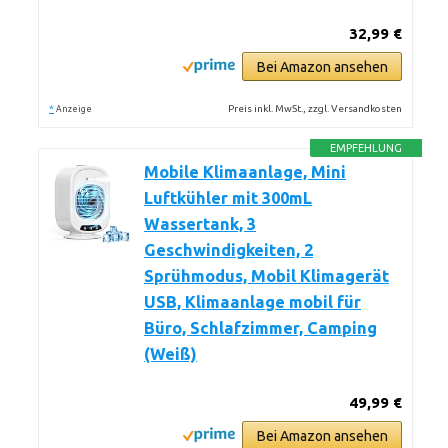
32,99 €
Bei Amazon ansehen
*
Preis inkl. MwSt., zzgl. Versandkosten
Anzeige
EMPFEHLUNG
Mobile Klimaanlage, Mini
Luftkühler mit 300mL
Wassertank, 3
Geschwindigkeiten, 2
Sprühmodus, Mobil Klimagerät
USB, Klimaanlage mobil für
Büro, Schlafzimmer, Camping
(Weiß)
49,99 €
Bei Amazon ansehen