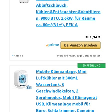
Abluftschlauch,
Kühlen&Entfeuchten&Ventiliere
n, 9000 BTU, 2.6kW, für Räume
ca. 80m³(31㎡), EEK A
301,94 €
Bei Amazon ansehen
*
Preis inkl. MwSt., zzgl. Versandkosten
Anzeige
EMPFEHLUNG
Mobile Klimaanlage, Mini
Luftkühler mit 300mL
Wassertank, 3
Geschwindigkeiten, 2
Sprühmodus, Mobil Klimagerät
USB, Klimaanlage mobil für
Büro, Schlafzimmer, Camping