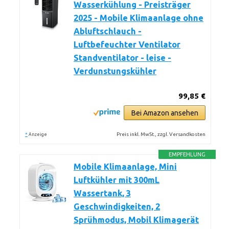
Wasserkühlung - Preisträger
2025 - Mobile Klimaanlage ohne
Abluftschlauch -
Luftbefeuchter Ventilator
Standventilator - leise -
Verdunstungskühler
99,85 €
Bei Amazon ansehen
*
Preis inkl. MwSt., zzgl. Versandkosten
Anzeige
EMPFEHLUNG
Mobile Klimaanlage, Mini
Luftkühler mit 300mL
Wassertank, 3
Geschwindigkeiten, 2
Sprühmodus, Mobil Klimagerät