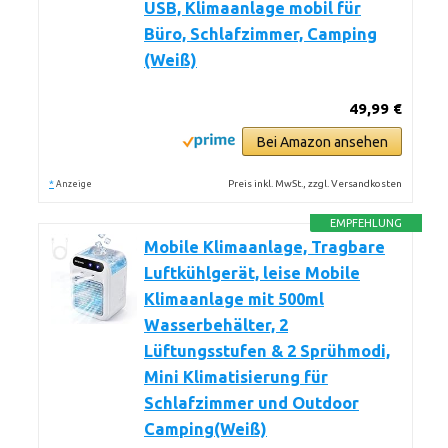
USB, Klimaanlage mobil für
Büro, Schlafzimmer, Camping
(Weiß)
49,99 €
Bei Amazon ansehen
*
Preis inkl. MwSt., zzgl. Versandkosten
Anzeige
EMPFEHLUNG
Mobile Klimaanlage, Tragbare
Luftkühlgerät, leise Mobile
Klimaanlage mit 500ml
Wasserbehälter, 2
Lüftungsstufen & 2 Sprühmodi,
Mini Klimatisierung für
Schlafzimmer und Outdoor
Camping(Weiß)