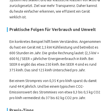
System neu skaliert und auf klassische Klassen von
A
bis
G
zurückgesetzt. Ziel war mehr Transparenz. Daher kannst
du heute einfacher erkennen, wie effizient ein Gerät
wirklich ist.
Praktische Folgen für Verbrauch und Umwelt
Ein konkretes Beispiel hilft beim Verständnis. Angenommen
du hast ein Gerät mit 2,5 kW Kühlleistung und betreibst es
600 Stunden im Jahr. Die grobe Rechnung lautet: (2,5 kW ×
600 h) / SEER = jährlicher Energieverbrauch in kWh. Bei
SEER 6 ergibt das etwa 250 kWh. Bei SEER 4 sind es rund
375 kWh. Das sind 125 kWh Unterschied pro Jahr.
Bei einem Strompreis von 0,35 € pro kWh sparst du damit
rund 44 € jährlich. Und bei einem typischen CO2-
Emissionswert des Strommixes von etwa 0,3 bis 0,5 kg CO2
pro kWh vermeidest du 37 bis 62 kg CO2 pro Jahr.
Praxis-Tipps