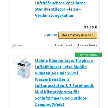
Luftbefeuchter Ventilator
Standventilator - leise -
Verdunstungskühler
99,85 €
Bei Amazon ansehen
*
Preis inkl. MwSt., zzgl. Versandkosten
Anzeige
EMPFEHLUNG
Mobile Klimaanlage, Tragbare
Luftkühlgerät, leise Mobile
Klimaanlage mit 500ml
Wasserbehälter, 2
Lüftungsstufen & 2 Sprühmodi,
Mini Klimatisierung für
Schlafzimmer und Outdoor
Camping(Weiß)