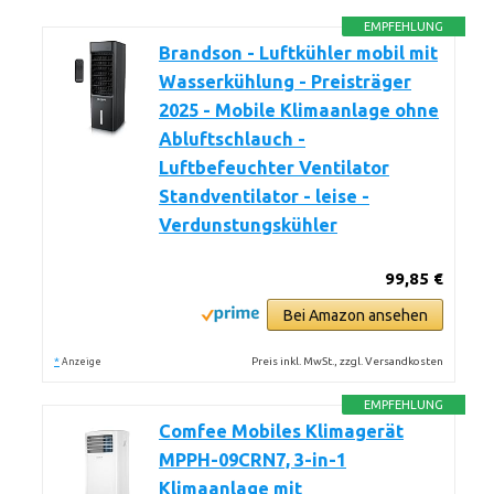
EMPFEHLUNG
Brandson - Luftkühler mobil mit
Wasserkühlung - Preisträger
2025 - Mobile Klimaanlage ohne
Abluftschlauch -
Luftbefeuchter Ventilator
Standventilator - leise -
Verdunstungskühler
99,85 €
Bei Amazon ansehen
*
Preis inkl. MwSt., zzgl. Versandkosten
Anzeige
EMPFEHLUNG
Comfee Mobiles Klimagerät
MPPH-09CRN7, 3-in-1
Klimaanlage mit