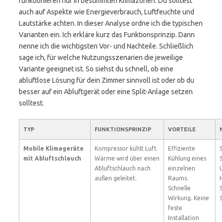
funktionieren nur in bestimmten Klimazonen. Du solltest
auch auf Aspekte wie Energieverbrauch, Luftfeuchte und
Lautstärke achten. In dieser Analyse ordne ich die typischen
Varianten ein. Ich erkläre kurz das Funktionsprinzip. Dann
nenne ich die wichtigsten Vor- und Nachteile. Schließlich
sage ich, für welche Nutzungsszenarien die jeweilige
Variante geeignet ist. So siehst du schnell, ob eine
abluftlose Lösung für dein Zimmer sinnvoll ist oder ob du
besser auf ein Abluftgerät oder eine Split-Anlage setzen
solltest.
TYP
FUNKTIONSPRINZIP
VORTEILE
Mobile Klimageräte
Kompressor kühlt Luft.
Effiziente
mit Abluftschlauch
Wärme wird über einen
Kühlung eines
Abluftschlauch nach
einzelnen
außen geleitet.
Raums.
Schnelle
Wirkung. Keine
feste
Installation