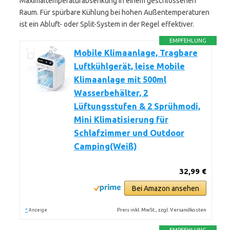
Maximaltemperaturabsenkung in einem geschlossenen
Raum. Für spürbare Kühlung bei hohen Außentemperaturen
ist ein Abluft- oder Split-System in der Regel effektiver.
EMPFEHLUNG
Mobile Klimaanlage, Tragbare
Luftkühlgerät, leise Mobile
Klimaanlage mit 500ml
Wasserbehälter, 2
Lüftungsstufen & 2 Sprühmodi,
Mini Klimatisierung für
Schlafzimmer und Outdoor
Camping(Weiß)
32,99 €
Bei Amazon ansehen
*
Preis inkl. MwSt., zzgl. Versandkosten
Anzeige