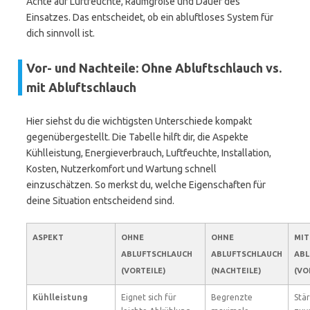
Achte auf Luftfeuchte, Raumgröße und Dauer des
Einsatzes. Das entscheidet, ob ein abluftloses System für
dich sinnvoll ist.
Vor- und Nachteile: Ohne Abluftschlauch vs.
mit Abluftschlauch
Hier siehst du die wichtigsten Unterschiede kompakt
gegenübergestellt. Die Tabelle hilft dir, die Aspekte
Kühlleistung, Energieverbrauch, Luftfeuchte, Installation,
Kosten, Nutzerkomfort und Wartung schnell
einzuschätzen. So merkst du, welche Eigenschaften für
deine Situation entscheidend sind.
ASPEKT
OHNE
OHNE
MIT
ABLUFTSCHLAUCH
ABLUFTSCHLAUCH
ABL
(VORTEILE)
(NACHTEILE)
(VO
Kühlleistung
Eignet sich für
Begrenzte
Stä