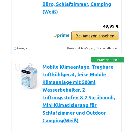
Büro, Schlafzimmer, Camping
(Weiß)
49,99 €
Bei Amazon ansehen
*
Preis inkl. MwSt., zzgl. Versandkosten
Anzeige
EMPFEHLUNG
Mobile Klimaanlage, Tragbare
Luftkühlgerät, leise Mobile
Klimaanlage mit 500ml
Wasserbehälter, 2
Lüftungsstufen & 2 Sprühmodi,
Mini Klimatisierung für
Schlafzimmer und Outdoor
Camping(Weiß)