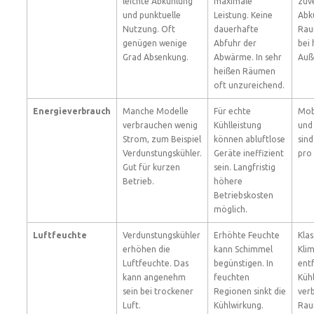
leichte Abkühlung
maximale
zuv
und punktuelle
Leistung. Keine
Abk
Nutzung. Oft
dauerhafte
Rau
genügen wenige
Abfuhr der
bei
Grad Absenkung.
Abwärme. In sehr
Auß
heißen Räumen
oft unzureichend.
Energieverbrauch
Manche Modelle
Für echte
Mob
verbrauchen wenig
Kühlleistung
und
Strom, zum Beispiel
können abluftlose
sind
Verdunstungskühler.
Geräte ineffizient
pro 
Gut für kurzen
sein. Langfristig
Betrieb.
höhere
Betriebskosten
möglich.
Luftfeuchte
Verdunstungskühler
Erhöhte Feuchte
Klas
erhöhen die
kann Schimmel
Kli
Luftfeuchte. Das
begünstigen. In
ent
kann angenehm
feuchten
Küh
sein bei trockener
Regionen sinkt die
ver
Luft.
Kühlwirkung.
Rau