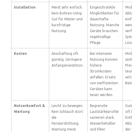
Installation
Meist sehr einfach.
Eingeschränkte
Mob
Kein Bohren nötig.
Möglichkeiten für
Abl
Gut für Mieter und
dauerhafte
einf
kurzfristige
Nutzung. Manche
wen
Nutzung.
Geräte brauchen
verf
regelmäßige
Sys
Pflege.
Lös
Kosten
Anschaffung oft
Bei intensiver
Mob
günstig. Geringere
Nutzung können
sin
Anfangsinvestition.
höhere
Prei
Stromkosten
teur
anfallen. Ersatz
wirt
von ineffizienten
Betr
Geräten kann
teuer werden.
Nutzerkomfort &
Leicht zu bewegen.
Begrenzte
Gut
Wartung
Kein Schlauch stört
Lautstärkeprofile
oft
die
variieren stark.
Ent
Fensterdichtung.
Wasserbehälter
Ablu
Wartung meist
und Filter
der 