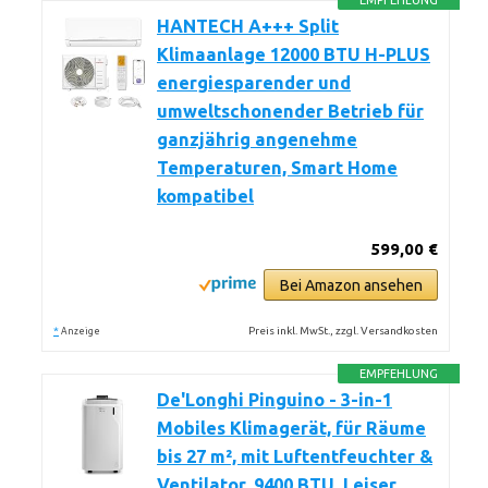
EMPFEHLUNG
HANTECH A+++ Split
Klimaanlage 12000 BTU H-PLUS
energiesparender und
umweltschonender Betrieb für
ganzjährig angenehme
Temperaturen, Smart Home
kompatibel
599,00 €
Bei Amazon ansehen
*
Preis inkl. MwSt., zzgl. Versandkosten
Anzeige
EMPFEHLUNG
De'Longhi Pinguino - 3-in-1
Mobiles Klimagerät, für Räume
bis 27 m², mit Luftentfeuchter &
Ventilator, 9400 BTU, Leiser