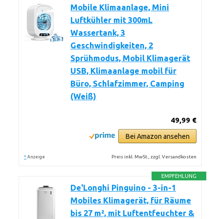
Mobile Klimaanlage, Mini
Luftkühler mit 300mL
Wassertank, 3
Geschwindigkeiten, 2
Sprühmodus, Mobil Klimagerät
USB, Klimaanlage mobil für
Büro, Schlafzimmer, Camping
(Weiß)
49,99 €
Bei Amazon ansehen
*
Preis inkl. MwSt., zzgl. Versandkosten
Anzeige
EMPFEHLUNG
De'Longhi Pinguino - 3-in-1
Mobiles Klimagerät, für Räume
bis 27 m², mit Luftentfeuchter &