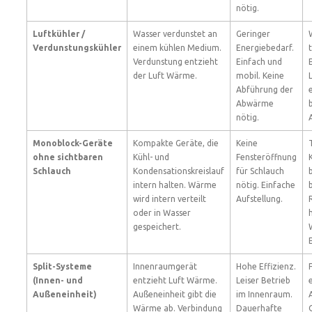
nötig.
Luftkühler /
Wasser verdunstet an
Geringer
Verdunstungskühler
einem kühlen Medium.
Energiebedarf.
Verdunstung entzieht
Einfach und
der Luft Wärme.
mobil. Keine
Abführung der
Abwärme
nötig.
Monoblock-Geräte
Kompakte Geräte, die
Keine
ohne sichtbaren
Kühl- und
Fensteröffnung
Schlauch
Kondensationskreislauf
für Schlauch
intern halten. Wärme
nötig. Einfache
wird intern verteilt
Aufstellung.
oder in Wasser
gespeichert.
Split-Systeme
Innenraumgerät
Hohe Effizienz.
(Innen- und
entzieht Luft Wärme.
Leiser Betrieb
Außeneinheit)
Außeneinheit gibt die
im Innenraum.
Wärme ab. Verbindung
Dauerhafte