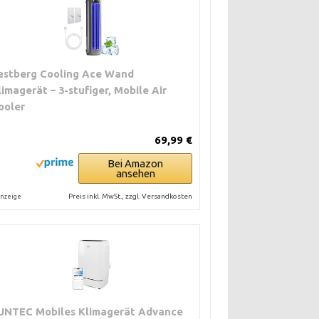
estberg Cooling Ace Wand
limagerät – 3-stufiger, Mobile Air
ooler
69,99 €
Bei Amazon
ansehen
Preis inkl. MwSt., zzgl. Versandkosten
nzeige
UNTEC Mobiles Klimagerät Advance