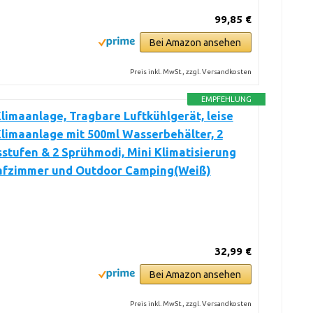
99,85 €
Bei Amazon ansehen
Preis inkl. MwSt., zzgl. Versandkosten
EMPFEHLUNG
limaanlage, Tragbare Luftkühlgerät, leise
limaanlage mit 500ml Wasserbehälter, 2
stufen & 2 Sprühmodi, Mini Klimatisierung
lafzimmer und Outdoor Camping(Weiß)
32,99 €
Bei Amazon ansehen
Preis inkl. MwSt., zzgl. Versandkosten