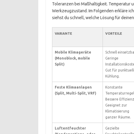
Toleranzen bei Maßhaltigkeit. Temperatur u
Werkzeugzustand. Im Folgenden erkläre ich 
siehst du schnell, welche Lösung für deinen
VARIANTE
VORTEILE
Mobile Klimageräte
Schnell einsetzba
(Monoblock, mobile
Geringe
Split)
Installationskost
Gut für punktuel
Kühlung.
Feste Klimaanlagen
Konstante
(Split, Multi-Split, VRF)
Temperaturregel
Bessere Effizienz
Geeignet zur
Klimatisierung
ganzer Räume.
Luftentfeuchter
Gezielte