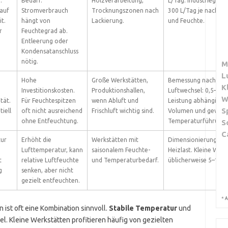
.
Bedarf.
Holzverarbeitung,
L/Tag. Industriegerä
 auf
Stromverbrauch
Trocknungszonen nach
300 L/Tag je nach R
t.
hängt von
Lackierung.
und Feuchte.
r
Feuchtegrad ab.
Entleerung oder
Kondensatanschluss
nötig.
M
L
Hohe
Große Werkstätten,
Bemessung nach
K
Investitionskosten.
Produktionshallen,
Luftwechsel: 0,5–3 A
W
tät.
Für Feuchtespitzen
wenn Abluft und
Leistung abhängig v
S
iell
oft nicht ausreichend
Frischluft wichtig sind.
Volumen und gewüns
.
ohne Entfeuchtung.
Temperaturführung.
S
C
tur
Erhöht die
Werkstätten mit
Dimensionierung na
Lufttemperatur, kann
saisonalem Feuchte-
Heizlast. Kleine Werk
t
relative Luftfeuchte
und Temperaturbedarf.
üblicherweise 5–15 k
g
senken, aber nicht
gezielt entfeuchten.
*
A
ist oft eine Kombination sinnvoll.
Stabile Temperatur
und
el. Kleine Werkstätten profitieren häufig von gezielten