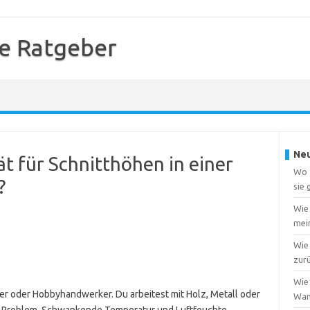
e Ratgeber
Neu
ät für Schnitthöhen in einer
Wo f
?
sie
Wie
mei
Wie 
zur
Wie 
ner oder Hobbyhandwerker. Du arbeitest mit Holz, Metall oder
Wa