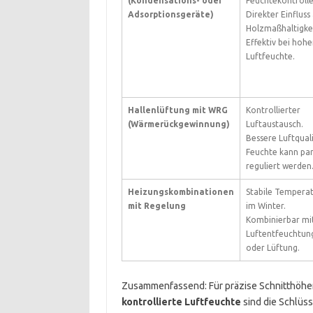
(Kondensations- oder
Feuchtekontrolle
Adsorptionsgeräte)
Direkter Einfluss
Holzmaßhaltigkei
Effektiv bei hohe
Luftfeuchte.
Hallenlüftung mit WRG
Kontrollierter
(Wärmerückgewinnung)
Luftaustausch.
Bessere Luftquali
Feuchte kann part
reguliert werden
Heizungskombinationen
Stabile Tempera
mit Regelung
im Winter.
Kombinierbar mi
Luftentfeuchtun
oder Lüftung.
Zusammenfassend: Für präzise Schnitthöhen 
kontrollierte Luftfeuchte
sind die Schlüss