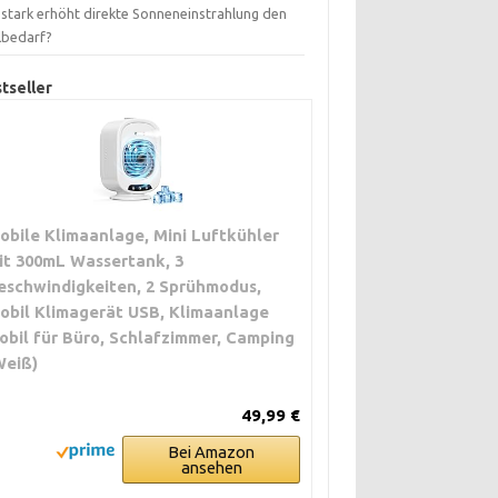
 stark erhöht direkte Sonneneinstrahlung den
lbedarf?
tseller
obile Klimaanlage, Mini Luftkühler
it 300mL Wassertank, 3
eschwindigkeiten, 2 Sprühmodus,
obil Klimagerät USB, Klimaanlage
obil für Büro, Schlafzimmer, Camping
Weiß)
49,99 €
Bei Amazon
ansehen