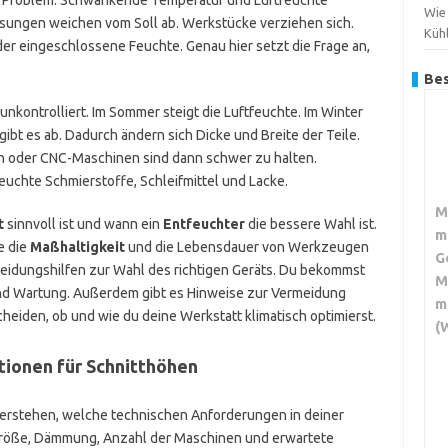
s Problem. Schwankende Temperatur und Luftfeuchte
Wie
ungen weichen vom Soll ab. Werkstücke verziehen sich.
Küh
r eingeschlossene Feuchte. Genau hier setzt die Frage an,
Bes
unkontrolliert. Im Sommer steigt die Luftfeuchte. Im Winter
gibt es ab. Dadurch ändern sich Dicke und Breite der Teile.
ln oder CNC-Maschinen sind dann schwer zu halten.
euchte Schmierstoffe, Schleifmittel und Lacke.
M
t
sinnvoll ist und wann ein
Entfeuchter
die bessere Wahl ist.
m
e die
Maßhaltigkeit
und die Lebensdauer von Werkzeugen
G
cheidungshilfen zur Wahl des richtigen Geräts. Du bekommst
M
und Wartung. Außerdem gibt es Hinweise zur Vermeidung
m
cheiden, ob und wie du deine Werkstatt klimatisch optimierst.
(
tionen für Schnitthöhen
u verstehen, welche technischen Anforderungen in deiner
größe, Dämmung, Anzahl der Maschinen und erwartete