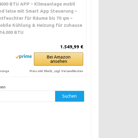
4000 BTU APP – Klimaanlage mobil
nd leise mit Smart App Steuerung –
ntfeuchter für Räume bis 70 qm –
obile Kühlung & Heizung für zuhause
 14.000 BTU
1.549,99 €
Bei Amazon
ansehen
Preis inkl. MwSt., zzgl. Versandkosten
nzeige
hen
Suchen