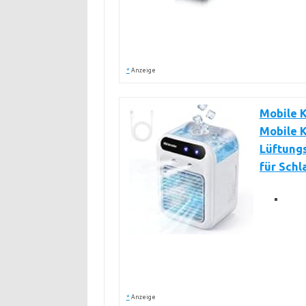
*
Anzeige
Mobile K
Mobile K
Lüftungs
für Sch
*
Anzeige