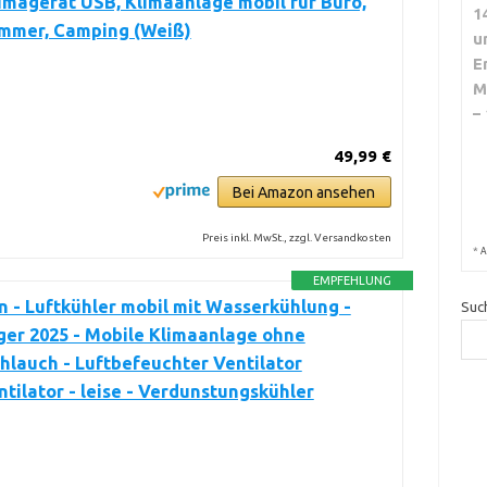
imagerät USB, Klimaanlage mobil für Büro,
1
immer, Camping (Weiß)
u
E
M
–
49,99 €
Bei Amazon ansehen
Preis inkl. MwSt., zzgl. Versandkosten
*
A
EMPFEHLUNG
 - Luftkühler mobil mit Wasserkühlung -
Suc
ger 2025 - Mobile Klimaanlage ohne
hlauch - Luftbefeuchter Ventilator
tilator - leise - Verdunstungskühler