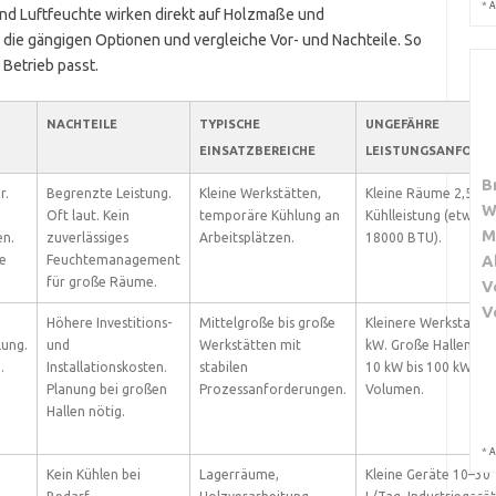
*
A
nd Luftfeuchte wirken direkt auf Holzmaße und
die gängigen Optionen und vergleiche Vor- und Nachteile. So
 Betrieb passt.
NACHTEILE
TYPISCHE
UNGEFÄHRE
EINSATZBEREICHE
LEISTUNGSANFORD
B
r.
Begrenzte Leistung.
Kleine Werkstätten,
Kleine Räume 2,5–5 
W
Oft laut. Kein
temporäre Kühlung an
Kühlleistung (etwa 9
M
en.
zuverlässiges
Arbeitsplätzen.
18000 BTU).
A
le
Feuchtemanagement
für große Räume.
V
V
Höhere Investitions-
Mittelgroße bis große
Kleinere Werkstatt 5
ung.
und
Werkstätten mit
kW. Große Hallen me
.
Installationskosten.
stabilen
10 kW bis 100 kW je 
Planung bei großen
Prozessanforderungen.
Volumen.
Hallen nötig.
*
A
Kein Kühlen bei
Lagerräume,
Kleine Geräte 10–30