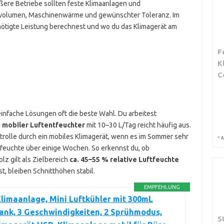
ßere Betriebe sollten feste Klimaanlagen und
mvolumen, Maschinenwärme und gewünschter Toleranz. Im
enötigte Leistung berechnest und wo du das Klimagerät am
F
K
C
einfache Lösungen oft die beste Wahl. Du arbeitest
n
mobiler Luftentfeuchter
mit 10–30 L/Tag reicht häufig aus.
rolle durch ein mobiles Klimagerät, wenn es im Sommer sehr
*
A
feuchte über einige Wochen. So erkennst du, ob
z gilt als Zielbereich
ca. 45–55 % relative Luftfeuchte
, bleiben Schnitthöhen stabil.
EMPFEHLUNG
limaanlage, Mini Luftkühler mit 300mL
nk, 3 Geschwindigkeiten, 2 Sprühmodus,
S