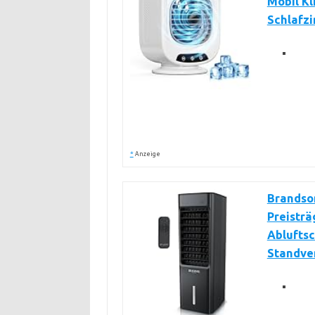
Mobil Kl
Schlafz
*
Anzeige
Brandson
Preisträ
Abluftsc
Standven