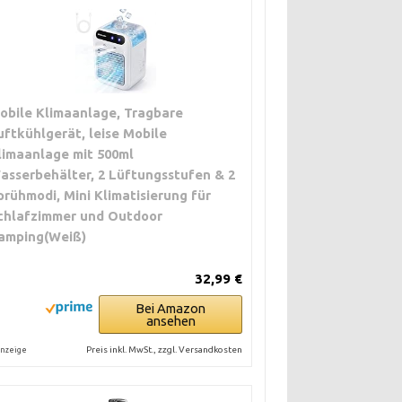
te 50–
aum
obile Klimaanlage, Tragbare
uftkühlgerät, leise Mobile
limaanlage mit 500ml
CH.
asserbehälter, 2 Lüftungsstufen & 2
on
prühmodi, Mini Klimatisierung für
chter
chlafzimmer und Outdoor
amping(Weiß)
ch
statt
32,99 €
W.
Bei Amazon
ansehen
Preis inkl. MwSt., zzgl. Versandkosten
nzeige