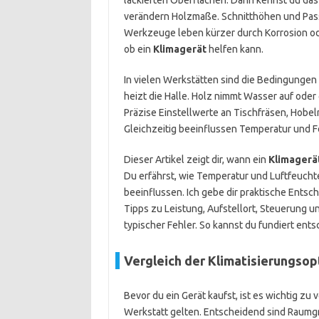
lackierten Oberflächen. Dann kennst du da
verändern Holzmaße. Schnitthöhen und Pass
Werkzeuge leben kürzer durch Korrosion ode
ob ein
Klimagerät
helfen kann.
In vielen Werkstätten sind die Bedingungen 
heizt die Halle. Holz nimmt Wasser auf oder 
Präzise Einstellwerte an Tischfräsen, Hobe
Gleichzeitig beeinflussen Temperatur und F
Dieser Artikel zeigt dir, wann ein
Klimagerä
Du erfährst, wie Temperatur und Luftfeucht
beeinflussen. Ich gebe dir praktische Ents
Tipps zu Leistung, Aufstellort, Steuerung 
typischer Fehler. So kannst du fundiert ents
Vergleich der Klimatisierungsop
Bevor du ein Gerät kaufst, ist es wichtig z
Werkstatt gelten. Entscheidend sind Raum