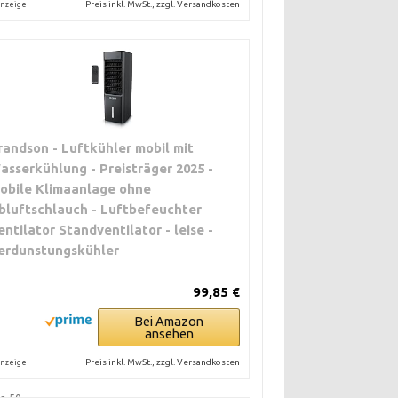
Preis inkl. MwSt., zzgl. Versandkosten
nzeige
ERUNG
randson - Luftkühler mobil mit
kW
asserkühlung - Preisträger 2025 -
000–
obile Klimaanlage ohne
bluftschlauch - Luftbefeuchter
entilator Standventilator - leise -
erdunstungskühler
–10
hrere
99,85 €
nach
Bei Amazon
ansehen
Preis inkl. MwSt., zzgl. Versandkosten
nzeige