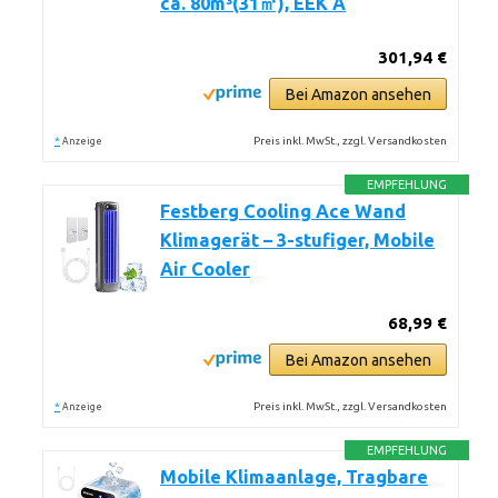
ca. 80m³(31㎡), EEK A
301,94 €
Bei Amazon ansehen
*
Preis inkl. MwSt., zzgl. Versandkosten
Anzeige
EMPFEHLUNG
Festberg Cooling Ace Wand
Klimagerät – 3-stufiger, Mobile
Air Cooler
68,99 €
Bei Amazon ansehen
*
Preis inkl. MwSt., zzgl. Versandkosten
Anzeige
EMPFEHLUNG
Mobile Klimaanlage, Tragbare