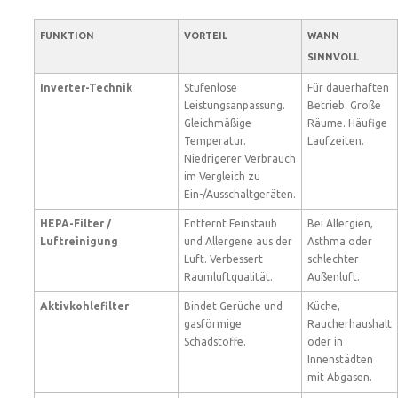
FUNKTION
VORTEIL
WANN
SINNVOLL
Inverter-Technik
Stufenlose
Für dauerhaften
Leistungsanpassung.
Betrieb. Große
Gleichmäßige
Räume. Häufige
Temperatur.
Laufzeiten.
Niedrigerer Verbrauch
im Vergleich zu
Ein-/Ausschaltgeräten.
HEPA-Filter /
Entfernt Feinstaub
Bei Allergien,
Luftreinigung
und Allergene aus der
Asthma oder
Luft. Verbessert
schlechter
Raumluftqualität.
Außenluft.
Aktivkohlefilter
Bindet Gerüche und
Küche,
gasförmige
Raucherhaushalt
Schadstoffe.
oder in
Innenstädten
mit Abgasen.