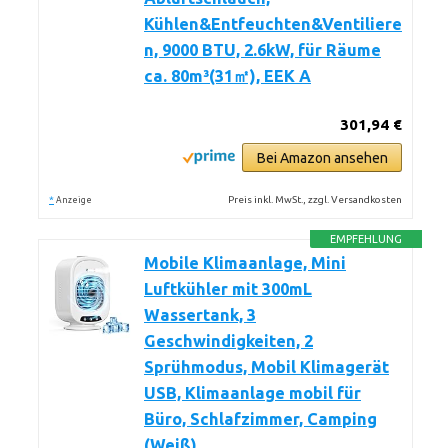
Kühlen&Entfeuchten&Ventiliere
n, 9000 BTU, 2.6kW, für Räume
ca. 80m³(31㎡), EEK A
301,94 €
Bei Amazon ansehen
*
Preis inkl. MwSt., zzgl. Versandkosten
Anzeige
EMPFEHLUNG
Mobile Klimaanlage, Mini
Luftkühler mit 300mL
Wassertank, 3
Geschwindigkeiten, 2
Sprühmodus, Mobil Klimagerät
USB, Klimaanlage mobil für
Büro, Schlafzimmer, Camping
(Weiß)