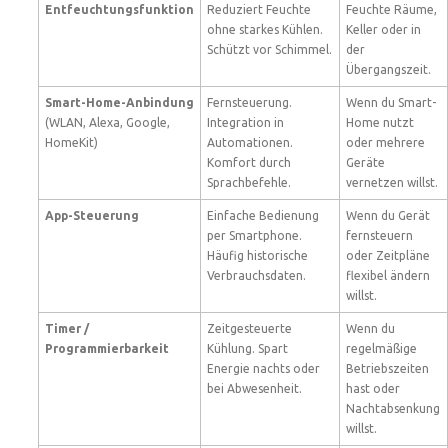
Entfeuchtungsfunktion
Reduziert Feuchte
Feuchte Räume,
ohne starkes Kühlen.
Keller oder in
Schützt vor Schimmel.
der
Übergangszeit.
Smart-Home-Anbindung
Fernsteuerung.
Wenn du Smart-
(WLAN, Alexa, Google,
Integration in
Home nutzt
HomeKit)
Automationen.
oder mehrere
Komfort durch
Geräte
Sprachbefehle.
vernetzen willst.
App-Steuerung
Einfache Bedienung
Wenn du Gerät
per Smartphone.
fernsteuern
Häufig historische
oder Zeitpläne
Verbrauchsdaten.
flexibel ändern
willst.
Timer /
Zeitgesteuerte
Wenn du
Programmierbarkeit
Kühlung. Spart
regelmäßige
Energie nachts oder
Betriebszeiten
bei Abwesenheit.
hast oder
Nachtabsenkung
willst.