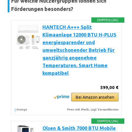
Für welche Nutzergruppen lohnen sich
Förderungen besonders?
EMPFEHLUNG
HANTECH A+++ Split
Klimaanlage 12000 BTU H-PLUS
energiesparender und
umweltschonender Betrieb für
ganzjährig angenehme
Temperaturen, Smart Home
kompatibel
599,00 €
Bei Amazon ansehen
*
Preis inkl. MwSt., zzgl. Versandkosten
Anzeige
EMPFEHLUNG
Olsen & Smith 7000 BTU Mobile