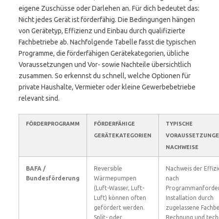
eigene Zuschüsse oder Darlehen an. Für dich bedeutet das:
Nicht jedes Gerät ist förderfähig. Die Bedingungen hängen
von Gerätetyp, Effizienz und Einbau durch qualifizierte
Fachbetriebe ab. Nachfolgende Tabelle fasst die typischen
Programme, die förderfähigen Gerätekategorien, übliche
Voraussetzungen und Vor- sowie Nachteile übersichtlich
zusammen. So erkennst du schnell, welche Optionen für
private Haushalte, Vermieter oder kleine Gewerbebetriebe
relevant sind.
FÖRDERPROGRAMM
FÖRDERFÄHIGE
TYPISCHE
GERÄTEKATEGORIEN
VORAUSSETZUNGE
NACHWEISE
BAFA /
Reversible
Nachweis der Effiz
Bundesförderung
Wärmepumpen
nach
(Luft-Wasser, Luft-
Programmanforde
Luft) können often
Installation durch
gefördert werden.
zugelassene Fachbe
Split- oder
Rechnung und tech