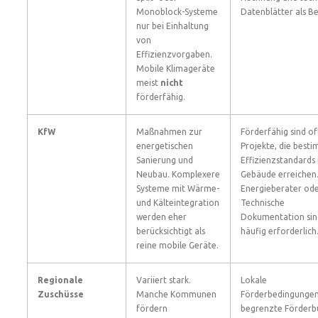
Monoblock-Systeme
Datenblätter als Be
nur bei Einhaltung
von
Effizienzvorgaben.
Mobile Klimageräte
meist
nicht
förderfähig.
KfW
Maßnahmen zur
Förderfähig sind of
energetischen
Projekte, die best
Sanierung und
Effizienzstandards 
Neubau. Komplexere
Gebäude erreichen
Systeme mit Wärme-
Energieberater od
und Kälteintegration
Technische
werden eher
Dokumentation sin
berücksichtigt als
häufig erforderlich
reine mobile Geräte.
Regionale
Variiert stark.
Lokale
Zuschüsse
Manche Kommunen
Förderbedingungen
fördern
begrenzte Förderb