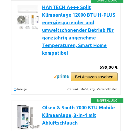
EMPFEHLUNG
HANTECH A+++ Split
Klimaanlage 12000 BTU H-PLUS
energiesparender und
umweltschonender Betrieb für
ganzjährig angenehme
Temperaturen, Smart Home
kompatibel
599,00 €
Bei Amazon ansehen
*
Preis inkl. MwSt., zzgl. Versandkosten
Anzeige
EMPFEHLUNG
Olsen & Smith 7000 BTU Mobile
Klimaanlage, 3-in-1 mit
Abluftschlauch