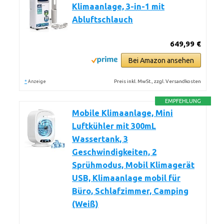
Klimaanlage, 3-in-1 mit
Abluftschlauch
649,99 €
Bei Amazon ansehen
*
Preis inkl. MwSt., zzgl. Versandkosten
Anzeige
EMPFEHLUNG
Mobile Klimaanlage, Mini
Luftkühler mit 300mL
Wassertank, 3
Geschwindigkeiten, 2
Sprühmodus, Mobil Klimagerät
USB, Klimaanlage mobil für
Büro, Schlafzimmer, Camping
(Weiß)