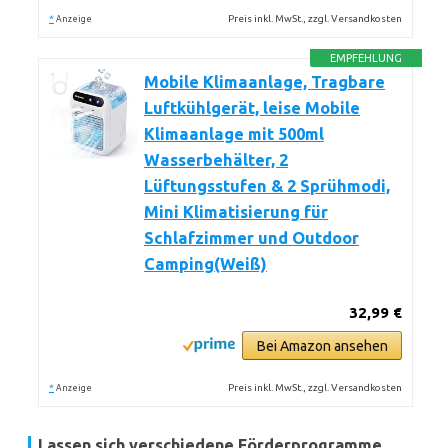
*
Preis inkl. MwSt., zzgl. Versandkosten
Anzeige
EMPFEHLUNG
Mobile Klimaanlage, Tragbare
Luftkühlgerät, leise Mobile
Klimaanlage mit 500ml
Wasserbehälter, 2
Lüftungsstufen & 2 Sprühmodi,
Mini Klimatisierung für
Schlafzimmer und Outdoor
Camping(Weiß)
32,99 €
Bei Amazon ansehen
*
Preis inkl. MwSt., zzgl. Versandkosten
Anzeige
Lassen sich verschiedene Förderprogramme