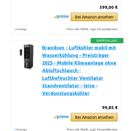
599,00 €
Bei Amazon ansehen
*
Preis inkl. MwSt., zzgl. Versandkosten
Anzeige
EMPFEHLUNG
Brandson - Luftkühler mobil mit
Wasserkühlung - Preisträger
2025 - Mobile Klimaanlage ohne
Abluftschlauch -
Luftbefeuchter Ventilator
Standventilator - leise -
Verdunstungskühler
99,85 €
Bei Amazon ansehen
*
Preis inkl. MwSt., zzgl. Versandkosten
Anzeige