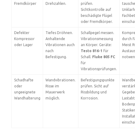
Fremdkörper
Drehzahlen.
prüfen.
tausche
Sichtkontrolle auf
Unklarh
beschädigte Flügel
Fachbet
oder Fremdkörper.
einscha
Defekter
Tiefes Dröhnen.
Schallpegel messen.
Kompre
Kompressor
Anhaltende
Vibrationsmessung
durch F
oder Lager
Vibrationen auch
an Körper. Geräte:
Meist R
nach
Testo 816-1
für
Austau
Befestigung.
Schall.
Fluke 805 FC
notwen
für
Vibrationsprüfungen.
Schadhafte
Wandvibrationen.
Befestigungspunkte
Wandbe
oder
Risse im
prüfen. Sicht auf
verstär
ungeeignete
Mauerwerk
Rissbildung und
Gegebe
Wandhalterung
möglich.
Korrosion.
Lastabt
Bodenpl
Statike
Installa
einscha