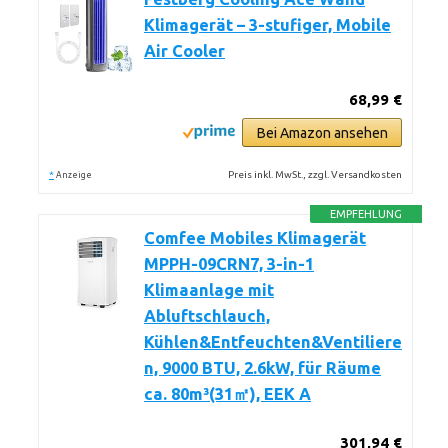
Klimagerät – 3-stufiger, Mobile
Air Cooler
68,99 €
Bei Amazon ansehen
*
Preis inkl. MwSt., zzgl. Versandkosten
Anzeige
EMPFEHLUNG
Comfee Mobiles Klimagerät
MPPH-09CRN7, 3-in-1
Klimaanlage mit
Abluftschlauch,
Kühlen&Entfeuchten&Ventiliere
n, 9000 BTU, 2.6kW, für Räume
ca. 80m³(31㎡), EEK A
301,94 €