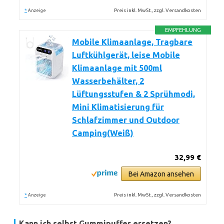
*
Preis inkl. MwSt., zzgl. Versandkosten
Anzeige
EMPFEHLUNG
Mobile Klimaanlage, Tragbare
Luftkühlgerät, leise Mobile
Klimaanlage mit 500ml
Wasserbehälter, 2
Lüftungsstufen & 2 Sprühmodi,
Mini Klimatisierung für
Schlafzimmer und Outdoor
Camping(Weiß)
32,99 €
Bei Amazon ansehen
*
Preis inkl. MwSt., zzgl. Versandkosten
Anzeige
Kann ich selbst Gummipuffer ersetzen?