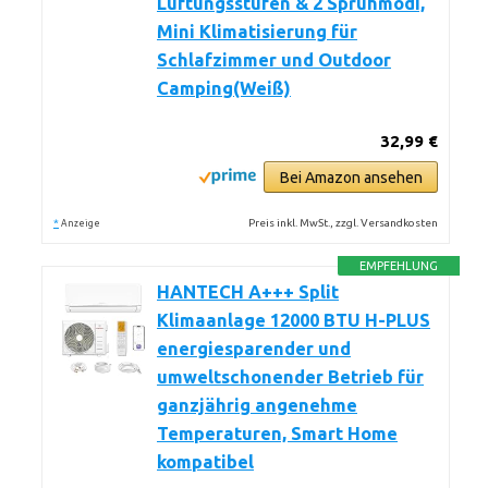
Lüftungsstufen & 2 Sprühmodi,
Mini Klimatisierung für
Schlafzimmer und Outdoor
Camping(Weiß)
32,99 €
Bei Amazon ansehen
*
Preis inkl. MwSt., zzgl. Versandkosten
Anzeige
EMPFEHLUNG
HANTECH A+++ Split
Klimaanlage 12000 BTU H-PLUS
energiesparender und
umweltschonender Betrieb für
ganzjährig angenehme
Temperaturen, Smart Home
kompatibel