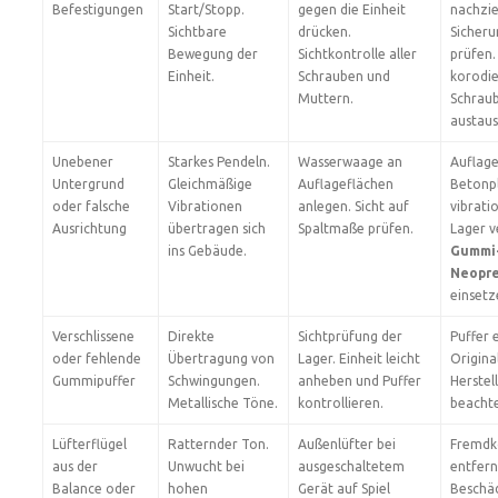
Befestigungen
Start/Stopp.
gegen die Einheit
nachzi
Sichtbare
drücken.
Sicheru
Bewegung der
Sichtkontrolle aller
prüfen.
Einheit.
Schrauben und
korodi
Muttern.
Schrau
austaus
Unebener
Starkes Pendeln.
Wasserwaage an
Auflage
Untergrund
Gleichmäßige
Auflageflächen
Betonp
oder falsche
Vibrationen
anlegen. Sicht auf
vibrat
Ausrichtung
übertragen sich
Spaltmaße prüfen.
Lager 
ins Gebäude.
Gummi-
Neopre
einsetz
Verschlissene
Direkte
Sichtprüfung der
Puffer 
oder fehlende
Übertragung von
Lager. Einheit leicht
Origina
Gummipuffer
Schwingungen.
anheben und Puffer
Herstel
Metallische Töne.
kontrollieren.
beacht
Lüfterflügel
Ratternder Ton.
Außenlüfter bei
Fremdk
aus der
Unwucht bei
ausgeschaltetem
entfern
Balance oder
hohen
Gerät auf Spiel
Beschäd