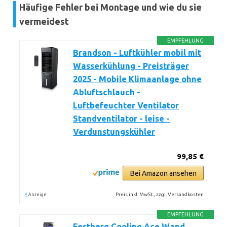
Häufige Fehler bei Montage und wie du sie
vermeidest
EMPFEHLUNG
Brandson - Luftkühler mobil mit
Wasserkühlung - Preisträger
2025 - Mobile Klimaanlage ohne
Abluftschlauch -
Luftbefeuchter Ventilator
Standventilator - leise -
Verdunstungskühler
99,85 €
Bei Amazon ansehen
*
Preis inkl. MwSt., zzgl. Versandkosten
Anzeige
EMPFEHLUNG
Festberg Cooling Ace Wand