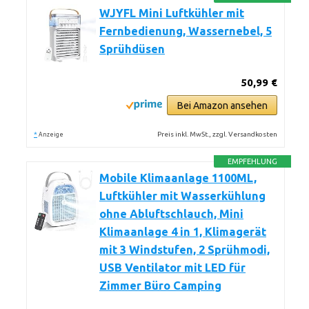
WJYFL Mini Luftkühler mit
Fernbedienung, Wassernebel, 5
Sprühdüsen
50,99 €
Bei Amazon ansehen
*
Preis inkl. MwSt., zzgl. Versandkosten
Anzeige
EMPFEHLUNG
Mobile Klimaanlage 1100ML,
Luftkühler mit Wasserkühlung
ohne Abluftschlauch, Mini
Klimaanlage 4 in 1, Klimagerät
mit 3 Windstufen, 2 Sprühmodi,
USB Ventilator mit LED für
Zimmer Büro Camping