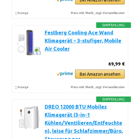
Bei Amazon ansehen
*
Preis inkl. MwSt., zzgl. Versandkosten
Anzeige
EMPFEHLUNG
Festberg Cooling Ace Wand
Klimagerät – 3-stufiger, Mobile
Air Cooler
69,99 €
Bei Amazon ansehen
*
Preis inkl. MwSt., zzgl. Versandkosten
Anzeige
EMPFEHLUNG
DREO 12000 BTU Mobiles
Klimagerät (3-in-1
Kühlen/Ventilieren/Entfeuchte
n), leise für Schlafzimmer/Büro,