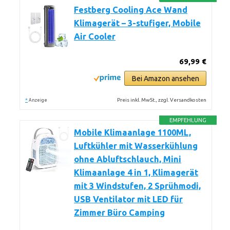
Festberg Cooling Ace Wand
Klimagerät – 3-stufiger, Mobile
Air Cooler
69,99 €
Bei Amazon ansehen
*
Preis inkl. MwSt., zzgl. Versandkosten
Anzeige
EMPFEHLUNG
Mobile Klimaanlage 1100ML,
Luftkühler mit Wasserkühlung
ohne Abluftschlauch, Mini
Klimaanlage 4 in 1, Klimagerät
mit 3 Windstufen, 2 Sprühmodi,
USB Ventilator mit LED für
Zimmer Büro Camping