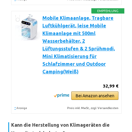
EMPFEHLUNG
Mobile Klimaanlage, Tragbare
Luftkühlgerät, leise Mobile
Klimaanlage mit 500ml
Wasserbehälter, 2
Lüftungsstufen & 2 Sprühmodi,
Mini Klimatisierung für
Schlafzimmer und Outdoor
Camping(Weiß)
32,99 €
Bei Amazon ansehen
*
Preis inkl. MwSt., zzgl. Versandkosten
Anzeige
Kann die Herstellung von Klimageräten die