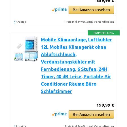
559,99 €
Bei Amazon ansehen
*
Preis inkl. MwSt., zzgl. Versandkosten
Anzeige
EMPFEHLUNG
Mobile Klimaanlage, Luftkühler
12L Mobiles Klimagerät ohne
Abluftschlauch,
Verdunstungskühler mit
Fernbedienung, 6 Stufen, 24H
Timer, 40 dB Leise, Portable Air
Conditioner Räume Büro
Schlafzimmer
199,99 €
Bei Amazon ansehen
*
Preis inkl. MwSt., zzgl. Versandkosten
Anzeige