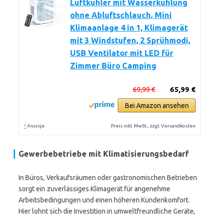
Luftkühler mit Wasserkühlung
ohne Abluftschlauch, Mini
Klimaanlage 4 in 1, Klimagerät
mit 3 Windstufen, 2 Sprühmodi,
USB Ventilator mit LED für
Zimmer Büro Camping
69,99 €
65,99 €
Bei Amazon ansehen
*
Preis inkl. MwSt., zzgl. Versandkosten
Anzeige
Gewerbebetriebe mit Klimatisierungsbedarf
In Büros, Verkaufsräumen oder gastronomischen Betrieben
sorgt ein zuverlässiges Klimagerät für angenehme
Arbeitsbedingungen und einen höheren Kundenkomfort.
Hier lohnt sich die Investition in umweltfreundliche Geräte,