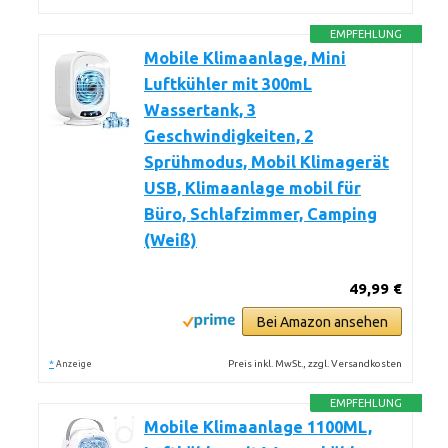
EMPFEHLUNG
Mobile Klimaanlage, Mini
Luftkühler mit 300mL
Wassertank, 3
Geschwindigkeiten, 2
Sprühmodus, Mobil Klimagerät
USB, Klimaanlage mobil für
Büro, Schlafzimmer, Camping
(Weiß)
49,99 €
Bei Amazon ansehen
*
Preis inkl. MwSt., zzgl. Versandkosten
Anzeige
EMPFEHLUNG
Mobile Klimaanlage 1100ML,