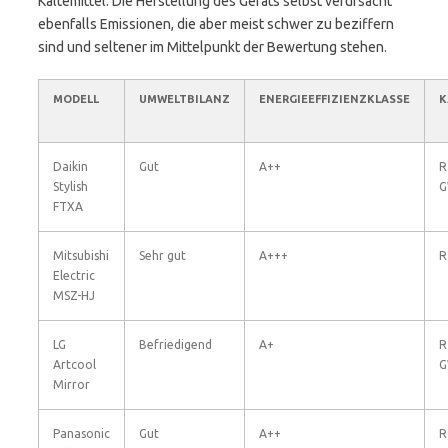
Kältemittel. Die Herstellung des Geräts selbst verursacht
ebenfalls Emissionen, die aber meist schwer zu beziffern
sind und seltener im Mittelpunkt der Bewertung stehen.
MODELL
UMWELTBILANZ
ENERGIEEFFIZIENZKLASSE
K
Daikin
Gut
A++
R
Stylish
G
FTXA
Mitsubishi
Sehr gut
A+++
R
Electric
MSZ-HJ
LG
Befriedigend
A+
R
Artcool
G
Mirror
Panasonic
Gut
A++
R