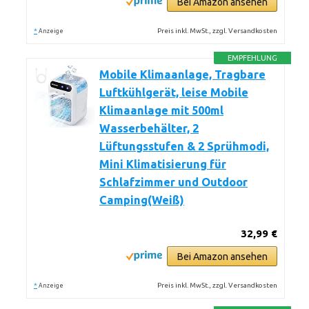
Bei Amazon ansehen
*
Preis inkl. MwSt., zzgl. Versandkosten
Anzeige
EMPFEHLUNG
Mobile Klimaanlage, Tragbare
Luftkühlgerät, leise Mobile
Klimaanlage mit 500ml
Wasserbehälter, 2
Lüftungsstufen & 2 Sprühmodi,
Mini Klimatisierung für
Schlafzimmer und Outdoor
Camping(Weiß)
32,99 €
Bei Amazon ansehen
*
Preis inkl. MwSt., zzgl. Versandkosten
Anzeige