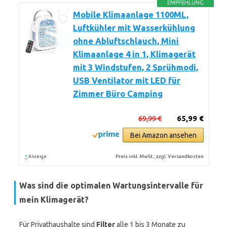
EMPFEHLUNG
Mobile Klimaanlage 1100ML,
Luftkühler mit Wasserkühlung
ohne Abluftschlauch, Mini
Klimaanlage 4 in 1, Klimagerät
mit 3 Windstufen, 2 Sprühmodi,
USB Ventilator mit LED für
Zimmer Büro Camping
69,99 €
65,99 €
Bei Amazon ansehen
*
Preis inkl. MwSt., zzgl. Versandkosten
Anzeige
Was sind die optimalen Wartungsintervalle für
mein Klimagerät?
Für Privathaushalte sind
Filter
alle 1 bis 3 Monate zu