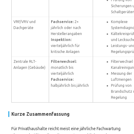
Sicherungen 
Schaltgeräte
VRF/VRV und
Fachservice:
2×
Komplexe
Dachgeräte
jährlich oder nach
Systemdiagn
Herstellerangaben
Kältekreisprü
Inspektion:
und Lecksuch
vierteljährlich für
Leistungs- un
kritische Anlagen
Regelungspr
Zentrale RLT-
Filterwechsel:
Filterwechsel
Anlagen (Gebäude)
monatlich bis
Kanalreinigu
vierteljährlich
Messung der
Fachservice:
Luftmengen
halbjährlich bis jährlich
Prüfung von
Brandschutz 
Regelung
Kurze Zusammenfassung
Für Privathaushalte reicht meist eine jährliche Fachwartung