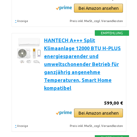
Bei Amazon ansehen
*
Preis inkl. MwSt., zzgl. Versandkosten
Anzeige
EMPFEHLUNG
HANTECH A+++ Split
Klimaanlage 12000 BTU H-PLUS
energiesparender und
umweltschonender Betrieb für
ganzjährig angenehme
Temperaturen, Smart Home
kompatibel
599,00 €
Bei Amazon ansehen
*
Preis inkl. MwSt., zzgl. Versandkosten
Anzeige