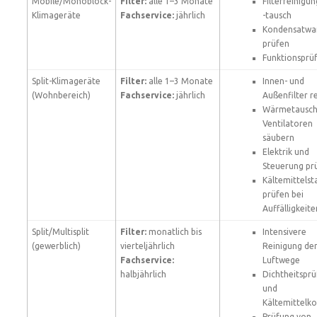
Mobile/Monoblock-
Filter:
alle 1–3 Monate
Filterreinigu
Klimageräte
Fachservice:
jährlich
-tausch
Kondensatwa
prüfen
Funktionsprü
Split-Klimageräte
Filter:
alle 1–3 Monate
Innen- und
(Wohnbereich)
Fachservice:
jährlich
Außenfilter r
Wärmetausch
Ventilatoren
säubern
Elektrik und
Steuerung pr
Kältemittelst
prüfen bei
Auffälligkeite
Split/Multisplit
Filter:
monatlich bis
Intensivere
(gewerblich)
vierteljährlich
Reinigung de
Fachservice:
Luftwege
halbjährlich
Dichtheitspr
und
Kältemittelko
Prüfung von