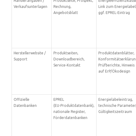
Händlerangaben /
Produktseite, Prospekt,
Energieeffizienzklasse
Verkaufsunterlagen
Rechnung,
Link zum Energielabel
Angebotsblatt
ggf. EPREL‑Eintrag
Herstellerwebsite /
Produktseiten,
Produktdatenblätter,
Support
Downloadbereich,
Konformitätserklärun
Service‑Kontakt
Prüfberichte, Hinweis
auf ErP/Ökodesign
Offizielle
EPREL
Energielabeleintrag,
Datenbanken
(EU‑Produktdatenbank),
technische Parameter
nationale Register,
Gültigkeitszeitraum
Förderdatenbanken