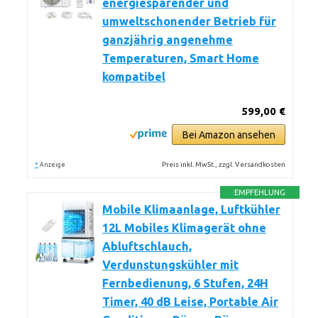
energiesparender und
umweltschonender Betrieb für
ganzjährig angenehme
Temperaturen, Smart Home
kompatibel
599,00 €
Bei Amazon ansehen
*
Preis inkl. MwSt., zzgl. Versandkosten
Anzeige
EMPFEHLUNG
Mobile Klimaanlage, Luftkühler
12L Mobiles Klimagerät ohne
Abluftschlauch,
Verdunstungskühler mit
Fernbedienung, 6 Stufen, 24H
Timer, 40 dB Leise, Portable Air