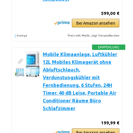
599,00 €
Bei Amazon ansehen
*
Preis inkl. MwSt., zzgl. Versandkosten
Anzeige
EMPFEHLUNG
Mobile Klimaanlage, Luftkühler
12L Mobiles Klimagerät ohne
Abluftschlauch,
Verdunstungskühler mit
Fernbedienung, 6 Stufen, 24H
Timer, 40 dB Leise, Portable Air
Conditioner Räume Büro
Schlafzimmer
199,99 €
Bei Amazon ansehen