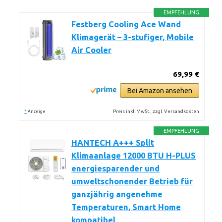
EMPFEHLUNG
Festberg Cooling Ace Wand
Klimagerät – 3-stufiger, Mobile
Air Cooler
69,99 €
Bei Amazon ansehen
*
Preis inkl. MwSt., zzgl. Versandkosten
Anzeige
EMPFEHLUNG
HANTECH A+++ Split
Klimaanlage 12000 BTU H-PLUS
energiesparender und
umweltschonender Betrieb für
ganzjährig angenehme
Temperaturen, Smart Home
kompatibel