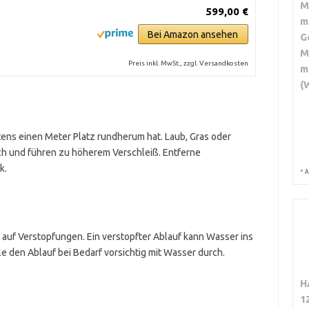
M
599,00 €
m
Bei Amazon ansehen
G
M
Preis inkl. MwSt., zzgl. Versandkosten
m
(
tens einen Meter Platz rundherum hat. Laub, Gras oder
 und führen zu höherem Verschleiß. Entferne
k.
*
A
auf Verstopfungen. Ein verstopfter Ablauf kann Wasser ins
e den Ablauf bei Bedarf vorsichtig mit Wasser durch.
H
1