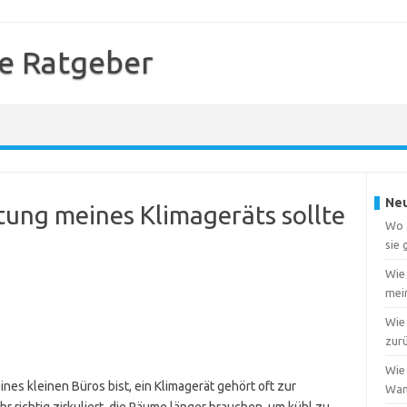
e Ratgeber
Neu
tung meines Klimageräts sollte
Wo f
sie
Wie
mei
Wie 
zur
Wie 
nes kleinen Büros bist, ein Klimagerät gehört oft zur
Wa