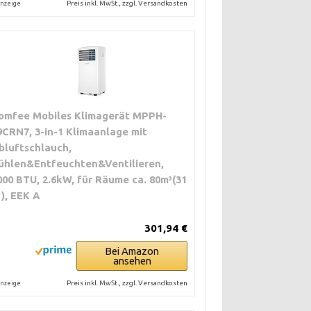
Preis inkl. MwSt., zzgl. Versandkosten
nzeige
omfee Mobiles Klimagerät MPPH-
9CRN7, 3-in-1 Klimaanlage mit
bluftschlauch,
ühlen&Entfeuchten&Ventilieren,
000 BTU, 2.6kW, für Räume ca. 80m³(31
), EEK A
301,94 €
Bei Amazon
ansehen
Preis inkl. MwSt., zzgl. Versandkosten
nzeige