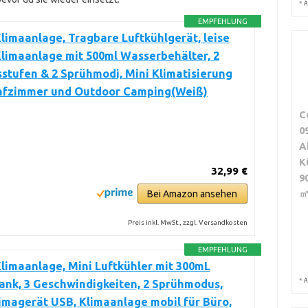
*
A
EMPFEHLUNG
limaanlage, Tragbare Luftkühlgerät, leise
limaanlage mit 500ml Wasserbehälter, 2
stufen & 2 Sprühmodi, Mini Klimatisierung
lafzimmer und Outdoor Camping(Weiß)
C
0
A
K
32,99 €
9
㎡
Bei Amazon ansehen
Preis inkl. MwSt., zzgl. Versandkosten
EMPFEHLUNG
limaanlage, Mini Luftkühler mit 300mL
*
A
nk, 3 Geschwindigkeiten, 2 Sprühmodus,
imagerät USB, Klimaanlage mobil für Büro,