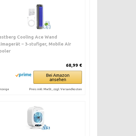
estberg Cooling Ace Wand
limagerät – 3-stufiger, Mobile Air
ooler
68,99 €
Bei Amazon
ansehen
Preis inkl. MwSt., zzgl. Versandkosten
nzeige