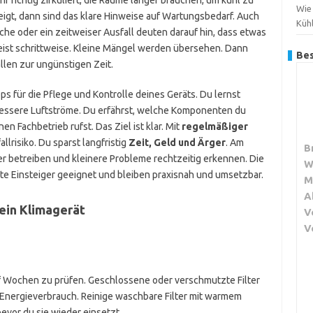
r richtig zirkuliert, die Räume länger brauchen, um kühl zu
Wie
igt, dann sind das klare Hinweise auf Wartungsbedarf. Auch
Küh
e oder ein zeitweiser Ausfall deuten darauf hin, dass etwas
eist schrittweise. Kleine Mängel werden übersehen. Dann
Bes
llen zur ungünstigen Zeit.
pps für die Pflege und Kontrolle deines Geräts. Du lernst
 bessere Luftströme. Du erfährst, welche Komponenten du
n Fachbetrieb rufst. Das Ziel ist klar. Mit
regelmäßiger
lrisiko. Du sparst langfristig
Zeit, Geld und Ärger
. Am
B
er betreiben und kleinere Probleme rechtzeitig erkennen. Die
W
rte Einsteiger geeignet und bleiben praxisnah und umsetzbar.
M
A
ein Klimagerät
V
V
wölf Wochen zu prüfen. Geschlossene oder verschmutzte Filter
Energieverbrauch. Reinige waschbare Filter mit warmem
evor du sie wieder einsetzt.