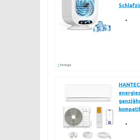
Schlafz
*
Anzeige
HANTECH
energie
ganzjäh
kompati