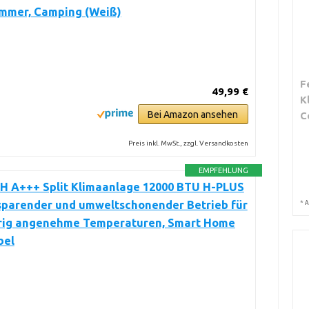
immer, Camping (Weiß)
F
49,99 €
K
Bei Amazon ansehen
C
Preis inkl. MwSt., zzgl. Versandkosten
EMPFEHLUNG
 A+++ Split Klimaanlage 12000 BTU H-PLUS
sparender und umweltschonender Betrieb für
*
A
rig angenehme Temperaturen, Smart Home
bel