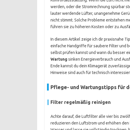
Komfortausstattung. Wenn die Luft nicht meh
werden, oder die Stromrechnung spürbar ste
lauter werdende Lüfter, unangenehme Gerüch
nicht stimmt. Solche Probleme entstehen m
führen sie zu höheren Kosten oder zu Ausfä
In diesem Artikel zeige ich dir praxisnahe Ti
einfache Handgriffe für saubere Filter und
selbst prüfen kannst und wann du besser eine
Wartung
sinken Energieverbrauch und Ausfal
Ende kannst du dein Klimagerät zuverlässig
Hinweise sind auch für technisch interessie
Pflege- und Wartungstipps für d
Filter regelmäßig reinigen
Achte darauf, die Luftfilter alle vier bis z
reduzieren den Luftstrom und erhöhen den 
Wasser und lasse sie vollständig trocknen, b