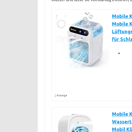
Mobile K
Mobile K
Lüftungs
für Sch
*
Anzeige
Mobile K
Wasserta
Mobil Kl