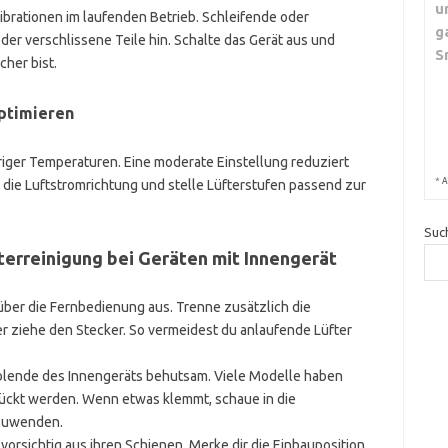
u
brationen im laufenden Betrieb. Schleifende oder
g
er verschlissene Teile hin. Schalte das Gerät aus und
S
cher bist.
ptimieren
riger Temperaturen. Eine moderate Einstellung reduziert
*
A
 die Luftstromrichtung und stelle Lüfterstufen passend zur
Suc
ilterreinigung bei Geräten mit Innengerät
über die Fernbedienung aus. Trenne zusätzlich die
 ziehe den Stecker. So vermeidest du anlaufende Lüfter
blende des Innengeräts behutsam. Viele Modelle haben
rückt werden. Wenn etwas klemmt, schaue in die
nzuwenden.
 vorsichtig aus ihren Schienen. Merke dir die Einbauposition