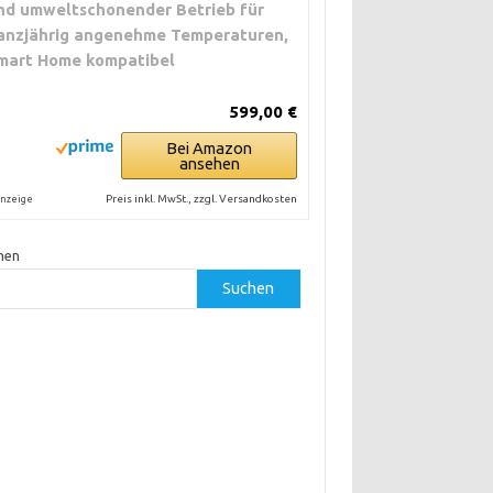
nd umweltschonender Betrieb für
anzjährig angenehme Temperaturen,
mart Home kompatibel
599,00 €
Bei Amazon
ansehen
Preis inkl. MwSt., zzgl. Versandkosten
nzeige
hen
Suchen