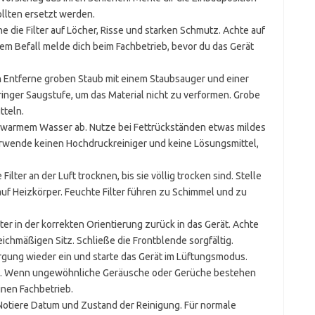
ollten ersetzt werden.
 die Filter auf Löcher, Risse und starken Schmutz. Achte auf
em Befall melde dich beim Fachbetrieb, bevor du das Gerät
n
Entferne groben Staub mit einem Staubsauger und einer
inger Saugstufe, um das Material nicht zu verformen. Grobe
tteln.
lauwarmem Wasser ab. Nutze bei Fettrückständen etwas mildes
erwende keinen Hochdruckreiniger und keine Lösungsmittel,
Filter an der Luft trocknen, bis sie völlig trocken sind. Stelle
 auf Heizkörper. Feuchte Filter führen zu Schimmel und zu
lter in der korrekten Orientierung zurück in das Gerät. Achte
ichmäßigen Sitz. Schließe die Frontblende sorgfältig.
gung wieder ein und starte das Gerät im Lüftungsmodus.
ch. Wenn ungewöhnliche Geräusche oder Gerüche bestehen
inen Fachbetrieb.
otiere Datum und Zustand der Reinigung. Für normale