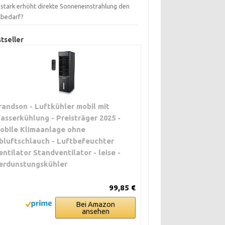
 stark erhöht direkte Sonneneinstrahlung den
lbedarf?
tseller
randson - Luftkühler mobil mit
asserkühlung - Preisträger 2025 -
obile Klimaanlage ohne
bluftschlauch - Luftbefeuchter
entilator Standventilator - leise -
erdunstungskühler
99,85 €
Bei Amazon
ansehen