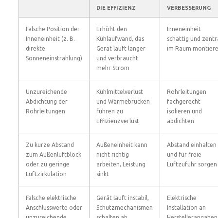
DIE EFFIZIENZ
VERBESSERUNG
Falsche Position der
Erhöht den
Inneneinheit
Inneneinheit (z. B.
Kühlaufwand, das
schattig und zentr
direkte
Gerät läuft länger
im Raum montier
Sonneneinstrahlung)
und verbraucht
mehr Strom
Unzureichende
Kühlmittelverlust
Rohrleitungen
Abdichtung der
und Wärmebrücken
fachgerecht
Rohrleitungen
führen zu
isolieren und
Effizienzverlust
abdichten
Zu kurze Abstand
Außeneinheit kann
Abstand einhalten
zum Außenluftblock
nicht richtig
und für freie
oder zu geringe
arbeiten, Leistung
Luftzufuhr sorgen
Luftzirkulation
sinkt
Falsche elektrische
Gerät läuft instabil,
Elektrische
Anschlusswerte oder
Schutzmechanismen
Installation an
unzureichende
schalten ab
Herstellerangaben