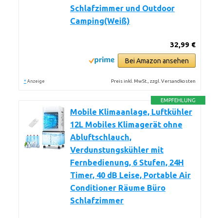
Schlafzimmer und Outdoor
Camping(Weiß)
32,99 €
Bei Amazon ansehen
*
Preis inkl. MwSt., zzgl. Versandkosten
Anzeige
EMPFEHLUNG
Mobile Klimaanlage, Luftkühler
12L Mobiles Klimagerät ohne
Abluftschlauch,
Verdunstungskühler mit
Fernbedienung, 6 Stufen, 24H
Timer, 40 dB Leise, Portable Air
Conditioner Räume Büro
Schlafzimmer