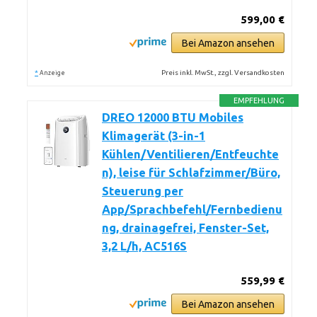
599,00 €
Bei Amazon ansehen
*
Preis inkl. MwSt., zzgl. Versandkosten
Anzeige
EMPFEHLUNG
DREO 12000 BTU Mobiles
Klimagerät (3-in-1
Kühlen/Ventilieren/Entfeuchte
n), leise für Schlafzimmer/Büro,
Steuerung per
App/Sprachbefehl/Fernbedienu
ng, drainagefrei, Fenster-Set,
3,2 L/h, AC516S
559,99 €
Bei Amazon ansehen