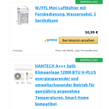
EMPFEHLUNG
WJYFL Mini Luftkühler mit
Fernbedienung, Wassernebel, 5
Sprühdüsen
50,99 €
Bei Amazon ansehen
*
Preis inkl. MwSt., zzgl. Versandkosten
Anzeige
EMPFEHLUNG
HANTECH A+++ Split
Klimaanlage 12000 BTU H-PLUS
energiesparender und
umweltschonender Betrieb für
ganzjährig angenehme
Temperaturen, Smart Home
kompatibel