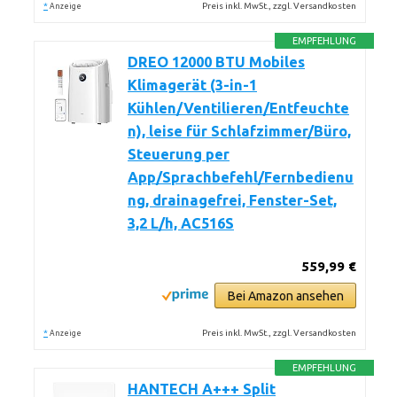
*
Preis inkl. MwSt., zzgl. Versandkosten
Anzeige
EMPFEHLUNG
DREO 12000 BTU Mobiles
Klimagerät (3-in-1
Kühlen/Ventilieren/Entfeuchte
n), leise für Schlafzimmer/Büro,
Steuerung per
App/Sprachbefehl/Fernbedienu
ng, drainagefrei, Fenster-Set,
3,2 L/h, AC516S
559,99 €
Bei Amazon ansehen
*
Preis inkl. MwSt., zzgl. Versandkosten
Anzeige
EMPFEHLUNG
HANTECH A+++ Split