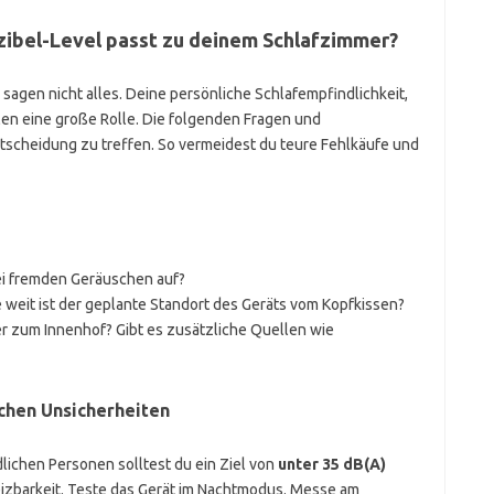
zibel-Level passt zu deinem Schlafzimmer?
n sagen nicht alles. Deine persönliche Schlafempfindlichkeit,
n eine große Rolle. Die folgenden Fragen und
ntscheidung zu treffen. So vermeidest du teure Fehlkäufe und
bei fremden Geräuschen auf?
 weit ist der geplante Standort des Geräts vom Kopfkissen?
er zum Innenhof? Gibt es zusätzliche Quellen wie
chen Unsicherheiten
lichen Personen solltest du ein Ziel von
unter 35 dB(A)
izbarkeit. Teste das Gerät im Nachtmodus. Messe am