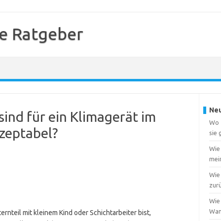
e Ratgeber
Neu
ind für ein Klimagerät im
Wo f
zeptabel?
sie
Wie
mei
Wie 
zur
Wie 
Wa
rnteil mit kleinem Kind oder Schichtarbeiter bist,