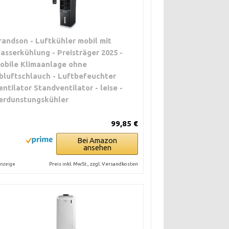
randson - Luftkühler mobil mit
asserkühlung - Preisträger 2025 -
obile Klimaanlage ohne
bluftschlauch - Luftbefeuchter
entilator Standventilator - leise -
erdunstungskühler
99,85 €
Bei Amazon
ansehen
Preis inkl. MwSt., zzgl. Versandkosten
nzeige