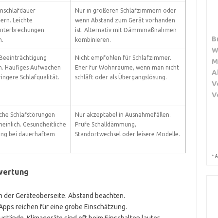
inschlafdauer
Nur in größeren Schlafzimmern oder
ern. Leichte
wenn Abstand zum Gerät vorhanden
unterbrechungen
ist. Alternativ mit Dämmmaßnahmen
B
h.
kombinieren.
W
 Beeinträchtigung
Nicht empfohlen für Schlafzimmer.
M
h. Häufiges Aufwachen
Eher für Wohnräume, wenn man nicht
A
ingere Schlafqualität.
schläft oder als Übergangslösung.
V
V
iche Schlafstörungen
Nur akzeptabel in Ausnahmefällen.
einlich. Gesundheitliche
Prüfe Schalldämmung,
ung bei dauerhaftem
Standortwechsel oder leisere Modelle.
*
A
ewertung
n der Geräteoberseite. Abstand beachten.
 Apps reichen für eine grobe Einschätzung.