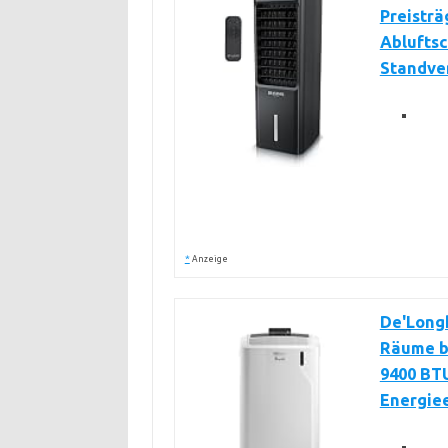
Preisträ
Abluftsc
Standven
*
Anzeige
De'Longh
Räume bi
9400 BTU
Energie