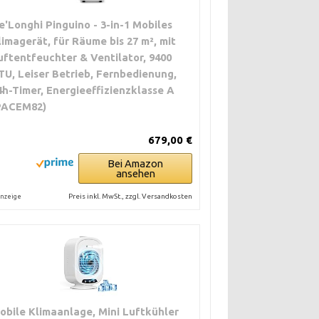
e'Longhi Pinguino - 3-in-1 Mobiles
limagerät, für Räume bis 27 m², mit
uftentfeuchter & Ventilator, 9400
TU, Leiser Betrieb, Fernbedienung,
4h-Timer, Energieeffizienzklasse A
PACEM82)
679,00 €
Bei Amazon
ansehen
Preis inkl. MwSt., zzgl. Versandkosten
nzeige
obile Klimaanlage, Mini Luftkühler