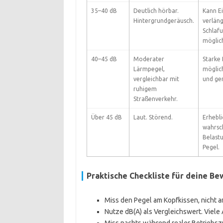
35–40 dB
Deutlich hörbar.
Kann E
Hintergrundgeräusch.
verläng
Schlaf
möglic
40–45 dB
Moderater
Starke
Lärmpegel,
möglic
vergleichbar mit
und ger
ruhigem
Straßenverkehr.
Über 45 dB
Laut. Störend.
Erhebl
wahrsch
Belast
Pegel.
Praktische Checkliste für deine B
Miss den Pegel am Kopfkissen, nicht a
Nutze dB(A) als Vergleichswert. Viele