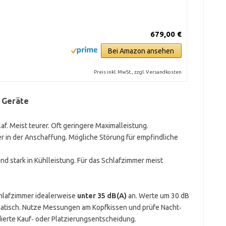
679,00 €
Bei Amazon ansehen
Preis inkl. MwSt., zzgl. Versandkosten
r Geräte
laf. Meist teurer. Oft geringere Maximalleistung.
er in der Anschaffung. Mögliche Störung für empfindliche
und stark in Kühlleistung. Für das Schlafzimmer meist
chlafzimmer idealerweise
unter 35 dB(A)
an. Werte um 30 dB
ematisch. Nutze Messungen am Kopfkissen und prüfe Nacht‑
ndierte Kauf‑ oder Platzierungsentscheidung.