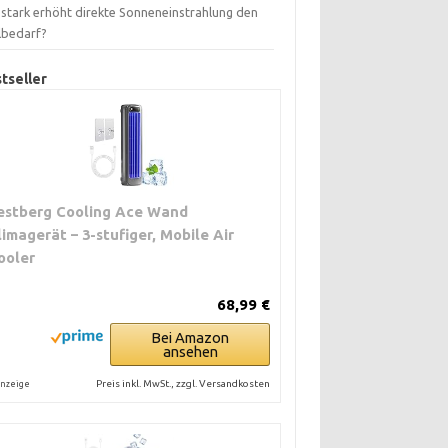
 stark erhöht direkte Sonneneinstrahlung den
lbedarf?
tseller
estberg Cooling Ace Wand
limagerät – 3-stufiger, Mobile Air
ooler
68,99 €
Bei Amazon
ansehen
Preis inkl. MwSt., zzgl. Versandkosten
nzeige