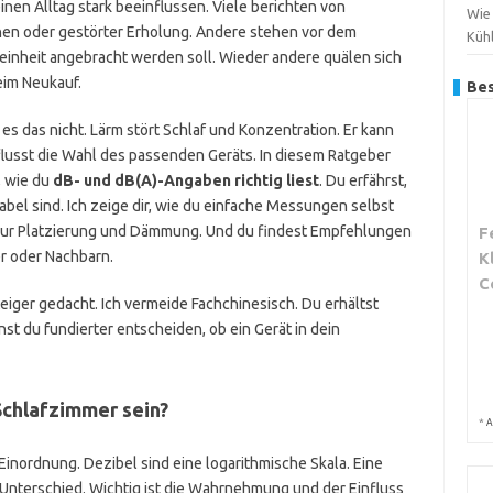
en Alltag stark beeinflussen. Viele berichten von
Wie
en oder gestörter Erholung. Andere stehen vor dem
Küh
einheit angebracht werden soll. Wieder andere quälen sich
eim Neukauf.
Bes
 es das nicht. Lärm stört Schlaf und Konzentration. Er kann
flusst die Wahl des passenden Geräts. In diesem Ratgeber
, wie du
dB- und dB(A)-Angaben richtig liest
. Du erfährst,
el sind. Ich zeige dir, wie du einfache Messungen selbst
zur Platzierung und Dämmung. Und du findest Empfehlungen
F
er oder Nachbarn.
K
C
steiger gedacht. Ich vermeide Fachchinesisch. Du erhältst
t du fundierter entscheiden, ob ein Gerät in dein
Schlafzimmer sein?
*
A
 Einordnung. Dezibel sind eine logarithmische Skala. Eine
 Unterschied. Wichtig ist die Wahrnehmung und der Einfluss