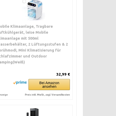
obile Klimaanlage, Tragbare
uftkühlgerät, leise Mobile
limaanlage mit 500ml
asserbehälter, 2 Lüftungsstufen & 2
prühmodi, Mini Klimatisierung für
chlafzimmer und Outdoor
amping(Weiß)
32,99 €
Bei Amazon
ansehen
Preis inkl. MwSt., zzgl. Versandkosten
nzeige