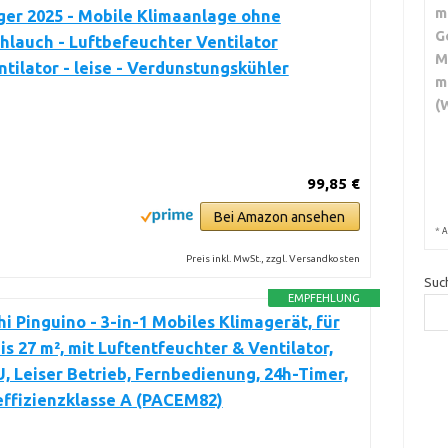
m
ger 2025 - Mobile Klimaanlage ohne
G
hlauch - Luftbefeuchter Ventilator
M
tilator - leise - Verdunstungskühler
m
(
99,85 €
Bei Amazon ansehen
*
A
Preis inkl. MwSt., zzgl. Versandkosten
Suc
EMPFEHLUNG
i Pinguino - 3-in-1 Mobiles Klimagerät, für
s 27 m², mit Luftentfeuchter & Ventilator,
, Leiser Betrieb, Fernbedienung, 24h-Timer,
effizienzklasse A (PACEM82)