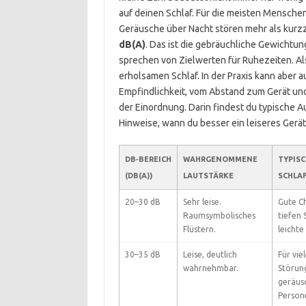
auf deinen Schlaf. Für die meisten Menschen
Geräusche über Nacht stören mehr als kurzz
dB(A)
. Das ist die gebräuchliche Gewichtu
sprechen von Zielwerten für Ruhezeiten. Als
erholsamen Schlaf. In der Praxis kann aber a
Empfindlichkeit, vom Abstand zum Gerät und 
der Einordnung. Darin findest du typische 
Hinweise, wann du besser ein leiseres Gerät
DB‑BEREICH
WAHRGENOMMENE
TYPIS
(DB(A))
LAUTSTÄRKE
SCHLA
20–30 dB
Sehr leise.
Gute C
Raumsymbolisches
tiefen 
Flüstern.
leichte
30–35 dB
Leise, deutlich
Für vie
wahrnehmbar.
Störun
geräus
Persone