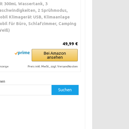
it 300mL Wassertank, 3
eschwindigkeiten, 2 Sprühmodus,
obil Klimagerät USB, Klimaanlage
obil für Büro, Schlafzimmer, Camping
Weiß)
49,99 €
Bei Amazon
ansehen
Preis inkl. MwSt., zzgl. Versandkosten
nzeige
hen
Suchen