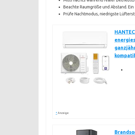
Miss nachts während realer Betriebszu
Beachte Raumgröße und Abstand. Ein Ger
Prüfe Nachtmodus, niedrigste Lüfters
HANTECH
energie
ganzjäh
kompati
*
Anzeige
Brandson