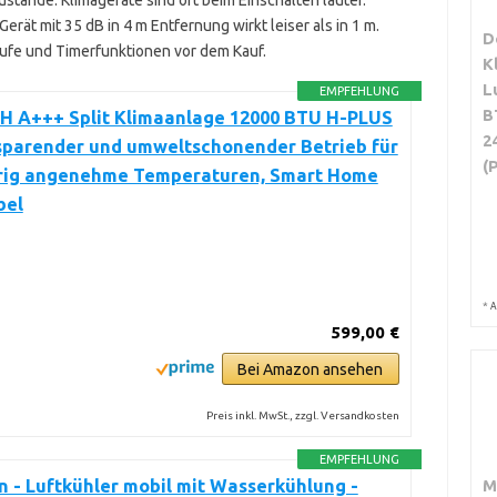
stände. Klimageräte sind oft beim Einschalten lauter.
ät mit 35 dB in 4 m Entfernung wirkt leiser als in 1 m.
D
tufe und Timerfunktionen vor dem Kauf.
K
L
EMPFEHLUNG
B
 A+++ Split Klimaanlage 12000 BTU H-PLUS
2
sparender und umweltschonender Betrieb für
(
rig angenehme Temperaturen, Smart Home
bel
*
A
599,00 €
Bei Amazon ansehen
Preis inkl. MwSt., zzgl. Versandkosten
EMPFEHLUNG
 - Luftkühler mobil mit Wasserkühlung -
M