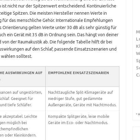
 ist nicht nur der Spitzenwert entscheidend. Kontinuierliche
eitige Spitzen. Die meisten Hersteller nennen Werte in
ng für das menschliche Gehör. Internationale Empfehlungen
 Orientierung gelten Werte unter 30 dB als sehr günstig für
M
uch ein Gerät mit 35 dB in Ordnung sein. Das hängt von deiner
L
von der Raumakustik ab. Die folgende Tabelle hilft dir bei
K
Auswirkungen auf den Schlaf, passende Einsatzszenarien und
W
 wählen solltest.
S
S
CHE AUSWIRKUNGEN AUF
EMPFOHLENE EINSATZSZENARIEN
C
F
hancen auf ungestörten,
Nachttaugliche Split‑Klimageräte auf
Schlaf. Geeignet für
niedriger Stufe, gut gedämmte
 und tiefe Schläfer.
Außengeräte, Geräte mit Nachtmodus.
*
A
le akzeptabel. Leichte
Kompakte Splitgeräte, leise mobile
gen möglich bei
Geräte im Eco‑ oder Nachtmodus.
chempfindlichen
n oder Kleinkindern.