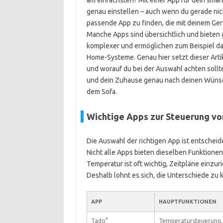
am einfachsten? Mit einer App für dein smar
genau einstellen – auch wenn du gerade nicht
passende App zu finden, die mit deinem Gerät
Manche Apps sind übersichtlich und bieten
komplexer und ermöglichen zum Beispiel das 
Home-Systeme. Genau hier setzt dieser Artike
und worauf du bei der Auswahl achten sollt
und dein Zuhause genau nach deinen Wünsch
dem Sofa.
Wichtige Apps zur Steuerung vo
Die Auswahl der richtigen App ist entscheid
Nicht alle Apps bieten dieselben Funktione
Temperatur ist oft wichtig, Zeitpläne einzur
Deshalb lohnt es sich, die Unterschiede zu 
APP
HAUPTFUNKTIONEN
Tado°
Temperatursteuerung, 