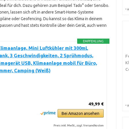
deal für dich. Dazu gehören zum Beispiel Tado° oder Sensibo.
*
A
ionen, lassen sich oft in andere Smart-Home-Systeme
itpläne oder Geofencing. Du kannst so das Klima in deinem
assen und hast stets Kontrolle über dein Gerät, auch wenn
EMPFEHLUNG
limaanlage, Mini Luftkühler mit 300mL
nk, 3 Geschwindigkeiten, 2 Sprühmodus,
F
K
imagerät USB, Klimaanlage mobil für Büro,
C
immer, Camping (Weiß)
49,99 €
*
A
Bei Amazon ansehen
Preis inkl. MwSt., zzgl. Versandkosten