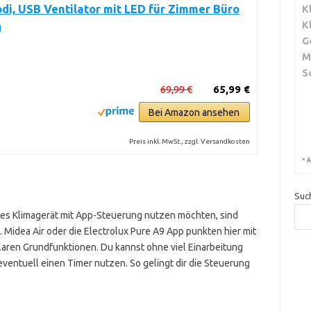
i, USB Ventilator mit LED für Zimmer Büro
K
K
g
G
M
S
69,99 €
65,99 €
Bei Amazon ansehen
Preis inkl. MwSt., zzgl. Versandkosten
*
A
Suc
tes Klimagerät mit App-Steuerung nutzen möchten, sind
. Midea Air oder die Electrolux Pure A9 App punkten hier mit
aren Grundfunktionen. Du kannst ohne viel Einarbeitung
ventuell einen Timer nutzen. So gelingt dir die Steuerung