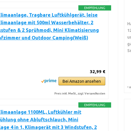
EMPFEHLUNG
limaanlage, Tragbare Luftkühlgerät, leise
limaanlage mit 500ml Wasserbehälter, 2
H
stufen & 2 Sprühmodi, Mini Klimatisierung
1
u
lafzimmer und Outdoor Camping(Weiß)
g
S
32,99 €
Bei Amazon ansehen
*
A
Preis inkl. MwSt., zzgl. Versandkosten
EMPFEHLUNG
limaanlage 1100ML, Luftkühler mit
ühlung ohne Abluftschlauch, Mini
age 4 in 1, Klimagerät mit 3 Windstufen, 2