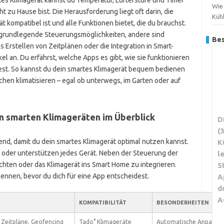
tes Klimagerät kannst du Temperatur, Lüfterstufe und Timer
Wie
 zu Hause bist. Die Herausforderung liegt oft darin, die
Küh
 kompatibel ist und alle Funktionen bietet, die du brauchst.
 grundlegende Steuerungsmöglichkeiten, andere sind
Bes
Erstellen von Zeitplänen oder die Integration in Smart-
l an. Du erfährst, welche Apps es gibt, wie sie funktionieren
est. So kannst du dein smartes Klimagerät bequem bedienen
en klimatisieren – egal ob unterwegs, im Garten oder auf
n smarten Klimageräten im Überblick
D
(
end, damit du dein smartes Klimagerät optimal nutzen kannst.
K
n oder unterstützen jedes Gerät. Neben der Steuerung der
l
ichten oder das Klimagerät ins Smart Home zu integrieren.
S
kennen, bevor du dich für eine App entscheidest.
A
d
A
KOMPATIBILITÄT
BESONDERHEITEN
Zeitpläne, Geofencing
Tado° Klimageräte
Automatische Anpassun