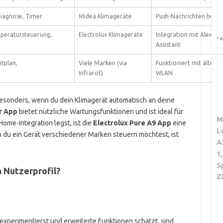
diagnose, Timer
Midea Klimageräte
Push-Nachrichten bei W
mperatursteuerung,
Electrolux Klimageräte
Integration mit Alexa u
*
A
Assistant
itplan,
Viele Marken (via
Funktioniert mit ältere
Infrarot)
WLAN
besonders, wenn du dein Klimagerät automatisch an deine
r App
bietet nützliche Wartungsfunktionen und ist ideal für
M
ome-Integration legst, ist die
Electrolux Pure A9 App
eine
L
n du ein Gerät verschiedener Marken steuern möchtest, ist
A
1
S
 Nutzerprofil?
Z
xperimentierst und erweiterte Funktionen schätzt, sind