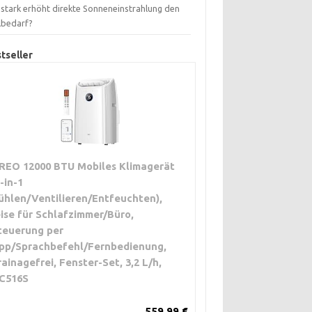
 stark erhöht direkte Sonneneinstrahlung den
lbedarf?
tseller
REO 12000 BTU Mobiles Klimagerät
3-in-1
ühlen/Ventilieren/Entfeuchten),
eise für Schlafzimmer/Büro,
teuerung per
pp/Sprachbefehl/Fernbedienung,
rainagefrei, Fenster-Set, 3,2 L/h,
C516S
g bei Anwesenheit
559,99 €