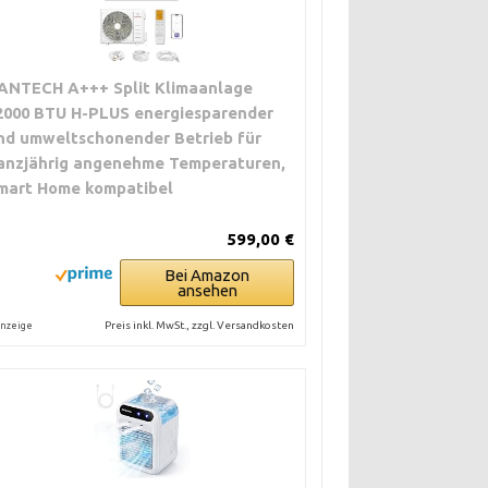
ANTECH A+++ Split Klimaanlage
2000 BTU H-PLUS energiesparender
nd umweltschonender Betrieb für
anzjährig angenehme Temperaturen,
mart Home kompatibel
599,00 €
Bei Amazon
ansehen
Preis inkl. MwSt., zzgl. Versandkosten
nzeige