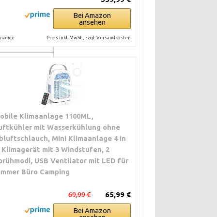
Bei Amazon
artung
ansehen
nd Google
Preis inkl. MwSt., zzgl. Versandkosten
nzeige
n Geräten ohne
obile Klimaanlage 1100ML,
uftkühler mit Wasserkühlung ohne
bluftschlauch, Mini Klimaanlage 4 in
, Klimagerät mit 3 Windstufen, 2
prühmodi, USB Ventilator mit LED für
immer Büro Camping
69,99 €
65,99 €
Bei Amazon