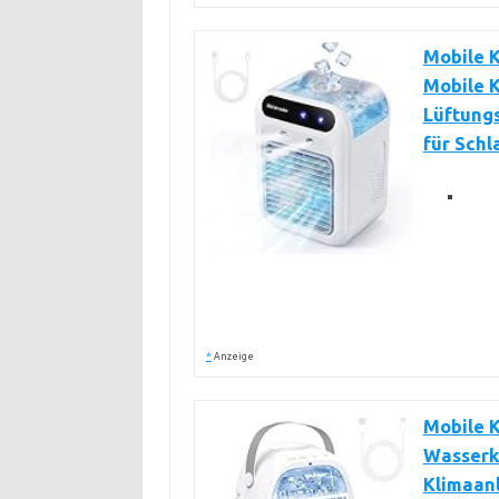
Mobile K
Mobile K
Lüftungs
für Sch
*
Anzeige
Mobile K
Wasserk
Klimaanl