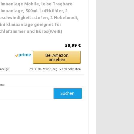
limaanlage Mobile, leise Tragbare
limaanlage, 500ml-Luftkühler, 2
eschwindigkeitsstufen, 2 Nebelmodi,
ini klimaanlage geeignet für
chlafzimmer und Büros(Weiß)
59,99 €
Bei Amazon
ansehen
Preis inkl. MwSt., zzgl. Versandkosten
nzeige
hen
Suchen