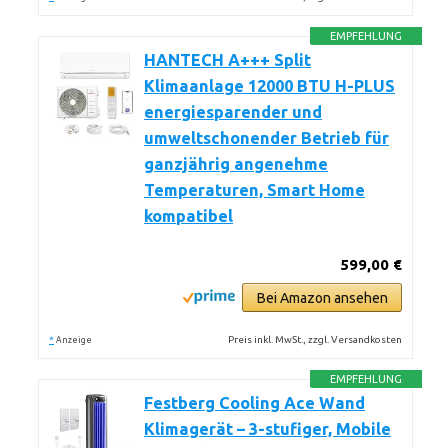
EMPFEHLUNG
HANTECH A+++ Split
Klimaanlage 12000 BTU H-PLUS
energiesparender und
umweltschonender Betrieb für
ganzjährig angenehme
Temperaturen, Smart Home
kompatibel
599,00 €
Bei Amazon ansehen
*
Preis inkl. MwSt., zzgl. Versandkosten
Anzeige
EMPFEHLUNG
Festberg Cooling Ace Wand
Klimagerät – 3-stufiger, Mobile