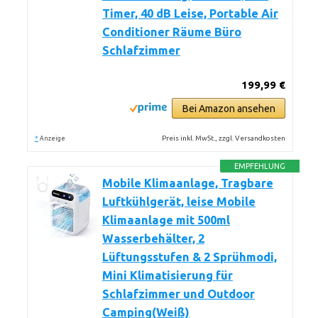
Timer, 40 dB Leise, Portable Air
Conditioner Räume Büro
Schlafzimmer
199,99 €
Bei Amazon ansehen
*
Preis inkl. MwSt., zzgl. Versandkosten
Anzeige
EMPFEHLUNG
Mobile Klimaanlage, Tragbare
Luftkühlgerät, leise Mobile
Klimaanlage mit 500ml
Wasserbehälter, 2
Lüftungsstufen & 2 Sprühmodi,
Mini Klimatisierung für
Schlafzimmer und Outdoor
Camping(Weiß)