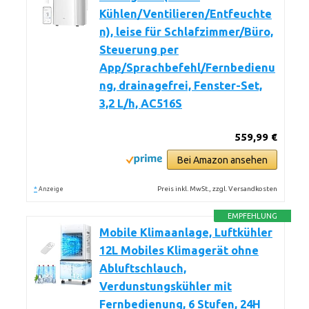
Kühlen/Ventilieren/Entfeuchte
n), leise für Schlafzimmer/Büro,
Steuerung per
App/Sprachbefehl/Fernbedienu
ng, drainagefrei, Fenster-Set,
3,2 L/h, AC516S
559,99 €
Bei Amazon ansehen
*
Preis inkl. MwSt., zzgl. Versandkosten
Anzeige
EMPFEHLUNG
Mobile Klimaanlage, Luftkühler
12L Mobiles Klimagerät ohne
Abluftschlauch,
Verdunstungskühler mit
Fernbedienung, 6 Stufen, 24H