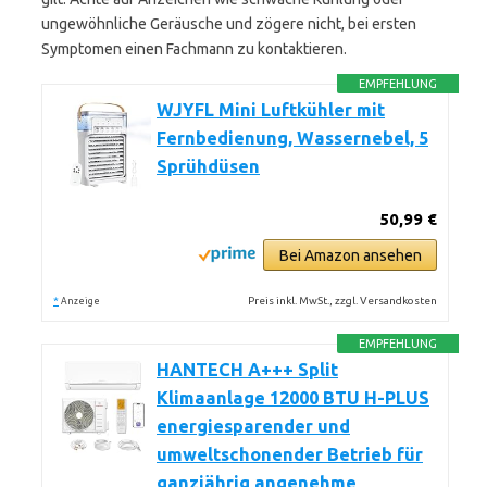
ungewöhnliche Geräusche und zögere nicht, bei ersten
Symptomen einen Fachmann zu kontaktieren.
EMPFEHLUNG
WJYFL Mini Luftkühler mit
Fernbedienung, Wassernebel, 5
Sprühdüsen
50,99 €
Bei Amazon ansehen
*
Preis inkl. MwSt., zzgl. Versandkosten
Anzeige
EMPFEHLUNG
HANTECH A+++ Split
Klimaanlage 12000 BTU H-PLUS
energiesparender und
umweltschonender Betrieb für
ganzjährig angenehme