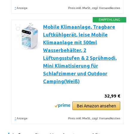
*
Preis inkl. MwSt., zzgl. Versandkosten
Anzeige
EMPFEHLUNG
Mobile Klimaanlage, Tragbare
Luftkühlgerät, leise Mobile
Klimaanlage mit 500ml
Wasserbehälter, 2
Lüftungsstufen & 2 Sprühmodi,
Mini Klimatisierung für
Schlafzimmer und Outdoor
Camping(Weiß)
32,99 €
Bei Amazon ansehen
*
Preis inkl. MwSt., zzgl. Versandkosten
Anzeige