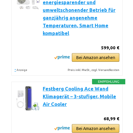
energiesparender und
umweltschonender Betrieb für
ganzjährig angenehme
Temperaturen, Smart Home
kompatibel
599,00 €
Bei Amazon ansehen
*
Preis inkl. MwSt., zzgl. Versandkosten
Anzeige
EMPFEHLUNG
Festberg Cooling Ace Wand
Klimagerät – 3-stufiger, Mobile
Air Cooler
68,99 €
Bei Amazon ansehen