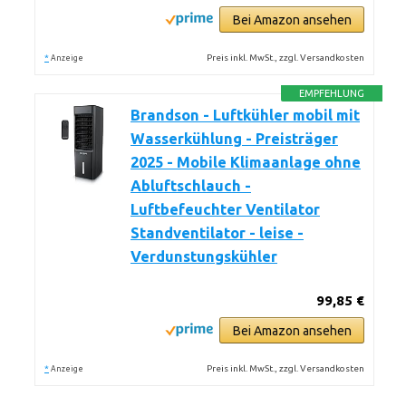
Bei Amazon ansehen
*
Preis inkl. MwSt., zzgl. Versandkosten
Anzeige
EMPFEHLUNG
Brandson - Luftkühler mobil mit
Wasserkühlung - Preisträger
2025 - Mobile Klimaanlage ohne
Abluftschlauch -
Luftbefeuchter Ventilator
Standventilator - leise -
Verdunstungskühler
99,85 €
Bei Amazon ansehen
*
Preis inkl. MwSt., zzgl. Versandkosten
Anzeige