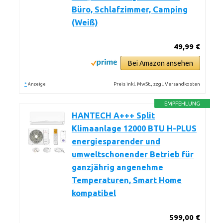
Büro, Schlafzimmer, Camping
(Weiß)
49,99 €
Bei Amazon ansehen
*
Preis inkl. MwSt., zzgl. Versandkosten
Anzeige
EMPFEHLUNG
HANTECH A+++ Split
Klimaanlage 12000 BTU H-PLUS
energiesparender und
umweltschonender Betrieb für
ganzjährig angenehme
Temperaturen, Smart Home
kompatibel
599,00 €