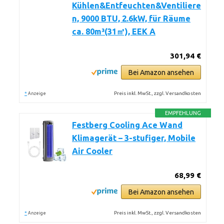
Kühlen&Entfeuchten&Ventiliere
n, 9000 BTU, 2.6kW, für Räume
ca. 80m³(31㎡), EEK A
301,94 €
Bei Amazon ansehen
*
Preis inkl. MwSt., zzgl. Versandkosten
Anzeige
EMPFEHLUNG
Festberg Cooling Ace Wand
Klimagerät – 3-stufiger, Mobile
Air Cooler
68,99 €
Bei Amazon ansehen
*
Preis inkl. MwSt., zzgl. Versandkosten
Anzeige