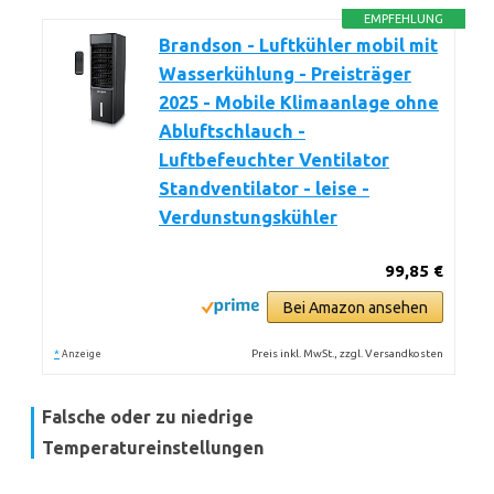
EMPFEHLUNG
Brandson - Luftkühler mobil mit
Wasserkühlung - Preisträger
2025 - Mobile Klimaanlage ohne
Abluftschlauch -
Luftbefeuchter Ventilator
Standventilator - leise -
Verdunstungskühler
99,85 €
Bei Amazon ansehen
*
Preis inkl. MwSt., zzgl. Versandkosten
Anzeige
Falsche oder zu niedrige
Temperatureinstellungen