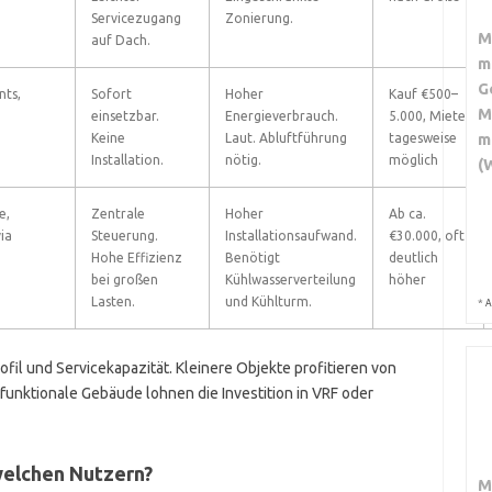
Servicezugang
Zonierung.
M
auf Dach.
m
G
nts,
Sofort
Hoher
Kauf €500–
M
einsetzbar.
Energieverbrauch.
5.000, Miete
m
Keine
Laut. Abluftführung
tagesweise
Installation.
nötig.
möglich
(
e,
Zentrale
Hoher
Ab ca.
ia
Steuerung.
Installationsaufwand.
€30.000, oft
Hohe Effizienz
Benötigt
deutlich
bei großen
Kühlwasserverteilung
höher
Lasten.
und Kühlturm.
*
A
il und Servicekapazität. Kleinere Objekte profitieren von
ifunktionale Gebäude lohnen die Investition in VRF oder
welchen Nutzern?
M