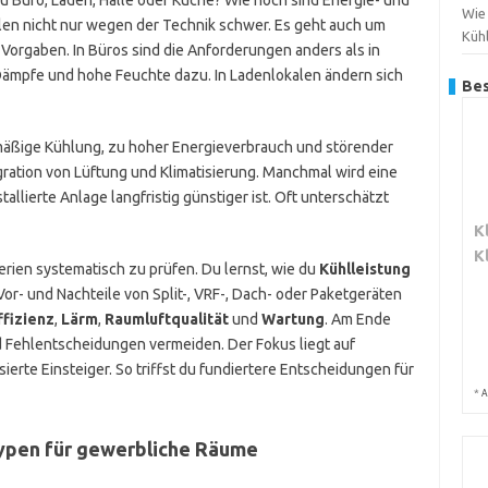
u Büro, Laden, Halle oder Küche? Wie hoch sind Energie- und
Wie
len nicht nur wegen der Technik schwer. Es geht auch um
Küh
 Vorgaben. In Büros sind die Anforderungen anders als in
Dämpfe und hohe Feuchte dazu. In Ladenlokalen ändern sich
Bes
äßige Kühlung, zu hoher Energieverbrauch und störender
gration von Lüftung und Klimatisierung. Manchmal wird eine
allierte Anlage langfristig günstiger ist. Oft unterschätzt
K
K
iterien systematisch zu prüfen. Du lernst, wie du
Kühlleistung
Vor- und Nachteile von Split-, VRF-, Dach- oder Paketgeräten
fizienz
,
Lärm
,
Raumluftqualität
und
Wartung
. Am Ende
 Fehlentscheidungen vermeiden. Der Fokus liegt auf
ierte Einsteiger. So triffst du fundiertere Entscheidungen für
*
A
ypen für gewerbliche Räume