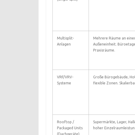
Multisplit-
Mehrere Räume an eine
Anlagen
Außeneinheit. Büroetag
Praxisräume.
VRF/VRV-
Große Bürogebäude, Hot
Systeme
flexible Zonen. Skalierba
Rooftop /
Supermärkte, Lager, Hall
Packaged Units
hoher Einzelraumleistun
(Dachgeräte)