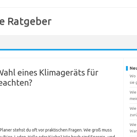
e Ratgeber
Neu
Wahl eines Klimageräts für
Wo f
eachten?
sie
Wie
mei
Wie 
zur
Wie 
 Planer stehst du oft vor praktischen Fragen. Wie groß muss
Wa