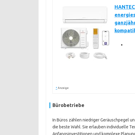
HANTECH
energie
ganzjäh
kompati
*
Anzeige
Bürobetriebe
In Büros zählen niedriger Geräuschpegel u
die beste Wahl. Sie erlauben individuelle T
Anfangsinvestitionen und komplexe Planung. 