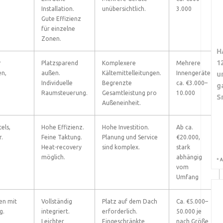
Installation.
unübersichtlich.
3.000
Gute Effizienz
für einzelne
Zonen.
H
1
r
Platzsparend
Komplexere
Mehrere
en,
außen.
Kältemittelleitungen.
Innengeräte:
u
Individuelle
Begrenzte
ca. €3.000–
g
Raumsteuerung.
Gesamtleistung pro
10.000
S
Außeneinheit.
els,
Hohe Effizienz.
Hohe Investition.
Ab ca.
r.
Feine Taktung.
Planung und Service
€20.000,
Heat-recovery
sind komplex.
stark
möglich.
abhängig
*
A
vom
Umfang
en mit
Vollständig
Platz auf dem Dach
Ca. €5.000–
g.
integriert.
erforderlich.
50.000 je
Leichter
Eingeschränkte
nach Größe