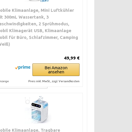
Kondensatoren.
obile Klimaanlage, Mini Luftkühler
it 300mL Wassertank, 3
eschwindigkeiten, 2 Sprühmodus,
Niedrig. Regelmäßige
obil Klimagerät USB, Klimaanlage
Reinigung und
obil für Büro, Schlafzimmer, Camping
Kondensatmanagement.
Weiß)
Hoch.
49,99 €
Wasseraufbereitung,
Bei Amazon
fachliche Instandhaltung
ansehen
notwendig.
Preis inkl. MwSt., zzgl. Versandkosten
nzeige
obile Klimaanlage, Tragbare