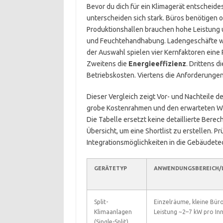
Bevor du dich für ein Klimagerät entscheides
unterscheiden sich stark. Büros benötigen 
Produktionshallen brauchen hohe Leistung 
und Feuchtehandhabung. Ladengeschäfte wol
der Auswahl spielen vier Kernfaktoren eine 
Zweitens die
Energieeffizienz
. Drittens d
Betriebskosten. Viertens die Anforderungen 
Dieser Vergleich zeigt Vor- und Nachteile d
grobe Kostenrahmen und den erwarteten Wa
Die Tabelle ersetzt keine detaillierte Berech
Übersicht, um eine Shortlist zu erstellen. 
Integrationsmöglichkeiten in die Gebäudete
GERÄTETYP
ANWENDUNGSBEREICH/
Split-
Einzelräume, kleine Büro
Klimaanlagen
Leistung ~2–7 kW pro In
(Single-Split)