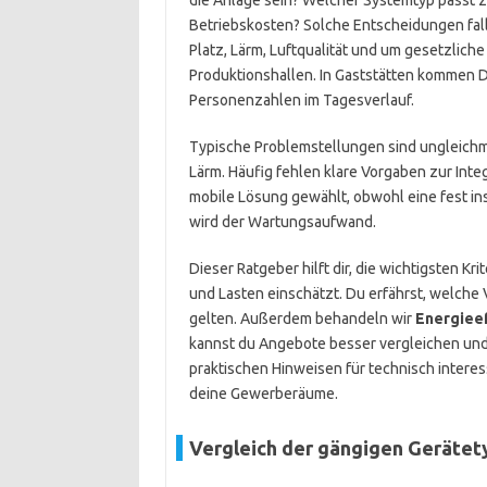
die Anlage sein? Welcher Systemtyp passt z
Betriebskosten? Solche Entscheidungen fal
Platz, Lärm, Luftqualität und um gesetzliche
Produktionshallen. In Gaststätten kommen 
Personenzahlen im Tagesverlauf.
Typische Problemstellungen sind ungleichm
Lärm. Häufig fehlen klare Vorgaben zur Inte
mobile Lösung gewählt, obwohl eine fest inst
wird der Wartungsaufwand.
Dieser Ratgeber hilft dir, die wichtigsten Kr
und Lasten einschätzt. Du erfährst, welche 
gelten. Außerdem behandeln wir
Energieef
kannst du Angebote besser vergleichen und
praktischen Hinweisen für technisch interess
deine Gewerberäume.
Vergleich der gängigen Gerätet