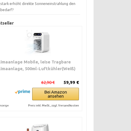
 stark erhöht direkte Sonneneinstrahlung den
lbedarf?
tseller
limaanlage Mobile, leise Tragbare
limaanlage, 500ml-Luftkühler(Weiß)
62,90 €
59,99 €
Bei Amazon
ansehen
Preis inkl. MwSt., zzgl. Versandkosten
nzeige