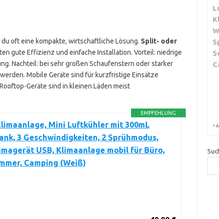
L
K
W
 du oft eine kompakte, wirtschaftliche Lösung.
Split- oder
S
eten gute Effizienz und einfache Installation. Vorteil: niedrige
S
ng. Nachteil: bei sehr großen Schaufenstern oder starker
C
erden. Mobile Geräte sind für kurzfristige Einsätze
. Rooftop-Geräte sind in kleinen Läden meist
EMPFEHLUNG
limaanlage, Mini Luftkühler mit 300mL
*
A
nk, 3 Geschwindigkeiten, 2 Sprühmodus,
imagerät USB, Klimaanlage mobil für Büro,
Suc
immer, Camping (Weiß)