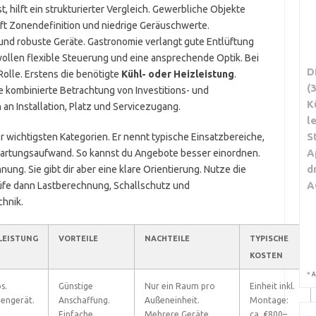
t, hilft ein strukturierter Vergleich. Gewerbliche Objekte
oft Zonendefinition und niedrige Geräuschwerte.
und robuste Geräte. Gastronomie verlangt gute Entlüftung
len flexible Steuerung und eine ansprechende Optik. Bei
D
Rolle. Erstens die benötigte
Kühl- oder Heizleistung
.
(
ie kombinierte Betrachtung von Investitions- und
K
an Installation, Platz und Servicezugang.
l
S
er wichtigsten Kategorien. Er nennt typische Einsatzbereiche,
A
rtungsaufwand. So kannst du Angebote besser einordnen.
d
nung. Sie gibt dir aber eine klare Orientierung. Nutze die
A
Prüfe dann Lastberechnung, Schallschutz und
chnik.
LEISTUNG
VORTEILE
NACHTEILE
TYPISCHE
KOSTEN
*
A
s.
Günstige
Nur ein Raum pro
Einheit inkl.
nengerät.
Anschaffung.
Außeneinheit.
Montage:
Einfache
Mehrere Geräte
ca. €800–