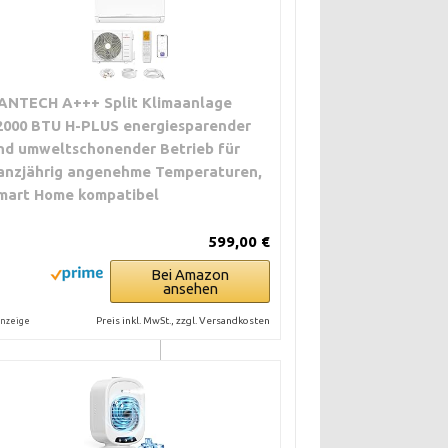
ANTECH A+++ Split Klimaanlage
2000 BTU H-PLUS energiesparender
Mittel. Reinigung der
Innengeräte,
nd umweltschonender Betrieb für
Systemcheck.
anzjährig angenehme Temperaturen,
mart Home kompatibel
599,00 €
Mittel bis hoch.
Bei Amazon
Fachpersonal
ansehen
erforderlich.
Preis inkl. MwSt., zzgl. Versandkosten
nzeige
Mittel. Regelmäßige
Wartung von
Ventilatoren und