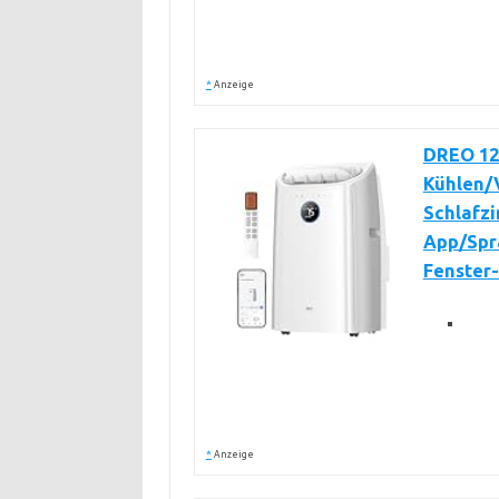
*
Anzeige
DREO 12
Kühlen/V
Schlafz
App/Spr
Fenster-
*
Anzeige