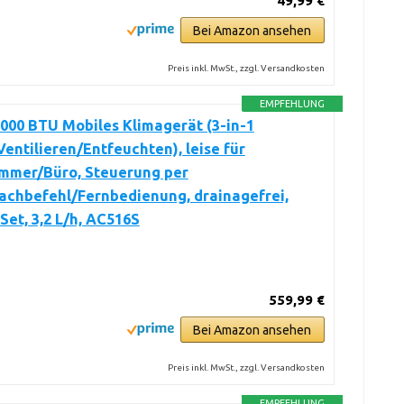
49,99 €
Bei Amazon ansehen
Preis inkl. MwSt., zzgl. Versandkosten
EMPFEHLUNG
000 BTU Mobiles Klimagerät (3-in-1
entilieren/Entfeuchten), leise für
immer/Büro, Steuerung per
achbefehl/Fernbedienung, drainagefrei,
Set, 3,2 L/h, AC516S
559,99 €
Bei Amazon ansehen
Preis inkl. MwSt., zzgl. Versandkosten
EMPFEHLUNG