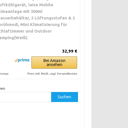
uftkühlgerät, leise Mobile
limaanlage mit 500ml
asserbehälter, 2 Lüftungsstufen & 2
prühmodi, Mini Klimatisierung für
chlafzimmer und Outdoor
amping(Weiß)
32,99 €
Bei Amazon
ansehen
Preis inkl. MwSt., zzgl. Versandkosten
nzeige
hen
Suchen