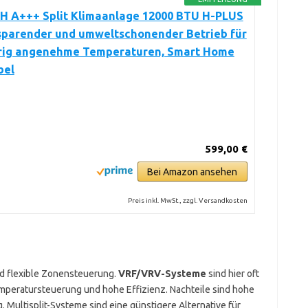
 A+++ Split Klimaanlage 12000 BTU H-PLUS
sparender und umweltschonender Betrieb für
rig angenehme Temperaturen, Smart Home
bel
599,00 €
Bei Amazon ansehen
Preis inkl. MwSt., zzgl. Versandkosten
nd flexible Zonensteuerung.
VRF/VRV-Systeme
sind hier oft
emperatursteuerung und hohe Effizienz. Nachteile sind hohe
Multisplit-Systeme sind eine günstigere Alternative für