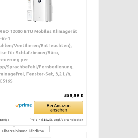
REO 12000 BTU Mobiles Klimagerät
3-in-1
ühlen/Ventilieren/Entfeuchten),
eise für Schlafzimmer/Büro,
teuerung per
pp/Sprachbefehl/Fernbedienung,
rainagefrei, Fenster-Set, 3,2 L/h,
C516S
559,99 €
WARTUNGSAUFWAND
Bei Amazon
ansehen
Preis inkl. MwSt., zzgl. Versandkosten
nzeige
Niedrig bis mittel.
Filterreinigung, jährliche
Inspektion.