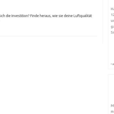
H
1
ch die Investition? Finde heraus, wie sie deine Luftqualität
u
!
g
S
*
A
M
m