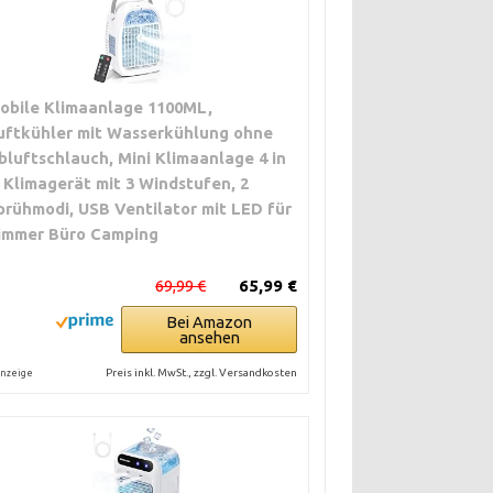
obile Klimaanlage 1100ML,
uftkühler mit Wasserkühlung ohne
bluftschlauch, Mini Klimaanlage 4 in
, Klimagerät mit 3 Windstufen, 2
prühmodi, USB Ventilator mit LED für
immer Büro Camping
69,99 €
65,99 €
Bei Amazon
ansehen
Preis inkl. MwSt., zzgl. Versandkosten
nzeige