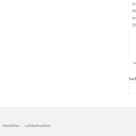
G
M
m
(
*
A
Suc
·
Heizlüfter
·
Luftbefeuchter