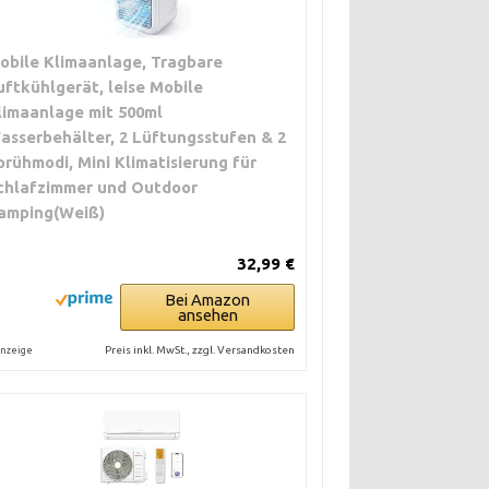
obile Klimaanlage, Tragbare
uftkühlgerät, leise Mobile
limaanlage mit 500ml
asserbehälter, 2 Lüftungsstufen & 2
prühmodi, Mini Klimatisierung für
chlafzimmer und Outdoor
amping(Weiß)
32,99 €
Bei Amazon
ansehen
Preis inkl. MwSt., zzgl. Versandkosten
nzeige