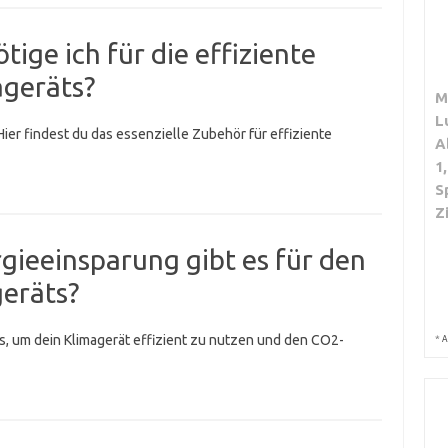
ige ich für die effiziente
geräts?
M
L
Hier findest du das essenzielle Zubehör für effiziente
A
1
S
Z
gieeinsparung gibt es für den
geräts?
ps, um dein Klimagerät effizient zu nutzen und den CO2-
*
A