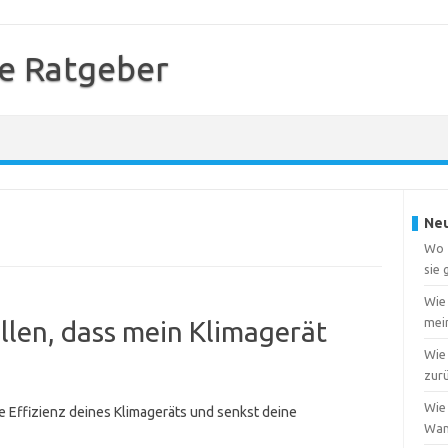
e Ratgeber
Neu
Wo f
sie
Wie
mei
ellen, dass mein Klimagerät
Wie 
zur
Wie 
ie Effizienz deines Klimageräts und senkst deine
Wa