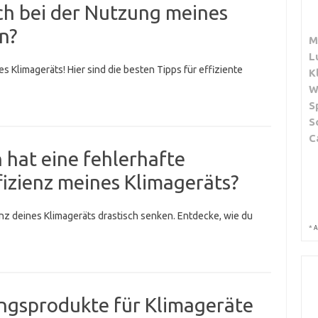
ich bei der Nutzung meines
n?
M
L
 Klimageräts! Hier sind die besten Tipps für effiziente
K
W
S
S
C
hat eine fehlerhafte
ffizienz meines Klimageräts?
ienz deines Klimageräts drastisch senken. Entdecke, wie du
*
A
ungsprodukte für Klimageräte