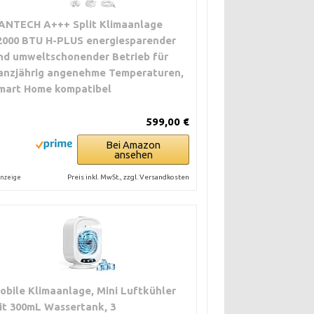
ANTECH A+++ Split Klimaanlage
2000 BTU H-PLUS energiesparender
nd umweltschonender Betrieb für
anzjährig angenehme Temperaturen,
mart Home kompatibel
599,00 €
Bei Amazon
ansehen
Preis inkl. MwSt., zzgl. Versandkosten
nzeige
obile Klimaanlage, Mini Luftkühler
it 300mL Wassertank, 3