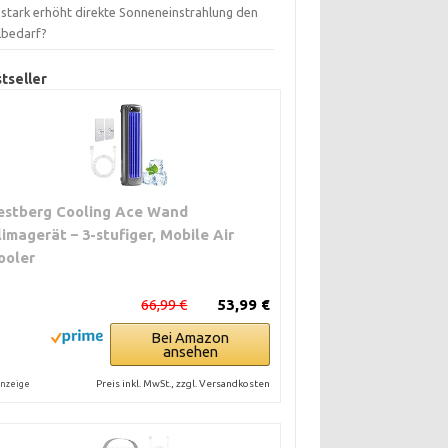
 stark erhöht direkte Sonneneinstrahlung den
lbedarf?
tseller
estberg Cooling Ace Wand
limagerät – 3-stufiger, Mobile Air
ooler
66,99 €
53,99 €
Bei Amazon
ansehen
Preis inkl. MwSt., zzgl. Versandkosten
nzeige