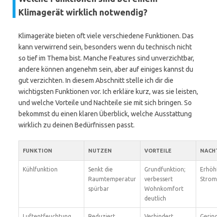
Klimagerät wirklich notwendig?
Klimageräte bieten oft viele verschiedene Funktionen. Das
kann verwirrend sein, besonders wenn du technisch nicht
so tief im Thema bist. Manche Features sind unverzichtbar,
andere können angenehm sein, aber auf einiges kannst du
gut verzichten. In diesem Abschnitt stelle ich dir die
wichtigsten Funktionen vor. Ich erkläre kurz, was sie leisten,
und welche Vorteile und Nachteile sie mit sich bringen. So
bekommst du einen klaren Überblick, welche Ausstattung
wirklich zu deinen Bedürfnissen passt.
FUNKTION
NUTZEN
VORTEILE
NACH
Kühlfunktion
Senkt die
Grundfunktion;
Erhöh
Raumtemperatur
verbessert
Strom
spürbar
Wohnkomfort
deutlich
Luftentfeuchtung
Reduziert
Verhindert
Gerin