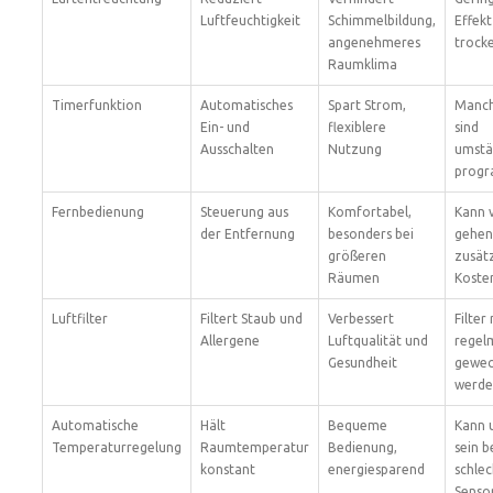
Luftfeuchtigkeit
Schimmelbildung,
Effekt
angenehmeres
trock
Raumklima
Timerfunktion
Automatisches
Spart Strom,
Manch
Ein- und
flexiblere
sind
Ausschalten
Nutzung
umstä
progr
Fernbedienung
Steuerung aus
Komfortabel,
Kann 
der Entfernung
besonders bei
gehen
größeren
zusätz
Räumen
Koste
Luftfilter
Filtert Staub und
Verbessert
Filter
Allergene
Luftqualität und
regel
Gesundheit
gewec
werde
Automatische
Hält
Bequeme
Kann 
Temperaturregelung
Raumtemperatur
Bedienung,
sein b
konstant
energiesparend
schlec
Senso