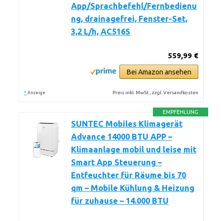
App/Sprachbefehl/Fernbedienu
ng, drainagefrei, Fenster-Set,
3,2 L/h, AC516S
559,99 €
Bei Amazon ansehen
*
Preis inkl. MwSt., zzgl. Versandkosten
Anzeige
EMPFEHLUNG
SUNTEC Mobiles Klimagerät
Advance 14000 BTU APP –
Klimaanlage mobil und leise mit
Smart App Steuerung –
Entfeuchter für Räume bis 70
qm – Mobile Kühlung & Heizung
für zuhause – 14.000 BTU