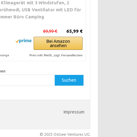
, Klimagerät mit 3 Windstufen, 2
prühmodi, USB Ventilator mit LED für
immer Büro Camping
69,99 €
65,99 €
Bei Amazon
ansehen
Preis inkl. MwSt., zzgl. Versandkosten
nzeige
hen
Suchen
Impressum
© 2025 Ostsee-Ventures UG