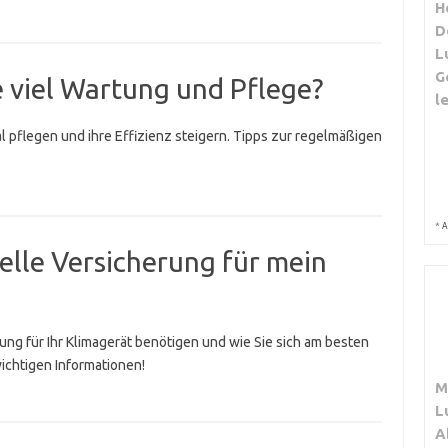
H
D
L
G
 viel Wartung und Pflege?
l
al pflegen und ihre Effizienz steigern. Tipps zur regelmäßigen
*
A
ielle Versicherung für mein
rung für Ihr Klimagerät benötigen und wie Sie sich am besten
wichtigen Informationen!
M
L
A