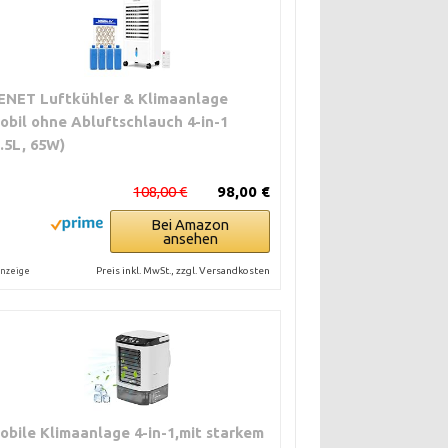
ENET Luftkühler & Klimaanlage
obil ohne Abluftschlauch 4-in-1
3.5L, 65W)
108,00 €
98,00 €
Bei Amazon
ansehen
Preis inkl. MwSt., zzgl. Versandkosten
nzeige
obile Klimaanlage 4-in-1,mit starkem