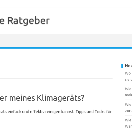
e Ratgeber
Neu
Wo f
sie
Wie
mei
lter meines Klimageräts?
Wie 
zur
eräts einfach und effektiv reinigen kannst. Tipps und Tricks für
Wie 
Wa