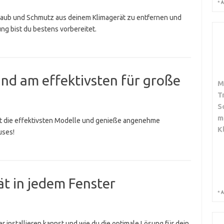
*
A
Staub und Schmutz aus deinem Klimagerät zu entfernen und
ung bist du bestens vorbereitet.
nd am effektivsten für große
M
T
S
m
zt die effektivsten Modelle und genieße angenehme
K
uses!
ät in jedem Fenster
*
A
er installieren kannst und wie du die optimale Lösung für dein