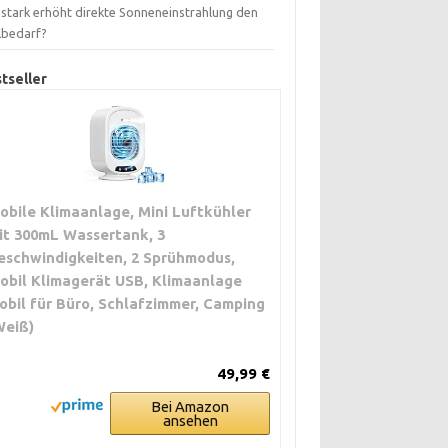
 stark erhöht direkte Sonneneinstrahlung den
lbedarf?
tseller
obile Klimaanlage, Mini Luftkühler
it 300mL Wassertank, 3
eschwindigkeiten, 2 Sprühmodus,
obil Klimagerät USB, Klimaanlage
obil für Büro, Schlafzimmer, Camping
Weiß)
49,99 €
Bei Amazon
ansehen