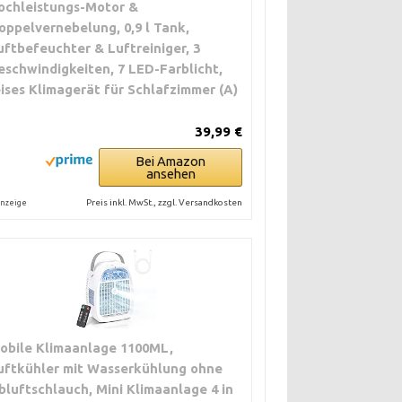
ochleistungs-Motor &
oppelvernebelung, 0,9 l Tank,
uftbefeuchter & Luftreiniger, 3
eschwindigkeiten, 7 LED-Farblicht,
eises Klimagerät für Schlafzimmer (A)
39,99 €
Bei Amazon
ansehen
Preis inkl. MwSt., zzgl. Versandkosten
nzeige
obile Klimaanlage 1100ML,
uftkühler mit Wasserkühlung ohne
bluftschlauch, Mini Klimaanlage 4 in