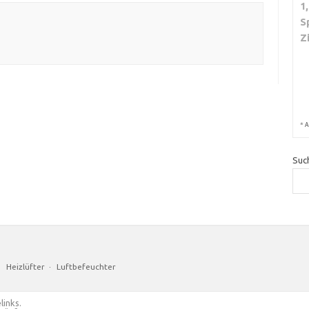
1
S
Z
*
A
Suc
·
Heizlüfter
·
Luftbefeuchter
links.